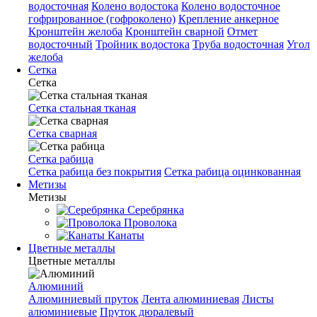
водосточная
Колено водостока
Колено водосточное
гофрированное (гофроколено)
Крепление анкерное
Кронштейн желоба
Кронштейн сварной
Отмет
водосточный
Тройник водостока
Труба водосточная
Угол
желоба
Сетка
Сетка
Сетка стальная тканая
Сетка сварная
Сетка рабица
Сетка рабица без покрытия
Сетка рабица оцинкованная
Метизы
Метизы
Серебрянка
Проволока
Канаты
Цветные металлы
Цветные металлы
Алюминий
Алюминиевый пруток
Лента алюминиевая
Листы
алюминиевые
Пруток дюралевый