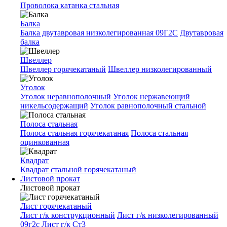
Проволока катанка стальная
Балка
Балка двутавровая низколегированная 09Г2С
Двутавровая
балка
Швеллер
Швеллер горячекатаный
Швеллер низколегированный
Уголок
Уголок неравнополочный
Уголок нержавеющий
никельсодержащий
Уголок равнополочный стальной
Полоса стальная
Полоса стальная горячекатаная
Полоса стальная
оцинкованная
Квадрат
Квадрат стальной горячекатаный
Листовой прокат
Листовой прокат
Лист горячекатаный
Лист г/к конструкционный
Лист г/к низколегированный
09г2с
Лист г/к Ст3