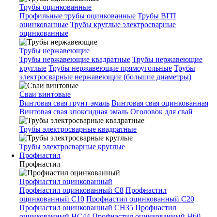
Трубы оцинкованные
Профильные трубы оцинкованные
Трубы ВГП
оцинкованные
Трубы круглые электросварные
оцинкованные
Трубы нержавеющие
Трубы нержавеющие квадратные
Трубы нержавеющие
круглые
Трубы нержавеющие прямоугольные
Трубы
электросварные нержавеющие (большие диаметры)
Сваи винтовые
Винтовая свая грунт-эмаль
Винтовая свая оцинкованная
Винтовая свая эпоксидная эмаль
Оголовок для свай
Трубы электросварные квадратные
Трубы электросварные круглые
Профнастил
Профнастил
Профнастил оцинкованный
Профнастил оцинкованный С8
Профнастил
оцинкованный С10
Профнастил оцинкованный С20
Профнастил оцинкованный СН35
Профнастил
оцинкованный НС44
Профнастил оцинкованный Н60