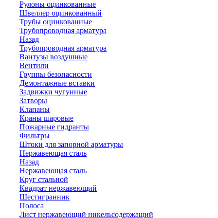
Рулоны оцинкованные
Швеллер оцинкованный
Трубы оцинкованные
Трубопроводная арматура
Назад
Трубопроводная арматура
Вантузы воздушные
Вентили
Группы безопасности
Демонтажные вставки
Задвижки чугунные
Затворы
Клапаны
Краны шаровые
Пожарные гидранты
Фильтры
Штоки для запорной арматуры
Нержавеющая сталь
Назад
Нержавеющая сталь
Круг стальной
Квадрат нержавеющий
Шестигранник
Полоса
Лист нержавеющий никельсодержащий