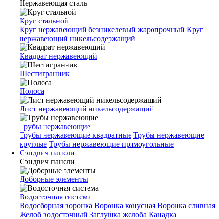
Нержавеющая сталь
Круг стальной
Круг нержавеющий безникелевый жаропрочный
Круг
нержавеющий никельсодержащий
Квадрат нержавеющий
Шестигранник
Полоса
Лист нержавеющий никельсодержащий
Трубы нержавеющие
Трубы нержавеющие квадратные
Трубы нержавеющие
круглые
Трубы нержавеющие прямоугольные
Сэндвич панели
Сэндвич панели
Доборные элементы
Водосточная система
Водосборная воронка
Воронка конусная
Воронка сливная
Желоб водосточный
Заглушка желоба
Канадка