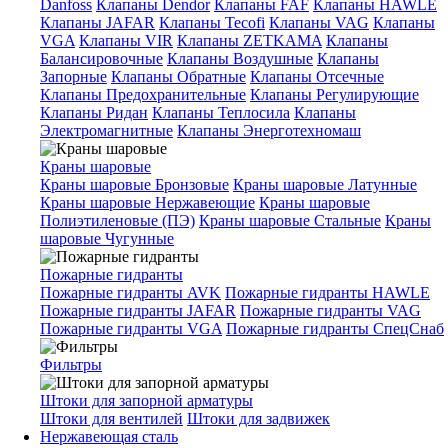
Danfoss
Клапаны Dendor
Клапаны FAF
Клапаны HAWLE
Клапаны JAFAR
Клапаны Tecofi
Клапаны VAG
Клапаны
VGA
Клапаны VIR
Клапаны ZETKAMA
Клапаны
Балансировочные
Клапаны Воздушные
Клапаны
Запорные
Клапаны Обратные
Клапаны Отсечные
Клапаны Предохранительные
Клапаны Регулирующие
Клапаны Ридан
Клапаны Теплосила
Клапаны
Электромагнитные
Клапаны Энерготехномаш
Краны шаровые
Краны шаровые Бронзовые
Краны шаровые Латунные
Краны шаровые Нержавеющие
Краны шаровые
Полиэтиленовые (ПЭ)
Краны шаровые Стальные
Краны
шаровые Чугунные
Пожарные гидранты
Пожарные гидранты AVK
Пожарные гидранты HAWLE
Пожарные гидранты JAFAR
Пожарные гидранты VAG
Пожарные гидранты VGA
Пожарные гидранты СпецСнаб
Фильтры
Штоки для запорной арматуры
Штоки для вентилей
Штоки для задвижек
Нержавеющая сталь