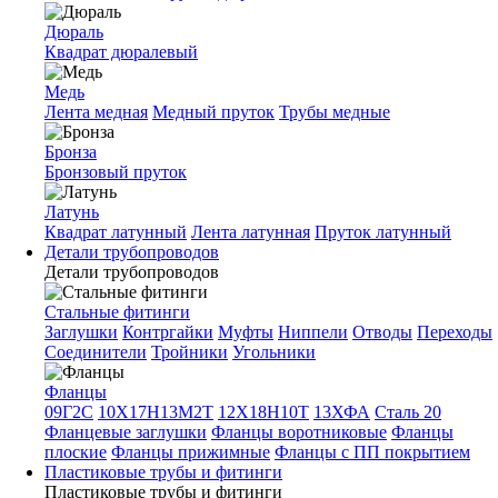
Дюраль
Квадрат дюралевый
Медь
Лента медная
Медный пруток
Трубы медные
Бронза
Бронзовый пруток
Латунь
Квадрат латунный
Лента латунная
Пруток латунный
Детали трубопроводов
Детали трубопроводов
Стальные фитинги
Заглушки
Контргайки
Муфты
Ниппели
Отводы
Переходы
Соединители
Тройники
Угольники
Фланцы
09Г2С
10Х17Н13М2Т
12Х18Н10Т
13ХФА
Сталь 20
Фланцевые заглушки
Фланцы воротниковые
Фланцы
плоские
Фланцы прижимные
Фланцы с ПП покрытием
Пластиковые трубы и фитинги
Пластиковые трубы и фитинги