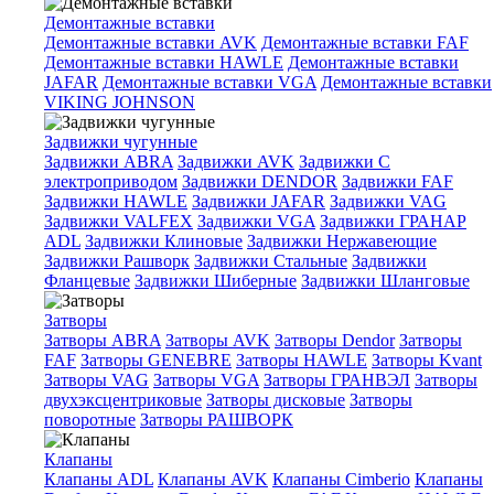
Демонтажные вставки
Демонтажные вставки AVK
Демонтажные вставки FAF
Демонтажные вставки HAWLE
Демонтажные вставки
JAFAR
Демонтажные вставки VGA
Демонтажные вставки
VIKING JOHNSON
Задвижки чугунные
Задвижки ABRA
Задвижки AVK
Задвижки C
электроприводом
Задвижки DENDOR
Задвижки FAF
Задвижки HAWLE
Задвижки JAFAR
Задвижки VAG
Задвижки VALFEX
Задвижки VGA
Задвижки ГРАНАР
ADL
Задвижки Клиновые
Задвижки Нержавеющие
Задвижки Рашворк
Задвижки Стальные
Задвижки
Фланцевые
Задвижки Шиберные
Задвижки Шланговые
Затворы
Затворы ABRA
Затворы AVK
Затворы Dendor
Затворы
FAF
Затворы GENEBRE
Затворы HAWLE
Затворы Kvant
Затворы VAG
Затворы VGA
Затворы ГРАНВЭЛ
Затворы
двухэксцентриковые
Затворы дисковые
Затворы
поворотные
Затворы РАШВОРК
Клапаны
Клапаны ADL
Клапаны AVK
Клапаны Cimberio
Клапаны