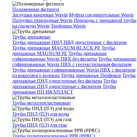
Полимерные фитинги
Заглушки концевые Wavin
Муфты соединительные Wavin
Патрубки переходные Wavin
Переходы с дренажной трубы
на гладкую Wavin
Тройники Wavin
Трубы дренажные
Трубы дренажные ПНД ПВД двухстенные с фильтром
Трубы дренажные MAGNUM BLACK PE
Трубы
дренажные MAGNUM PE
Трубы дренажные
гофрированные Wavin ПВХ без фильтра
Трубы дренажные
гофрированные Wavin ПВХ с геотекстильным фильтром
Трубы дренажные гофрированные Wavin ПВХ с фильтром
из кокосового волокна
Трубы дренажные Перфокор
Трубы
дренажные ПНД одностенные без фильтра
Трубы
дренажные ПНД одностенные с фильтром
Трубы
дренажные ПП ИКАПЛАСТ
Трубы металлопластиковые
Трубы ПНД (ПЭ) для воды
Трубы ПНД (ПЭ) для газа
Трубы полипропиленовые PPR (PPRC)