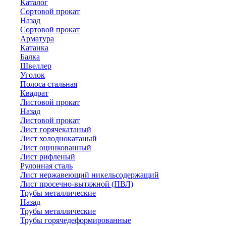
Каталог
Сортовой прокат
Назад
Сортовой прокат
Арматура
Катанка
Балка
Швеллер
Уголок
Полоса стальная
Квадрат
Листовой прокат
Назад
Листовой прокат
Лист горячекатаный
Лист холоднокатаный
Лист оцинкованный
Лист рифленый
Рулонная сталь
Лист нержавеющий никельсодержащий
Лист просечно-вытяжной (ПВЛ)
Трубы металлические
Назад
Трубы металлические
Трубы горячедеформированные