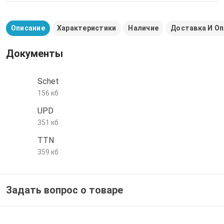
е трубы и фитинги
Описание
Характеристики
Наличие
Доставка И О
Документы
Schet
156 кб
UPD
351 кб
TTN
359 кб
Задать вопрос о товаре