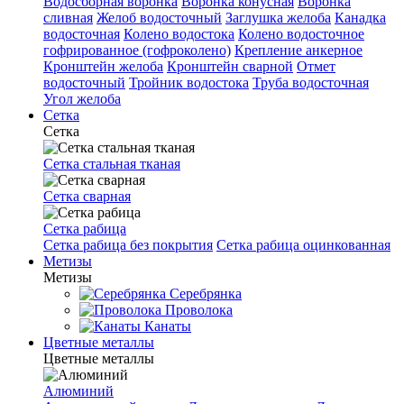
Водосборная воронка
Воронка конусная
Воронка
сливная
Желоб водосточный
Заглушка желоба
Канадка
водосточная
Колено водостока
Колено водосточное
гофрированное (гофроколено)
Крепление анкерное
Кронштейн желоба
Кронштейн сварной
Отмет
водосточный
Тройник водостока
Труба водосточная
Угол желоба
Сетка
Сетка
Сетка стальная тканая
Сетка сварная
Сетка рабица
Сетка рабица без покрытия
Сетка рабица оцинкованная
Метизы
Метизы
Серебрянка
Проволока
Канаты
Цветные металлы
Цветные металлы
Алюминий