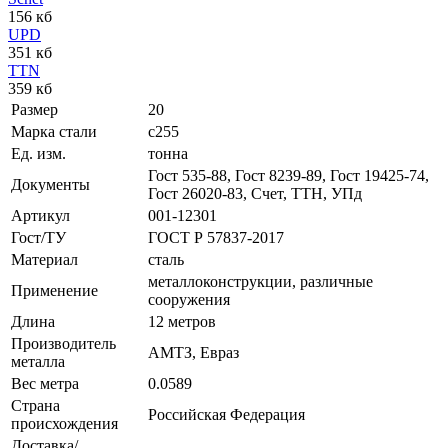
156 кб
UPD
351 кб
TTN
359 кб
Размер
20
Марка стали
с255
Ед. изм.
тонна
Гост 535-88, Гост 8239-89, Гост 19425-74,
Документы
Гост 26020-83, Счет, ТТН, УПд
Артикул
001-12301
Гост/ТУ
ГОСТ Р 57837-2017
Материал
сталь
металлоконструкции, различные
Применение
сооружения
Длина
12 метров
Производитель
АМТЗ, Евраз
металла
Вес метра
0.0589
Страна
Российская Федерация
происхождения
Доставка/