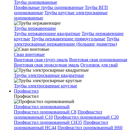
Трубы оцинкованные
Профильные трубы оцинкованные
Трубы ВГП
оцинкованные
Трубы круглые электросварные
оцинкованные
Трубы нержавеющие
Трубы нержавеющие квадратные
Трубы нержавеющие
круглые
Трубы нержавеющие прямоугольные
Трубы
электросварные нержавеющие (большие диаметры)
Сваи винтовые
Винтовая свая грунт-эмаль
Винтовая свая оцинкованная
Винтовая свая эпоксидная эмаль
Оголовок для свай
Трубы электросварные квадратные
Трубы электросварные круглые
Профнастил
Профнастил
Профнастил оцинкованный
Профнастил оцинкованный С8
Профнастил
оцинкованный С10
Профнастил оцинкованный С20
Профнастил оцинкованный СН35
Профнастил
оцинкованный НС44
Профнастил оцинкованный Н60