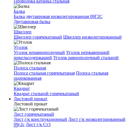
Проволока катанка стальная
Балка
Балка двутавровая низколегированная 09Г2С
Двутавровая балка
Швеллер
Швеллер горячекатаный
Швеллер низколегированный
Уголок
Уголок неравнополочный
Уголок нержавеющий
никельсодержащий
Уголок равнополочный стальной
Полоса стальная
Полоса стальная горячекатаная
Полоса стальная
оцинкованная
Квадрат
Квадрат стальной горячекатаный
Листовой прокат
Листовой прокат
Лист горячекатаный
Лист г/к конструкционный
Лист г/к низколегированный
09г2с
Лист г/к Ст3