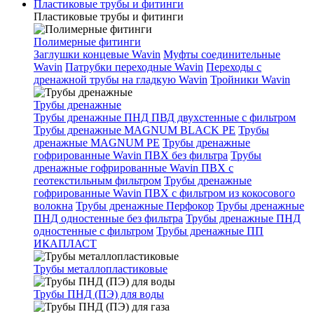
Пластиковые трубы и фитинги
Пластиковые трубы и фитинги
Полимерные фитинги
Заглушки концевые Wavin
Муфты соединительные
Wavin
Патрубки переходные Wavin
Переходы с
дренажной трубы на гладкую Wavin
Тройники Wavin
Трубы дренажные
Трубы дренажные ПНД ПВД двухстенные с фильтром
Трубы дренажные MAGNUM BLACK PE
Трубы
дренажные MAGNUM PE
Трубы дренажные
гофрированные Wavin ПВХ без фильтра
Трубы
дренажные гофрированные Wavin ПВХ с
геотекстильным фильтром
Трубы дренажные
гофрированные Wavin ПВХ с фильтром из кокосового
волокна
Трубы дренажные Перфокор
Трубы дренажные
ПНД одностенные без фильтра
Трубы дренажные ПНД
одностенные с фильтром
Трубы дренажные ПП
ИКАПЛАСТ
Трубы металлопластиковые
Трубы ПНД (ПЭ) для воды