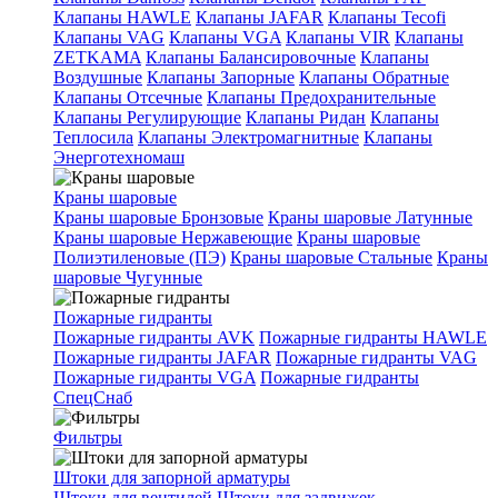
Клапаны HAWLE
Клапаны JAFAR
Клапаны Tecofi
Клапаны VAG
Клапаны VGA
Клапаны VIR
Клапаны
ZETKAMA
Клапаны Балансировочные
Клапаны
Воздушные
Клапаны Запорные
Клапаны Обратные
Клапаны Отсечные
Клапаны Предохранительные
Клапаны Регулирующие
Клапаны Ридан
Клапаны
Теплосила
Клапаны Электромагнитные
Клапаны
Энерготехномаш
Краны шаровые
Краны шаровые Бронзовые
Краны шаровые Латунные
Краны шаровые Нержавеющие
Краны шаровые
Полиэтиленовые (ПЭ)
Краны шаровые Стальные
Краны
шаровые Чугунные
Пожарные гидранты
Пожарные гидранты AVK
Пожарные гидранты HAWLE
Пожарные гидранты JAFAR
Пожарные гидранты VAG
Пожарные гидранты VGA
Пожарные гидранты
СпецСнаб
Фильтры
Штоки для запорной арматуры
Штоки для вентилей
Штоки для задвижек