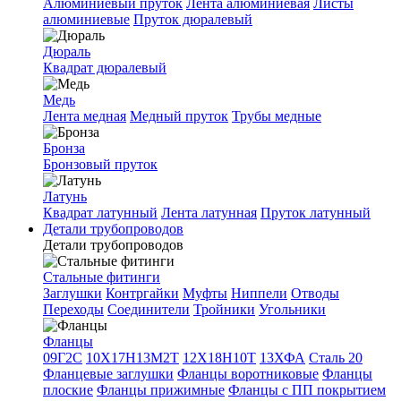
Алюминиевый пруток
Лента алюминиевая
Листы
алюминиевые
Пруток дюралевый
Дюраль
Квадрат дюралевый
Медь
Лента медная
Медный пруток
Трубы медные
Бронза
Бронзовый пруток
Латунь
Квадрат латунный
Лента латунная
Пруток латунный
Детали трубопроводов
Детали трубопроводов
Стальные фитинги
Заглушки
Контргайки
Муфты
Ниппели
Отводы
Переходы
Соединители
Тройники
Угольники
Фланцы
09Г2С
10Х17Н13М2Т
12Х18Н10Т
13ХФА
Сталь 20
Фланцевые заглушки
Фланцы воротниковые
Фланцы
плоские
Фланцы прижимные
Фланцы с ПП покрытием