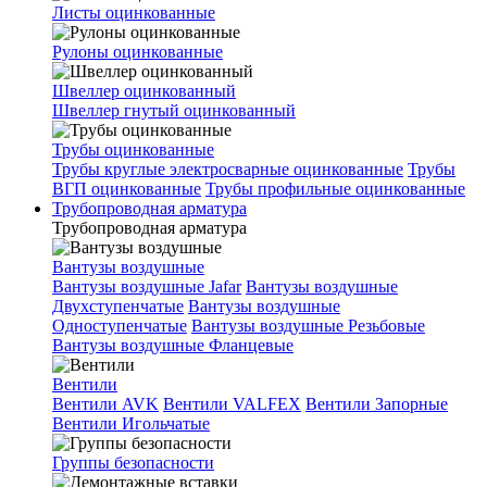
Листы оцинкованные
Рулоны оцинкованные
Швеллер оцинкованный
Швеллер гнутый оцинкованный
Трубы оцинкованные
Трубы круглые электросварные оцинкованные
Трубы
ВГП оцинкованные
Трубы профильные оцинкованные
Трубопроводная арматура
Трубопроводная арматура
Вантузы воздушные
Вантузы воздушные Jafar
Вантузы воздушные
Двухступенчатые
Вантузы воздушные
Одноступенчатые
Вантузы воздушные Резьбовые
Вантузы воздушные Фланцевые
Вентили
Вентили AVK
Вентили VALFEX
Вентили Запорные
Вентили Игольчатые
Группы безопасности