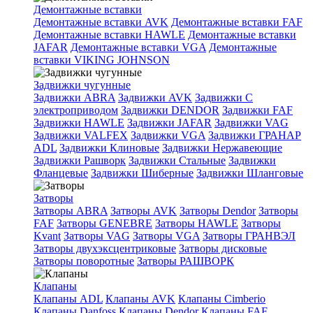
Демонтажные вставки
Демонтажные вставки AVK
Демонтажные вставки FAF
Демонтажные вставки HAWLE
Демонтажные вставки
JAFAR
Демонтажные вставки VGA
Демонтажные
вставки VIKING JOHNSON
Задвижки чугунные
Задвижки ABRA
Задвижки AVK
Задвижки C
электроприводом
Задвижки DENDOR
Задвижки FAF
Задвижки HAWLE
Задвижки JAFAR
Задвижки VAG
Задвижки VALFEX
Задвижки VGA
Задвижки ГРАНАР
ADL
Задвижки Клиновые
Задвижки Нержавеющие
Задвижки Рашворк
Задвижки Стальные
Задвижки
Фланцевые
Задвижки Шиберные
Задвижки Шланговые
Затворы
Затворы ABRA
Затворы AVK
Затворы Dendor
Затворы
FAF
Затворы GENEBRE
Затворы HAWLE
Затворы
Kvant
Затворы VAG
Затворы VGA
Затворы ГРАНВЭЛ
Затворы двухэксцентриковые
Затворы дисковые
Затворы поворотные
Затворы РАШВОРК
Клапаны
Клапаны ADL
Клапаны AVK
Клапаны Cimberio
Клапаны Danfoss
Клапаны Dendor
Клапаны FAF