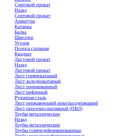
Сортовой прокат
Назад
Сортовой прокат
Арматура
Катанка
Балка
Швеллер
Уголок
Полоса стальная
Квадрат
Листовой прокат
Назад
Листовой прокат
Лист горячекатаный
Лист холоднокатаный
Лист оцинкованный
Лист рифленый
Рулонная сталь
Лист нержавеющий никельсодержащий
Лист просечно-вытяжной (ПВЛ)
Трубы металлические
Назад
Трубы металлические
Трубы горячедеформированные
Трубы холоднодеформированные