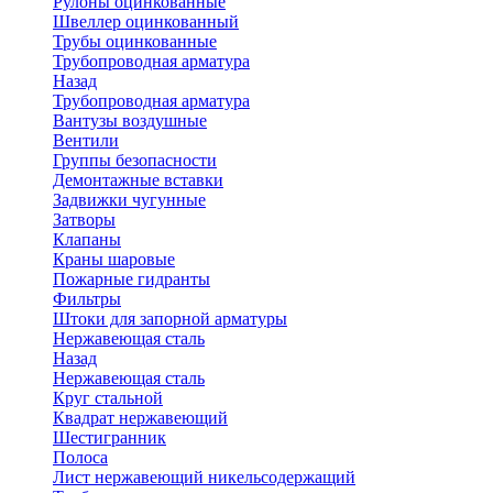
Рулоны оцинкованные
Швеллер оцинкованный
Трубы оцинкованные
Трубопроводная арматура
Назад
Трубопроводная арматура
Вантузы воздушные
Вентили
Группы безопасности
Демонтажные вставки
Задвижки чугунные
Затворы
Клапаны
Краны шаровые
Пожарные гидранты
Фильтры
Штоки для запорной арматуры
Нержавеющая сталь
Назад
Нержавеющая сталь
Круг стальной
Квадрат нержавеющий
Шестигранник
Полоса
Лист нержавеющий никельсодержащий