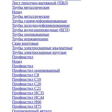
Лист просечно-вытяжной (ПВЛ)
Трубы металлические
Назад
Трубы металлические
Трубы горячедеформированные
Трубы холоднодеформированные
Трубы водогазопроводные (ВГП)
Трубы оцинкованные
Трубы нержавеющие
Сваи винтовые
Трубы электросварные квадратные
Трубы электросварные круглые
Профнастил
Назад
Профнастил
Профнастил оцинкованный
Профнастил С8
Профнастил С10
Профнастил С20
Профнастил С21
Профнастил НС35
Профнастил НС44
Профнастил Н60
Профнастил Н75
Оцинкованный металл