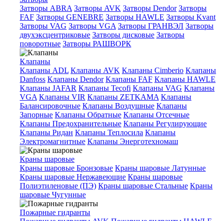
Затворы ABRA
Затворы AVK
Затворы Dendor
Затворы
FAF
Затворы GENEBRE
Затворы HAWLE
Затворы Kvant
Затворы VAG
Затворы VGA
Затворы ГРАНВЭЛ
Затворы
двухэксцентриковые
Затворы дисковые
Затворы
поворотные
Затворы РАШВОРК
Клапаны
Клапаны ADL
Клапаны AVK
Клапаны Cimberio
Клапаны
Danfoss
Клапаны Dendor
Клапаны FAF
Клапаны HAWLE
Клапаны JAFAR
Клапаны Tecofi
Клапаны VAG
Клапаны
VGA
Клапаны VIR
Клапаны ZETKAMA
Клапаны
Балансировочные
Клапаны Воздушные
Клапаны
Запорные
Клапаны Обратные
Клапаны Отсечные
Клапаны Предохранительные
Клапаны Регулирующие
Клапаны Ридан
Клапаны Теплосила
Клапаны
Электромагнитные
Клапаны Энерготехномаш
Краны шаровые
Краны шаровые Бронзовые
Краны шаровые Латунные
Краны шаровые Нержавеющие
Краны шаровые
Полиэтиленовые (ПЭ)
Краны шаровые Стальные
Краны
шаровые Чугунные
Пожарные гидранты