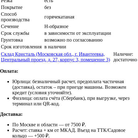
Резка
есть
Покрытие
без
Способ
горячекатаная
производства
Сечение
Н-образное
Срок службы
в зависимости от эксплуатации
Грунтовка
возможно по согласованию
Срок изготовления
в наличии
Склад Кристаль (Московская обл., г. Ивантеевка,
Наличие:
Центральный проезд, д. 27, корпус 3, помещение 3)
достаточно
Оплата:
Юрлица: безналичный расчет, предоплата частичная
(доставка), остаток – при приезде машины. Возможен
кредит (условия уточняйте).
Физлица: оплата счёта (Сбербанк), при выгрузке, через
терминал или QR-код.
Доставка:
По Москве и области — от 7500 ₽.
Расчет: ставка + км от МКАД. Въезд на ТТК/Садовое
кольцо — +500 ₽.