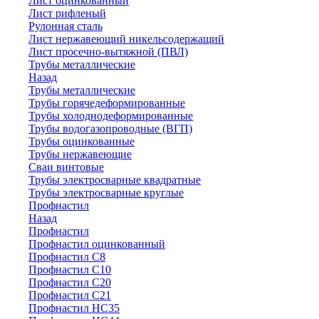
Лист оцинкованный
Лист рифленый
Рулонная сталь
Лист нержавеющий никельсодержащий
Лист просечно-вытяжной (ПВЛ)
Трубы металлические
Назад
Трубы металлические
Трубы горячедеформированные
Трубы холоднодеформированные
Трубы водогазопроводные (ВГП)
Трубы оцинкованные
Трубы нержавеющие
Сваи винтовые
Трубы электросварные квадратные
Трубы электросварные круглые
Профнастил
Назад
Профнастил
Профнастил оцинкованный
Профнастил С8
Профнастил С10
Профнастил С20
Профнастил С21
Профнастил НС35