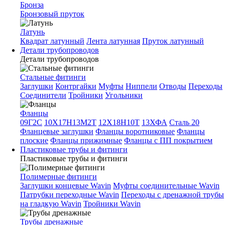
Бронза
Бронзовый пруток
Латунь
Квадрат латунный
Лента латунная
Пруток латунный
Детали трубопроводов
Детали трубопроводов
Стальные фитинги
Заглушки
Контргайки
Муфты
Ниппели
Отводы
Переходы
Соединители
Тройники
Угольники
Фланцы
09Г2С
10Х17Н13М2Т
12Х18Н10Т
13ХФА
Сталь 20
Фланцевые заглушки
Фланцы воротниковые
Фланцы
плоские
Фланцы прижимные
Фланцы с ПП покрытием
Пластиковые трубы и фитинги
Пластиковые трубы и фитинги
Полимерные фитинги
Заглушки концевые Wavin
Муфты соединительные Wavin
Патрубки переходные Wavin
Переходы с дренажной трубы
на гладкую Wavin
Тройники Wavin
Трубы дренажные