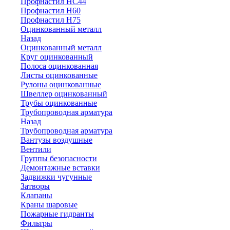
Профнастил НС44
Профнастил Н60
Профнастил Н75
Оцинкованный металл
Назад
Оцинкованный металл
Круг оцинкованный
Полоса оцинкованная
Листы оцинкованные
Рулоны оцинкованные
Швеллер оцинкованный
Трубы оцинкованные
Трубопроводная арматура
Назад
Трубопроводная арматура
Вантузы воздушные
Вентили
Группы безопасности
Демонтажные вставки
Задвижки чугунные
Затворы
Клапаны
Краны шаровые
Пожарные гидранты
Фильтры