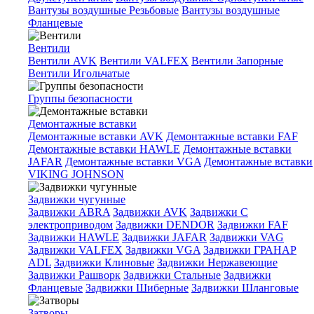
Вантузы воздушные Резьбовые
Вантузы воздушные
Фланцевые
Вентили
Вентили AVK
Вентили VALFEX
Вентили Запорные
Вентили Игольчатые
Группы безопасности
Демонтажные вставки
Демонтажные вставки AVK
Демонтажные вставки FAF
Демонтажные вставки HAWLE
Демонтажные вставки
JAFAR
Демонтажные вставки VGA
Демонтажные вставки
VIKING JOHNSON
Задвижки чугунные
Задвижки ABRA
Задвижки AVK
Задвижки C
электроприводом
Задвижки DENDOR
Задвижки FAF
Задвижки HAWLE
Задвижки JAFAR
Задвижки VAG
Задвижки VALFEX
Задвижки VGA
Задвижки ГРАНАР
ADL
Задвижки Клиновые
Задвижки Нержавеющие
Задвижки Рашворк
Задвижки Стальные
Задвижки
Фланцевые
Задвижки Шиберные
Задвижки Шланговые
Затворы