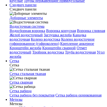
круглые
Трубы нержавеющие прямоугольные
Сэндвич панели
Сэндвич панели
Доборные элементы
Водосточная система
Водосборная воронка
Воронка конусная
Воронка сливная
Желоб водосточный
Заглушка желоба
Канадка
водосточная
Колено водостока
Колено водосточное
гофрированное (гофроколено)
Крепление анкерное
Кронштейн желоба
Кронштейн сварной
Отмет
водосточный
Тройник водостока
Труба водосточная
Угол
желоба
Сетка
Сетка
Сетка стальная тканая
Сетка сварная
Сетка рабица
Сетка рабица без покрытия
Сетка рабица оцинкованная
Метизы
Метизы