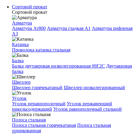
Сортовой прокат
Сортовой прокат
Арматура
Арматура Ат800
Арматура гладкая A1
Арматура рифленая
A3
Катанка
Проволока катанка стальная
Балка
Балка двутавровая низколегированная 09Г2С
Двутавровая
балка
Швеллер
Швеллер горячекатаный
Швеллер низколегированный
Уголок
Уголок неравнополочный
Уголок нержавеющий
никельсодержащий
Уголок равнополочный стальной
Полоса стальная
Полоса стальная горячекатаная
Полоса стальная
оцинкованная