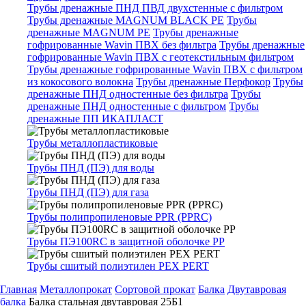
Трубы дренажные ПНД ПВД двухстенные с фильтром
Трубы дренажные MAGNUM BLACK PE
Трубы
дренажные MAGNUM PE
Трубы дренажные
гофрированные Wavin ПВХ без фильтра
Трубы дренажные
гофрированные Wavin ПВХ с геотекстильным фильтром
Трубы дренажные гофрированные Wavin ПВХ с фильтром
из кокосового волокна
Трубы дренажные Перфокор
Трубы
дренажные ПНД одностенные без фильтра
Трубы
дренажные ПНД одностенные с фильтром
Трубы
дренажные ПП ИКАПЛАСТ
Трубы металлопластиковые
Трубы ПНД (ПЭ) для воды
Трубы ПНД (ПЭ) для газа
Трубы полипропиленовые PPR (PPRC)
Трубы ПЭ100RC в защитной оболочке PP
Трубы сшитый полиэтилен PEX PERT
Главная
Металлопрокат
Сортовой прокат
Балка
Двутавровая
балка
Балка стальная двутавровая 25Б1