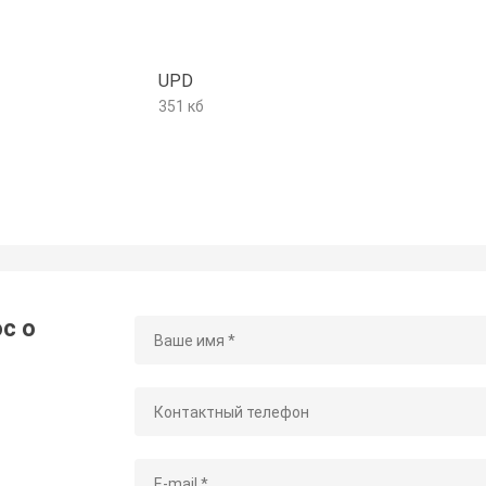
UPD
351 кб
с о