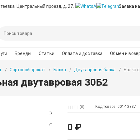
нтеевка, Центральный проезд, д. 27,
Заявка на
уги
Бренды
Статьи
Оплата и доставка
Обмен и возв
т
Сортовой прокат
Балка
Двутавровая балка
Балка 
ьная двутавровая 30Б2
Код товара: 001-12337
(0)
0 ₽