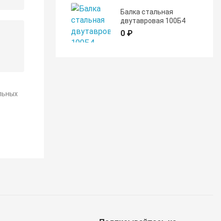
Балка стальная
двутавровая 100Б4
0 ₽
льных