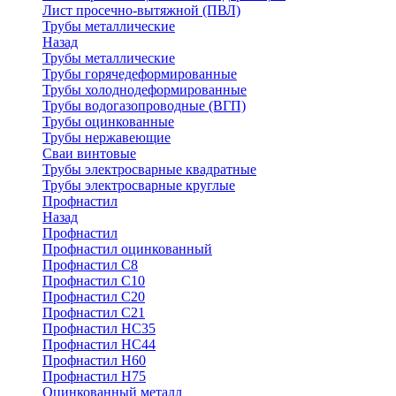
Лист просечно-вытяжной (ПВЛ)
Трубы металлические
Назад
Трубы металлические
Трубы горячедеформированные
Трубы холоднодеформированные
Трубы водогазопроводные (ВГП)
Трубы оцинкованные
Трубы нержавеющие
Сваи винтовые
Трубы электросварные квадратные
Трубы электросварные круглые
Профнастил
Назад
Профнастил
Профнастил оцинкованный
Профнастил С8
Профнастил С10
Профнастил С20
Профнастил С21
Профнастил НС35
Профнастил НС44
Профнастил Н60
Профнастил Н75
Оцинкованный металл