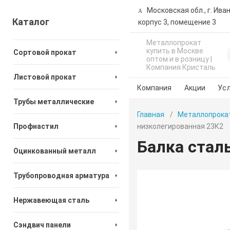
Московская обл., г. Ива
Каталог
корпус 3, помещение 3
Металлопрокат
купить в Москве
Сортовой прокат
оптом и в розницу |
Компания Кристаль
Листовой прокат
Компания
Акции
Усл
Трубы металлические
Главная
Металлопрока
Профнастил
низколегированная 23К2
Балка стал
Оцинкованный металл
Трубопроводная арматура
Нержавеющая сталь
Сэндвич панели