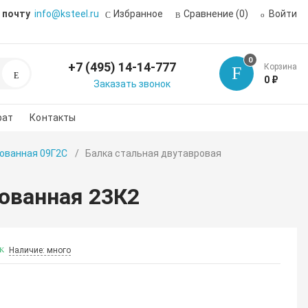
 почту
info@ksteel.ru
Избранное
Сравнение
(0)
Войти
0
+7 (495) 14-14-777
Корзина
Поиск
0 ₽
Заказать звонок
рат
Контакты
ованная 09Г2С
Балка стальная двутавровая
ованная 23К2
Наличие: много