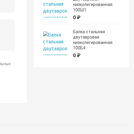
низколегированная
100Ш1
0 ₽
Балка стальная
двутавровая
низколегированная
100Б4
0 ₽
льных