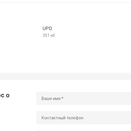
UPD
351 кб
с о