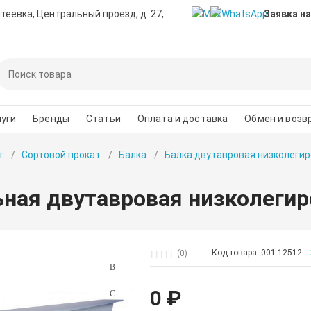
нтеевка, Центральный проезд, д. 27,
Заявка на
уги
Бренды
Статьи
Оплата и доставка
Обмен и возв
т
Сортовой прокат
Балка
Балка двутавровая низколегир
ьная двутавровая низколегир
Код товара: 001-12512
(0)
0 ₽