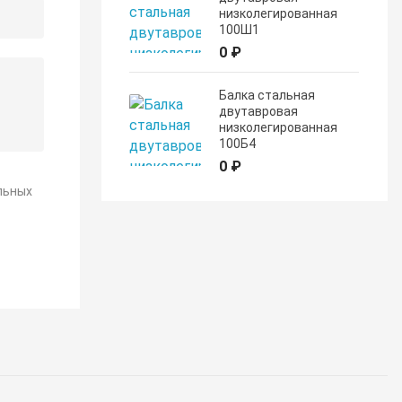
низколегированная
100Ш1
0 ₽
Балка стальная
двутавровая
низколегированная
100Б4
0 ₽
льных