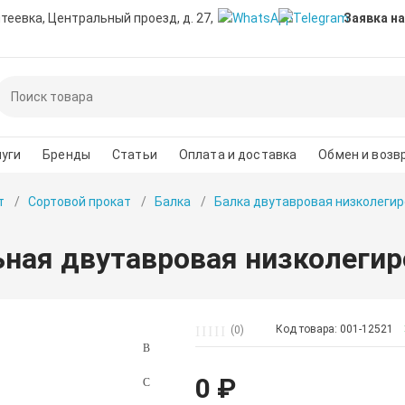
нтеевка, Центральный проезд, д. 27,
Заявка на
уги
Бренды
Статьи
Оплата и доставка
Обмен и возв
т
Сортовой прокат
Балка
Балка двутавровая низколегир
ьная двутавровая низколегир
Код товара: 001-12521
(0)
0 ₽