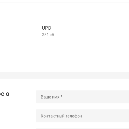
UPD
351 кб
с о