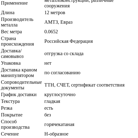
металлоконструкции, различные
Применение
сооружения
Длина
12 метров
Производитель
АМТЗ, Евраз
металла
Вес метра
0.0652
Страна
Российская Федерация
происхождения
Доставка/
отгрузка со склада
самовывоз
Упаковка
нет
Доставка краном
по согласованию
манипулятором
Сопроводительные
ТТН, СЧЕТ, сертификат соответствия
документы
График доставки
круглосуточно
Текстура
гладкая
Резка
есть
Покрытие
без
Способ
горячекатаная
производства
Сечение
Н-образное