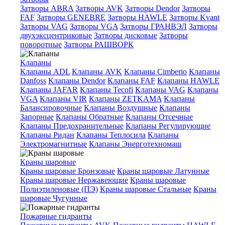
Затворы ABRA
Затворы AVK
Затворы Dendor
Затворы
FAF
Затворы GENEBRE
Затворы HAWLE
Затворы Kvant
Затворы VAG
Затворы VGA
Затворы ГРАНВЭЛ
Затворы
двухэксцентриковые
Затворы дисковые
Затворы
поворотные
Затворы РАШВОРК
Клапаны
Клапаны ADL
Клапаны AVK
Клапаны Cimberio
Клапаны
Danfoss
Клапаны Dendor
Клапаны FAF
Клапаны HAWLE
Клапаны JAFAR
Клапаны Tecofi
Клапаны VAG
Клапаны
VGA
Клапаны VIR
Клапаны ZETKAMA
Клапаны
Балансировочные
Клапаны Воздушные
Клапаны
Запорные
Клапаны Обратные
Клапаны Отсечные
Клапаны Предохранительные
Клапаны Регулирующие
Клапаны Ридан
Клапаны Теплосила
Клапаны
Электромагнитные
Клапаны Энерготехномаш
Краны шаровые
Краны шаровые Бронзовые
Краны шаровые Латунные
Краны шаровые Нержавеющие
Краны шаровые
Полиэтиленовые (ПЭ)
Краны шаровые Стальные
Краны
шаровые Чугунные
Пожарные гидранты