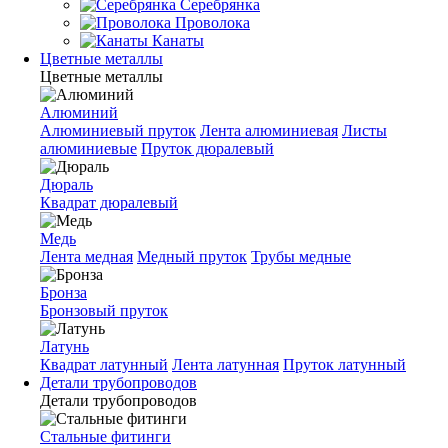
Серебрянка
Проволока
Канаты
Цветные металлы
Цветные металлы
Алюминий
Алюминиевый пруток
Лента алюминиевая
Листы
алюминиевые
Пруток дюралевый
Дюраль
Квадрат дюралевый
Медь
Лента медная
Медный пруток
Трубы медные
Бронза
Бронзовый пруток
Латунь
Квадрат латунный
Лента латунная
Пруток латунный
Детали трубопроводов
Детали трубопроводов
Стальные фитинги