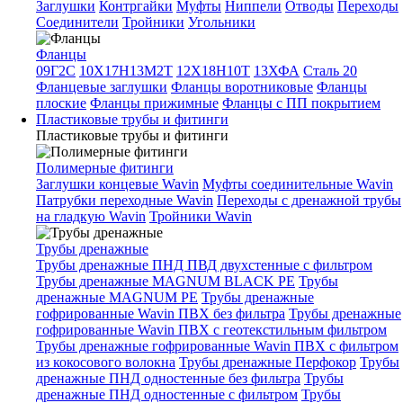
Заглушки
Контргайки
Муфты
Ниппели
Отводы
Переходы
Соединители
Тройники
Угольники
Фланцы
09Г2С
10Х17Н13М2Т
12Х18Н10Т
13ХФА
Сталь 20
Фланцевые заглушки
Фланцы воротниковые
Фланцы
плоские
Фланцы прижимные
Фланцы с ПП покрытием
Пластиковые трубы и фитинги
Пластиковые трубы и фитинги
Полимерные фитинги
Заглушки концевые Wavin
Муфты соединительные Wavin
Патрубки переходные Wavin
Переходы с дренажной трубы
на гладкую Wavin
Тройники Wavin
Трубы дренажные
Трубы дренажные ПНД ПВД двухстенные с фильтром
Трубы дренажные MAGNUM BLACK PE
Трубы
дренажные MAGNUM PE
Трубы дренажные
гофрированные Wavin ПВХ без фильтра
Трубы дренажные
гофрированные Wavin ПВХ с геотекстильным фильтром
Трубы дренажные гофрированные Wavin ПВХ с фильтром
из кокосового волокна
Трубы дренажные Перфокор
Трубы
дренажные ПНД одностенные без фильтра
Трубы
дренажные ПНД одностенные с фильтром
Трубы