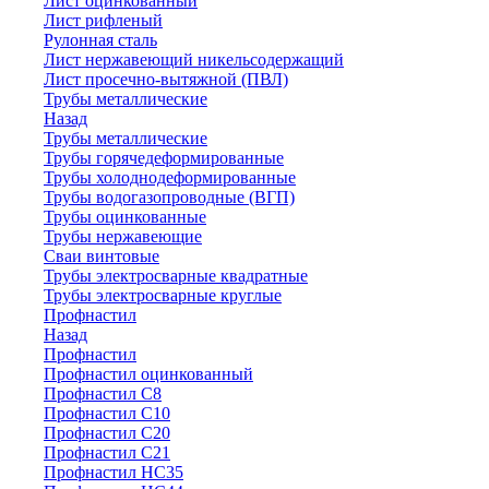
Лист оцинкованный
Лист рифленый
Рулонная сталь
Лист нержавеющий никельсодержащий
Лист просечно-вытяжной (ПВЛ)
Трубы металлические
Назад
Трубы металлические
Трубы горячедеформированные
Трубы холоднодеформированные
Трубы водогазопроводные (ВГП)
Трубы оцинкованные
Трубы нержавеющие
Сваи винтовые
Трубы электросварные квадратные
Трубы электросварные круглые
Профнастил
Назад
Профнастил
Профнастил оцинкованный
Профнастил С8
Профнастил С10
Профнастил С20
Профнастил С21
Профнастил НС35