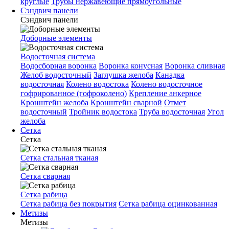
круглые
Трубы нержавеющие прямоугольные
Сэндвич панели
Сэндвич панели
Доборные элементы
Водосточная система
Водосборная воронка
Воронка конусная
Воронка сливная
Желоб водосточный
Заглушка желоба
Канадка
водосточная
Колено водостока
Колено водосточное
гофрированное (гофроколено)
Крепление анкерное
Кронштейн желоба
Кронштейн сварной
Отмет
водосточный
Тройник водостока
Труба водосточная
Угол
желоба
Сетка
Сетка
Сетка стальная тканая
Сетка сварная
Сетка рабица
Сетка рабица без покрытия
Сетка рабица оцинкованная
Метизы
Метизы