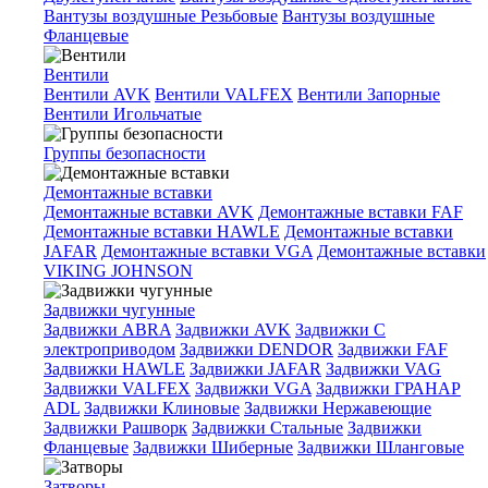
Вантузы воздушные Резьбовые
Вантузы воздушные
Фланцевые
Вентили
Вентили AVK
Вентили VALFEX
Вентили Запорные
Вентили Игольчатые
Группы безопасности
Демонтажные вставки
Демонтажные вставки AVK
Демонтажные вставки FAF
Демонтажные вставки HAWLE
Демонтажные вставки
JAFAR
Демонтажные вставки VGA
Демонтажные вставки
VIKING JOHNSON
Задвижки чугунные
Задвижки ABRA
Задвижки AVK
Задвижки C
электроприводом
Задвижки DENDOR
Задвижки FAF
Задвижки HAWLE
Задвижки JAFAR
Задвижки VAG
Задвижки VALFEX
Задвижки VGA
Задвижки ГРАНАР
ADL
Задвижки Клиновые
Задвижки Нержавеющие
Задвижки Рашворк
Задвижки Стальные
Задвижки
Фланцевые
Задвижки Шиберные
Задвижки Шланговые
Затворы