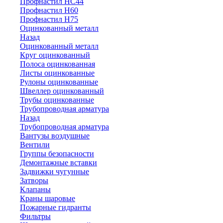
Профнастил НС44
Профнастил Н60
Профнастил Н75
Оцинкованный металл
Назад
Оцинкованный металл
Круг оцинкованный
Полоса оцинкованная
Листы оцинкованные
Рулоны оцинкованные
Швеллер оцинкованный
Трубы оцинкованные
Трубопроводная арматура
Назад
Трубопроводная арматура
Вантузы воздушные
Вентили
Группы безопасности
Демонтажные вставки
Задвижки чугунные
Затворы
Клапаны
Краны шаровые
Пожарные гидранты
Фильтры