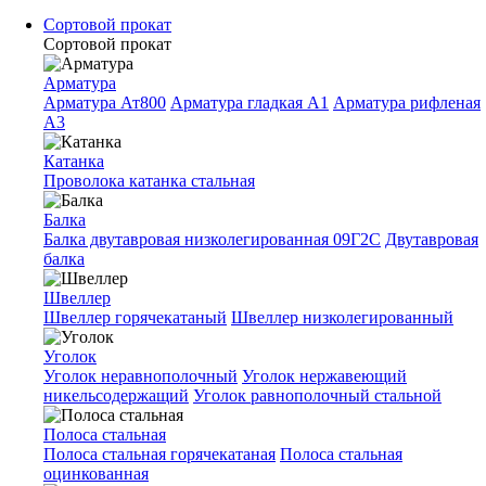
Сортовой прокат
Сортовой прокат
Арматура
Арматура Ат800
Арматура гладкая A1
Арматура рифленая
A3
Катанка
Проволока катанка стальная
Балка
Балка двутавровая низколегированная 09Г2С
Двутавровая
балка
Швеллер
Швеллер горячекатаный
Швеллер низколегированный
Уголок
Уголок неравнополочный
Уголок нержавеющий
никельсодержащий
Уголок равнополочный стальной
Полоса стальная
Полоса стальная горячекатаная
Полоса стальная
оцинкованная