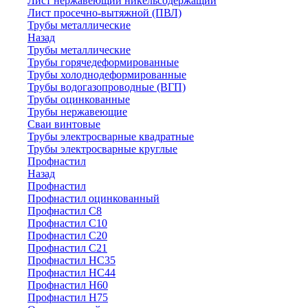
Лист нержавеющий никельсодержащий
Лист просечно-вытяжной (ПВЛ)
Трубы металлические
Назад
Трубы металлические
Трубы горячедеформированные
Трубы холоднодеформированные
Трубы водогазопроводные (ВГП)
Трубы оцинкованные
Трубы нержавеющие
Сваи винтовые
Трубы электросварные квадратные
Трубы электросварные круглые
Профнастил
Назад
Профнастил
Профнастил оцинкованный
Профнастил С8
Профнастил С10
Профнастил С20
Профнастил С21
Профнастил НС35
Профнастил НС44
Профнастил Н60
Профнастил Н75