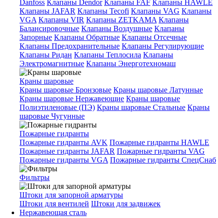
Danfoss
Клапаны Dendor
Клапаны FAF
Клапаны HAWLE
Клапаны JAFAR
Клапаны Tecofi
Клапаны VAG
Клапаны
VGA
Клапаны VIR
Клапаны ZETKAMA
Клапаны
Балансировочные
Клапаны Воздушные
Клапаны
Запорные
Клапаны Обратные
Клапаны Отсечные
Клапаны Предохранительные
Клапаны Регулирующие
Клапаны Ридан
Клапаны Теплосила
Клапаны
Электромагнитные
Клапаны Энерготехномаш
Краны шаровые
Краны шаровые Бронзовые
Краны шаровые Латунные
Краны шаровые Нержавеющие
Краны шаровые
Полиэтиленовые (ПЭ)
Краны шаровые Стальные
Краны
шаровые Чугунные
Пожарные гидранты
Пожарные гидранты AVK
Пожарные гидранты HAWLE
Пожарные гидранты JAFAR
Пожарные гидранты VAG
Пожарные гидранты VGA
Пожарные гидранты СпецСнаб
Фильтры
Штоки для запорной арматуры
Штоки для вентилей
Штоки для задвижек
Нержавеющая сталь