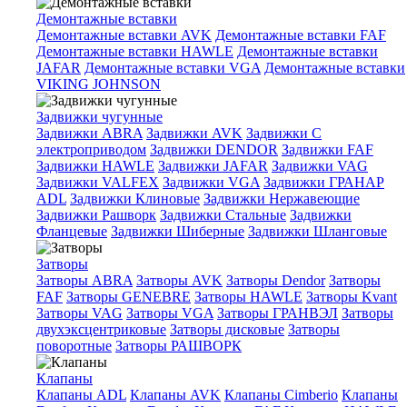
Демонтажные вставки
Демонтажные вставки AVK
Демонтажные вставки FAF
Демонтажные вставки HAWLE
Демонтажные вставки
JAFAR
Демонтажные вставки VGA
Демонтажные вставки
VIKING JOHNSON
Задвижки чугунные
Задвижки ABRA
Задвижки AVK
Задвижки C
электроприводом
Задвижки DENDOR
Задвижки FAF
Задвижки HAWLE
Задвижки JAFAR
Задвижки VAG
Задвижки VALFEX
Задвижки VGA
Задвижки ГРАНАР
ADL
Задвижки Клиновые
Задвижки Нержавеющие
Задвижки Рашворк
Задвижки Стальные
Задвижки
Фланцевые
Задвижки Шиберные
Задвижки Шланговые
Затворы
Затворы ABRA
Затворы AVK
Затворы Dendor
Затворы
FAF
Затворы GENEBRE
Затворы HAWLE
Затворы Kvant
Затворы VAG
Затворы VGA
Затворы ГРАНВЭЛ
Затворы
двухэксцентриковые
Затворы дисковые
Затворы
поворотные
Затворы РАШВОРК
Клапаны
Клапаны ADL
Клапаны AVK
Клапаны Cimberio
Клапаны