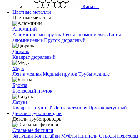
Канаты
Цветные металлы
Цветные металлы
Алюминий
Алюминиевый пруток
Лента алюминиевая
Листы
алюминиевые
Пруток дюралевый
Дюраль
Квадрат дюралевый
Медь
Лента медная
Медный пруток
Трубы медные
Бронза
Бронзовый пруток
Латунь
Квадрат латунный
Лента латунная
Пруток латунный
Детали трубопроводов
Детали трубопроводов
Стальные фитинги
Заглушки
Контргайки
Муфты
Ниппели
Отводы
Переходы