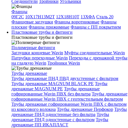
Соединители
Тройники
Угольники
Фланцы
09Г2С
10Х17Н13М2Т
12Х18Н10Т
13ХФА
Сталь 20
Фланцевые заглушки
Фланцы воротниковые
Фланцы
плоские
Фланцы прижимные
Фланцы с ПП покрытием
Пластиковые трубы и фитинги
Пластиковые трубы и фитинги
Полимерные фитинги
Заглушки концевые Wavin
Муфты соединительные Wavin
Патрубки переходные Wavin
Переходы с дренажной трубы
на гладкую Wavin
Тройники Wavin
Трубы дренажные
Трубы дренажные ПНД ПВД двухстенные с фильтром
Трубы дренажные MAGNUM BLACK PE
Трубы
дренажные MAGNUM PE
Трубы дренажные
гофрированные Wavin ПВХ без фильтра
Трубы дренажные
гофрированные Wavin ПВХ с геотекстильным фильтром
Трубы дренажные гофрированные Wavin ПВХ с фильтром
из кокосового волокна
Трубы дренажные Перфокор
Трубы
дренажные ПНД одностенные без фильтра
Трубы
дренажные ПНД одностенные с фильтром
Трубы
дренажные ПП ИКАПЛАСТ