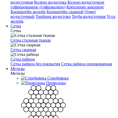
водосточная
Колено водостока
Колено водосточное
гофрированное (гофроколено)
Крепление анкерное
Кронштейн желоба
Кронштейн сварной
Отмет
водосточный
Тройник водостока
Труба водосточная
Угол
желоба
Сетка
Сетка
Сетка стальная тканая
Сетка сварная
Сетка рабица
Сетка рабица без покрытия
Сетка рабица оцинкованная
Метизы
Метизы
Серебрянка
Проволока