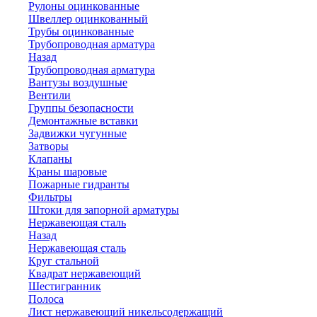
Рулоны оцинкованные
Швеллер оцинкованный
Трубы оцинкованные
Трубопроводная арматура
Назад
Трубопроводная арматура
Вантузы воздушные
Вентили
Группы безопасности
Демонтажные вставки
Задвижки чугунные
Затворы
Клапаны
Краны шаровые
Пожарные гидранты
Фильтры
Штоки для запорной арматуры
Нержавеющая сталь
Назад
Нержавеющая сталь
Круг стальной
Квадрат нержавеющий
Шестигранник
Полоса
Лист нержавеющий никельсодержащий