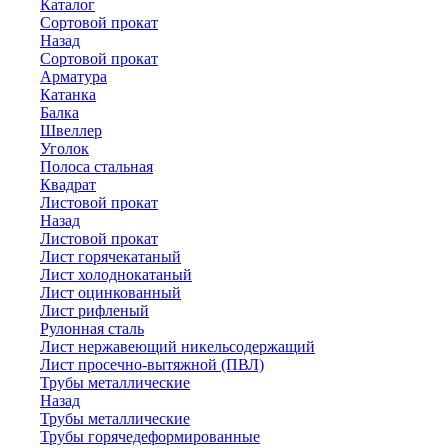
Каталог
Сортовой прокат
Назад
Сортовой прокат
Арматура
Катанка
Балка
Швеллер
Уголок
Полоса стальная
Квадрат
Листовой прокат
Назад
Листовой прокат
Лист горячекатаный
Лист холоднокатаный
Лист оцинкованный
Лист рифленый
Рулонная сталь
Лист нержавеющий никельсодержащий
Лист просечно-вытяжной (ПВЛ)
Трубы металлические
Назад
Трубы металлические
Трубы горячедеформированные