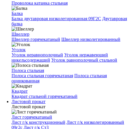
Проволока катанка стальная
Балка
Балка двутавровая низколегированная 09Г2С
Двутавровая
балка
Швеллер
Швеллер горячекатаный
Швеллер низколегированный
Уголок
Уголок неравнополочный
Уголок нержавеющий
никельсодержащий
Уголок равнополочный стальной
Полоса стальная
Полоса стальная горячекатаная
Полоса стальная
оцинкованная
Квадрат
Квадрат стальной горячекатаный
Листовой прокат
Листовой прокат
Лист горячекатаный
Лист г/к конструкционный
Лист г/к низколегированный
09г2с
Лист г/к Ст3