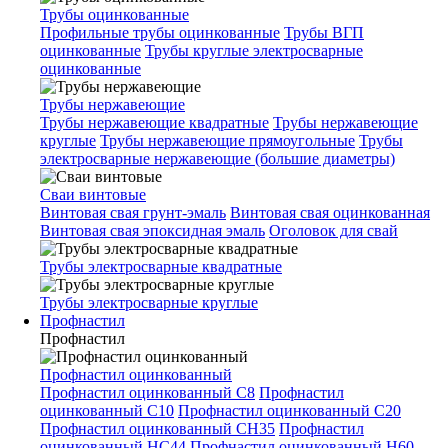
Трубы оцинкованные
Профильные трубы оцинкованные
Трубы ВГП
оцинкованные
Трубы круглые электросварные
оцинкованные
Трубы нержавеющие
Трубы нержавеющие квадратные
Трубы нержавеющие
круглые
Трубы нержавеющие прямоугольные
Трубы
электросварные нержавеющие (большие диаметры)
Сваи винтовые
Винтовая свая грунт-эмаль
Винтовая свая оцинкованная
Винтовая свая эпоксидная эмаль
Оголовок для свай
Трубы электросварные квадратные
Трубы электросварные круглые
Профнастил
Профнастил
Профнастил оцинкованный
Профнастил оцинкованный С8
Профнастил
оцинкованный С10
Профнастил оцинкованный С20
Профнастил оцинкованный СН35
Профнастил
оцинкованный НС44
Профнастил оцинкованный Н60