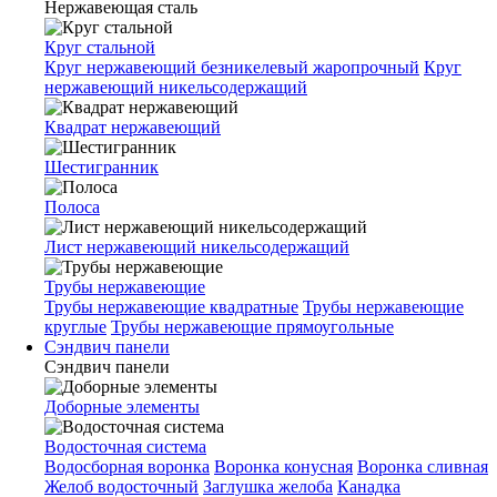
Нержавеющая сталь
Круг стальной
Круг нержавеющий безникелевый жаропрочный
Круг
нержавеющий никельсодержащий
Квадрат нержавеющий
Шестигранник
Полоса
Лист нержавеющий никельсодержащий
Трубы нержавеющие
Трубы нержавеющие квадратные
Трубы нержавеющие
круглые
Трубы нержавеющие прямоугольные
Сэндвич панели
Сэндвич панели
Доборные элементы
Водосточная система
Водосборная воронка
Воронка конусная
Воронка сливная
Желоб водосточный
Заглушка желоба
Канадка