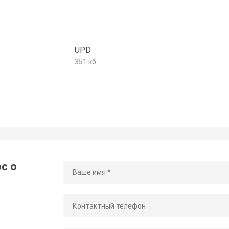
UPD
351 кб
с о