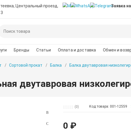
нтеевка, Центральный проезд,
Заявка на
 3
уги
Бренды
Статьи
Оплата и доставка
Обмен и возв
т
Сортовой прокат
Балка
Балка двутавровая низколегир
ьная двутавровая низколеги
Код товара: 001-12559
(0)
0 ₽