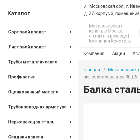
Московская обл., г. Ива
Каталог
д. 27, корпус 3, помещение
Металлопрокат
купить в Москве
Сортовой прокат
оптом и в розницу |
Компания Кристаль
Листовой прокат
Компания
Акции
Усл
Трубы металлические
Главная
Металлопрока
Профнастил
низколегированная 30Ш6
Балка стал
Оцинкованный металл
Трубопроводная арматура
Нержавеющая сталь
Сэндвич панели