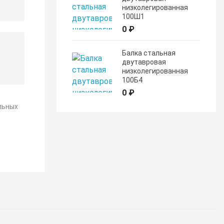
низколегированная
100Ш1
0 ₽
Балка стальная
двутавровая
низколегированная
100Б4
0 ₽
льных