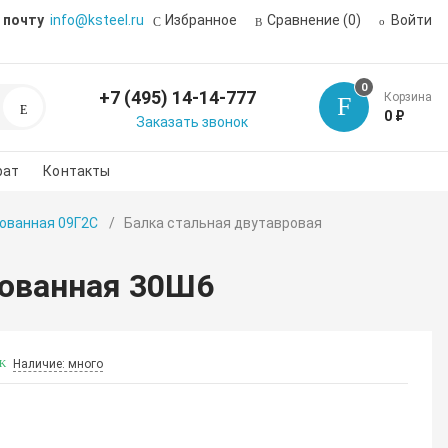
 почту
info@ksteel.ru
Избранное
Сравнение
(0)
Войти
0
+7 (495) 14-14-777
Корзина
Поиск
0 ₽
Заказать звонок
рат
Контакты
ованная 09Г2С
Балка стальная двутавровая
рованная 30Ш6
Наличие: много