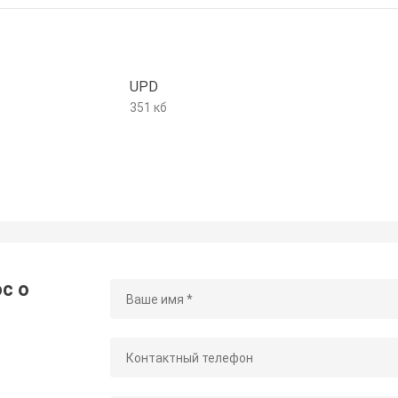
UPD
351 кб
с о