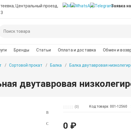
нтеевка, Центральный проезд,
Заявка на
 3
уги
Бренды
Статьи
Оплата и доставка
Обмен и возв
т
Сортовой прокат
Балка
Балка двутавровая низколегир
ьная двутавровая низколегир
Код товара: 001-12560
(0)
0 ₽