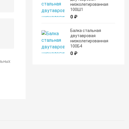
низколегированная
100Ш1
0 ₽
Балка стальная
двутавровая
низколегированная
100Б4
0 ₽
льных