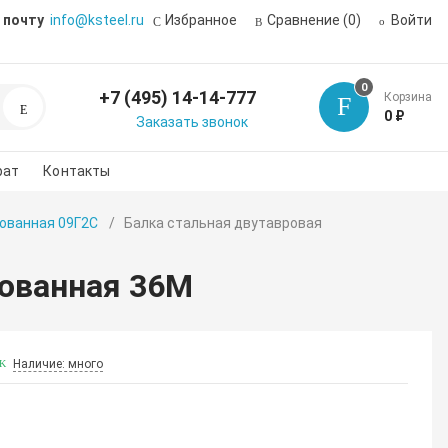
 почту
info@ksteel.ru
Избранное
Сравнение
(0)
Войти
0
+7 (495) 14-14-777
Корзина
Поиск
0 ₽
Заказать звонок
рат
Контакты
ованная 09Г2С
Балка стальная двутавровая
рованная 36М
Наличие: много