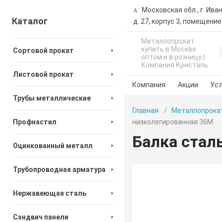
Московская обл., г. Ива
Каталог
д. 27, корпус 3, помещение
Металлопрокат
купить в Москве
Сортовой прокат
оптом и в розницу |
Компания Кристаль
Листовой прокат
Компания
Акции
Усл
Трубы металлические
Главная
Металлопрока
Профнастил
низколегированная 36М
Балка стал
Оцинкованный металл
Трубопроводная арматура
Нержавеющая сталь
Сэндвич панели