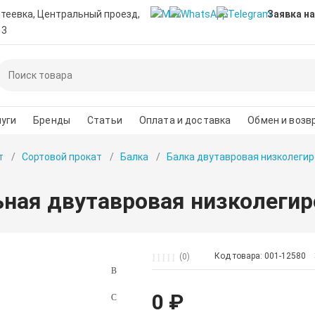
нтеевка, Центральный проезд,
Заявка на
 3
уги
Бренды
Статьи
Оплата и доставка
Обмен и возв
т
Сортовой прокат
Балка
Балка двутавровая низколегир
ьная двутавровая низколеги
Код товара: 001-12580
(0)
0 ₽