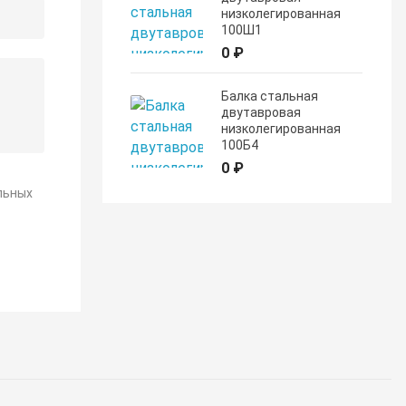
низколегированная
100Ш1
0 ₽
Балка стальная
двутавровая
низколегированная
100Б4
0 ₽
льных