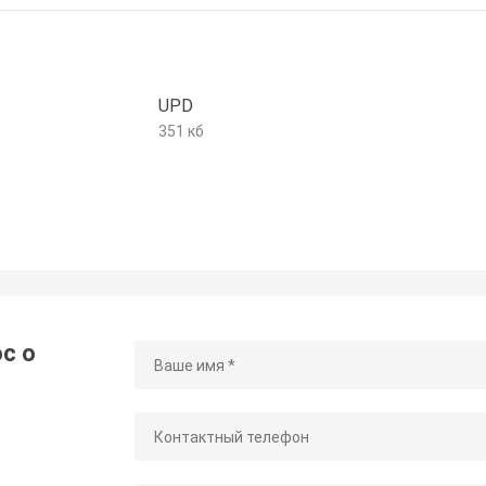
UPD
351 кб
с о