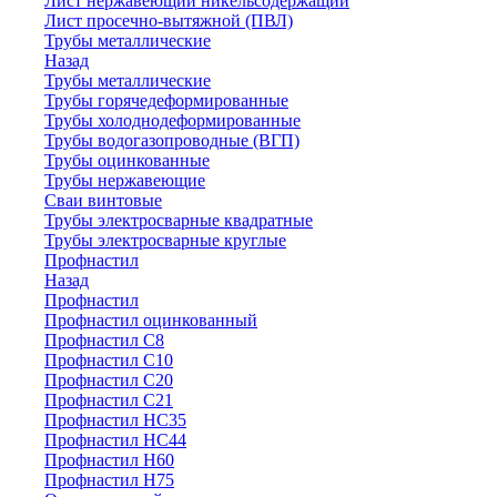
Лист нержавеющий никельсодержащий
Лист просечно-вытяжной (ПВЛ)
Трубы металлические
Назад
Трубы металлические
Трубы горячедеформированные
Трубы холоднодеформированные
Трубы водогазопроводные (ВГП)
Трубы оцинкованные
Трубы нержавеющие
Сваи винтовые
Трубы электросварные квадратные
Трубы электросварные круглые
Профнастил
Назад
Профнастил
Профнастил оцинкованный
Профнастил С8
Профнастил С10
Профнастил С20
Профнастил С21
Профнастил НС35
Профнастил НС44
Профнастил Н60
Профнастил Н75