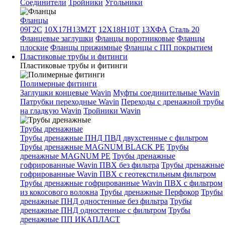
Соединители
Тройники
Угольники
Фланцы
09Г2С
10Х17Н13М2Т
12Х18Н10Т
13ХФА
Сталь 20
Фланцевые заглушки
Фланцы воротниковые
Фланцы
плоские
Фланцы прижимные
Фланцы с ПП покрытием
Пластиковые трубы и фитинги
Пластиковые трубы и фитинги
Полимерные фитинги
Заглушки концевые Wavin
Муфты соединительные Wavin
Патрубки переходные Wavin
Переходы с дренажной трубы
на гладкую Wavin
Тройники Wavin
Трубы дренажные
Трубы дренажные ПНД ПВД двухстенные с фильтром
Трубы дренажные MAGNUM BLACK PE
Трубы
дренажные MAGNUM PE
Трубы дренажные
гофрированные Wavin ПВХ без фильтра
Трубы дренажные
гофрированные Wavin ПВХ с геотекстильным фильтром
Трубы дренажные гофрированные Wavin ПВХ с фильтром
из кокосового волокна
Трубы дренажные Перфокор
Трубы
дренажные ПНД одностенные без фильтра
Трубы
дренажные ПНД одностенные с фильтром
Трубы
дренажные ПП ИКАПЛАСТ