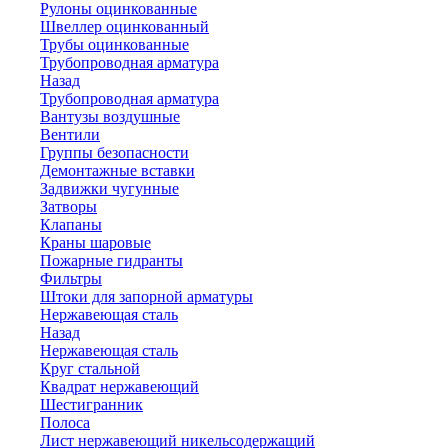
Рулоны оцинкованные
Швеллер оцинкованный
Трубы оцинкованные
Трубопроводная арматура
Назад
Трубопроводная арматура
Вантузы воздушные
Вентили
Группы безопасности
Демонтажные вставки
Задвижки чугунные
Затворы
Клапаны
Краны шаровые
Пожарные гидранты
Фильтры
Штоки для запорной арматуры
Нержавеющая сталь
Назад
Нержавеющая сталь
Круг стальной
Квадрат нержавеющий
Шестигранник
Полоса
Лист нержавеющий никельсодержащий