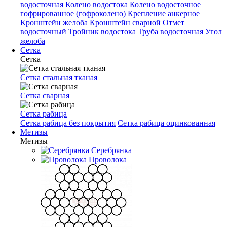
водосточная
Колено водостока
Колено водосточное
гофрированное (гофроколено)
Крепление анкерное
Кронштейн желоба
Кронштейн сварной
Отмет
водосточный
Тройник водостока
Труба водосточная
Угол
желоба
Сетка
Сетка
Сетка стальная тканая
Сетка сварная
Сетка рабица
Сетка рабица без покрытия
Сетка рабица оцинкованная
Метизы
Метизы
Серебрянка
Проволока