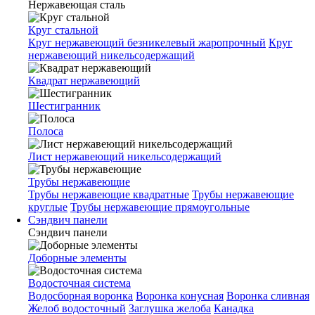
Нержавеющая сталь
Круг стальной
Круг нержавеющий безникелевый жаропрочный
Круг
нержавеющий никельсодержащий
Квадрат нержавеющий
Шестигранник
Полоса
Лист нержавеющий никельсодержащий
Трубы нержавеющие
Трубы нержавеющие квадратные
Трубы нержавеющие
круглые
Трубы нержавеющие прямоугольные
Сэндвич панели
Сэндвич панели
Доборные элементы
Водосточная система
Водосборная воронка
Воронка конусная
Воронка сливная
Желоб водосточный
Заглушка желоба
Канадка