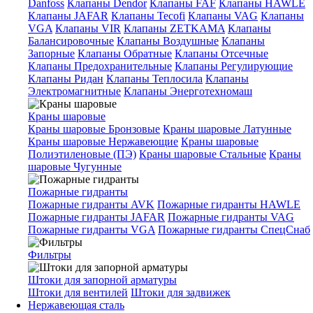
Danfoss
Клапаны Dendor
Клапаны FAF
Клапаны HAWLE
Клапаны JAFAR
Клапаны Tecofi
Клапаны VAG
Клапаны
VGA
Клапаны VIR
Клапаны ZETKAMA
Клапаны
Балансировочные
Клапаны Воздушные
Клапаны
Запорные
Клапаны Обратные
Клапаны Отсечные
Клапаны Предохранительные
Клапаны Регулирующие
Клапаны Ридан
Клапаны Теплосила
Клапаны
Электромагнитные
Клапаны Энерготехномаш
Краны шаровые
Краны шаровые Бронзовые
Краны шаровые Латунные
Краны шаровые Нержавеющие
Краны шаровые
Полиэтиленовые (ПЭ)
Краны шаровые Стальные
Краны
шаровые Чугунные
Пожарные гидранты
Пожарные гидранты AVK
Пожарные гидранты HAWLE
Пожарные гидранты JAFAR
Пожарные гидранты VAG
Пожарные гидранты VGA
Пожарные гидранты СпецСнаб
Фильтры
Штоки для запорной арматуры
Штоки для вентилей
Штоки для задвижек
Нержавеющая сталь