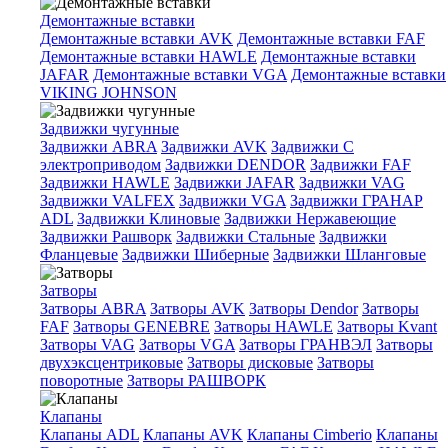
Демонтажные вставки
Демонтажные вставки AVK
Демонтажные вставки FAF
Демонтажные вставки HAWLE
Демонтажные вставки
JAFAR
Демонтажные вставки VGA
Демонтажные вставки
VIKING JOHNSON
Задвижки чугунные
Задвижки ABRA
Задвижки AVK
Задвижки C
электроприводом
Задвижки DENDOR
Задвижки FAF
Задвижки HAWLE
Задвижки JAFAR
Задвижки VAG
Задвижки VALFEX
Задвижки VGA
Задвижки ГРАНАР
ADL
Задвижки Клиновые
Задвижки Нержавеющие
Задвижки Рашворк
Задвижки Стальные
Задвижки
Фланцевые
Задвижки Шиберные
Задвижки Шланговые
Затворы
Затворы ABRA
Затворы AVK
Затворы Dendor
Затворы
FAF
Затворы GENEBRE
Затворы HAWLE
Затворы Kvant
Затворы VAG
Затворы VGA
Затворы ГРАНВЭЛ
Затворы
двухэксцентриковые
Затворы дисковые
Затворы
поворотные
Затворы РАШВОРК
Клапаны
Клапаны ADL
Клапаны AVK
Клапаны Cimberio
Клапаны