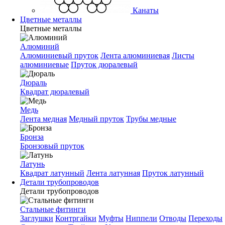
Канаты
Цветные металлы
Цветные металлы
Алюминий
Алюминиевый пруток
Лента алюминиевая
Листы
алюминиевые
Пруток дюралевый
Дюраль
Квадрат дюралевый
Медь
Лента медная
Медный пруток
Трубы медные
Бронза
Бронзовый пруток
Латунь
Квадрат латунный
Лента латунная
Пруток латунный
Детали трубопроводов
Детали трубопроводов
Стальные фитинги
Заглушки
Контргайки
Муфты
Ниппели
Отводы
Переходы