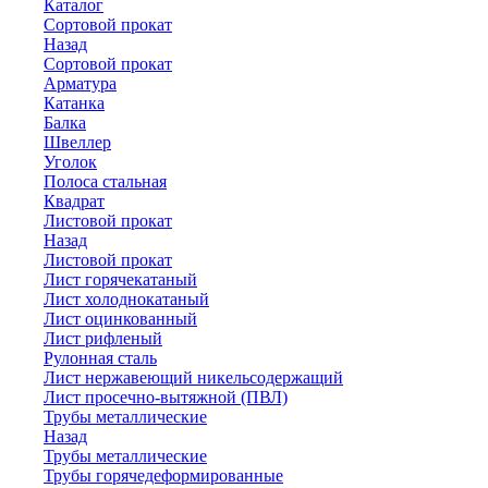
Каталог
Сортовой прокат
Назад
Сортовой прокат
Арматура
Катанка
Балка
Швеллер
Уголок
Полоса стальная
Квадрат
Листовой прокат
Назад
Листовой прокат
Лист горячекатаный
Лист холоднокатаный
Лист оцинкованный
Лист рифленый
Рулонная сталь
Лист нержавеющий никельсодержащий
Лист просечно-вытяжной (ПВЛ)
Трубы металлические
Назад
Трубы металлические
Трубы горячедеформированные