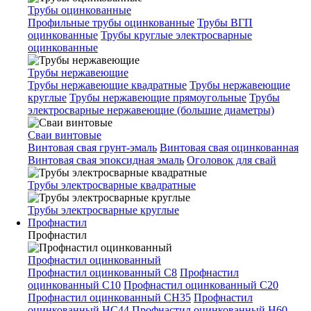
Трубы оцинкованные
Профильные трубы оцинкованные
Трубы ВГП
оцинкованные
Трубы круглые электросварные
оцинкованные
Трубы нержавеющие
Трубы нержавеющие квадратные
Трубы нержавеющие
круглые
Трубы нержавеющие прямоугольные
Трубы
электросварные нержавеющие (большие диаметры)
Сваи винтовые
Винтовая свая грунт-эмаль
Винтовая свая оцинкованная
Винтовая свая эпоксидная эмаль
Оголовок для свай
Трубы электросварные квадратные
Трубы электросварные круглые
Профнастил
Профнастил
Профнастил оцинкованный
Профнастил оцинкованный С8
Профнастил
оцинкованный С10
Профнастил оцинкованный С20
Профнастил оцинкованный СН35
Профнастил
оцинкованный НС44
Профнастил оцинкованный Н60