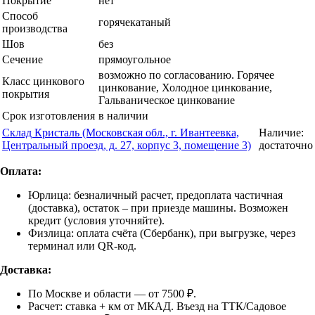
Покрытие
нет
Способ
горячекатаный
производства
Шов
без
Сечение
прямоугольное
возможно по согласованию. Горячее
Класс цинкового
цинкование, Холодное цинкование,
покрытия
Гальваническое цинкование
Срок изготовления
в наличии
Склад Кристаль (Московская обл., г. Ивантеевка,
Наличие:
Центральный проезд, д. 27, корпус 3, помещение 3)
достаточно
Оплата:
Юрлица: безналичный расчет, предоплата частичная
(доставка), остаток – при приезде машины. Возможен
кредит (условия уточняйте).
Физлица: оплата счёта (Сбербанк), при выгрузке, через
терминал или QR-код.
Доставка:
По Москве и области — от 7500 ₽.
Расчет: ставка + км от МКАД. Въезд на ТТК/Садовое