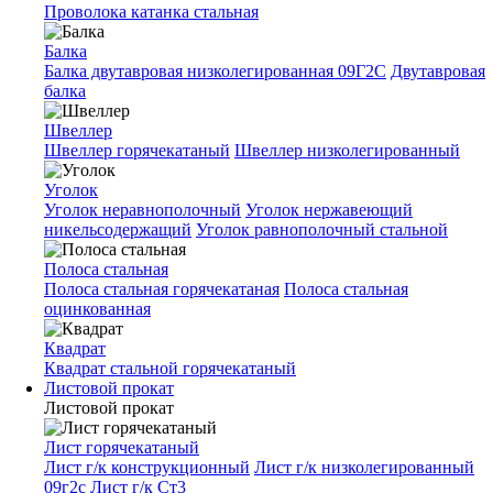
Проволока катанка стальная
Балка
Балка двутавровая низколегированная 09Г2С
Двутавровая
балка
Швеллер
Швеллер горячекатаный
Швеллер низколегированный
Уголок
Уголок неравнополочный
Уголок нержавеющий
никельсодержащий
Уголок равнополочный стальной
Полоса стальная
Полоса стальная горячекатаная
Полоса стальная
оцинкованная
Квадрат
Квадрат стальной горячекатаный
Листовой прокат
Листовой прокат
Лист горячекатаный
Лист г/к конструкционный
Лист г/к низколегированный
09г2с
Лист г/к Ст3