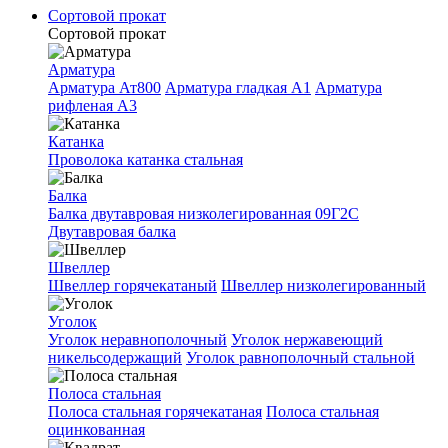
Сортовой прокат
Сортовой прокат
Арматура
Арматура Ат800
Арматура гладкая A1
Арматура
рифленая A3
Катанка
Проволока катанка стальная
Балка
Балка двутавровая низколегированная 09Г2С
Двутавровая балка
Швеллер
Швеллер горячекатаный
Швеллер низколегированный
Уголок
Уголок неравнополочный
Уголок нержавеющий
никельсодержащий
Уголок равнополочный стальной
Полоса стальная
Полоса стальная горячекатаная
Полоса стальная
оцинкованная