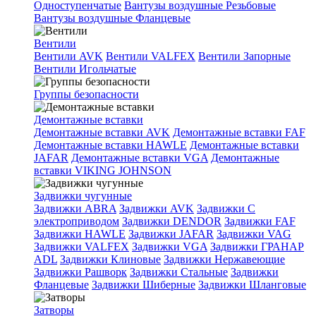
Одноступенчатые
Вантузы воздушные Резьбовые
Вантузы воздушные Фланцевые
Вентили
Вентили AVK
Вентили VALFEX
Вентили Запорные
Вентили Игольчатые
Группы безопасности
Демонтажные вставки
Демонтажные вставки AVK
Демонтажные вставки FAF
Демонтажные вставки HAWLE
Демонтажные вставки
JAFAR
Демонтажные вставки VGA
Демонтажные
вставки VIKING JOHNSON
Задвижки чугунные
Задвижки ABRA
Задвижки AVK
Задвижки C
электроприводом
Задвижки DENDOR
Задвижки FAF
Задвижки HAWLE
Задвижки JAFAR
Задвижки VAG
Задвижки VALFEX
Задвижки VGA
Задвижки ГРАНАР
ADL
Задвижки Клиновые
Задвижки Нержавеющие
Задвижки Рашворк
Задвижки Стальные
Задвижки
Фланцевые
Задвижки Шиберные
Задвижки Шланговые
Затворы