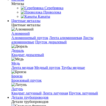
Метизы
Серебрянка
Проволока
Канаты
Цветные металлы
Цветные металлы
Алюминий
Алюминиевый пруток
Лента алюминиевая
Листы
алюминиевые
Пруток дюралевый
Дюраль
Квадрат дюралевый
Медь
Лента медная
Медный пруток
Трубы медные
Бронза
Бронзовый пруток
Латунь
Квадрат латунный
Лента латунная
Пруток латунный
Детали трубопроводов
Детали трубопроводов