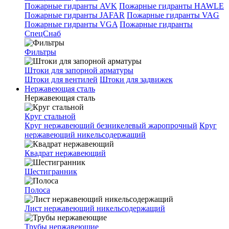
Пожарные гидранты AVK
Пожарные гидранты HAWLE
Пожарные гидранты JAFAR
Пожарные гидранты VAG
Пожарные гидранты VGA
Пожарные гидранты
СпецСнаб
Фильтры
Штоки для запорной арматуры
Штоки для вентилей
Штоки для задвижек
Нержавеющая сталь
Нержавеющая сталь
Круг стальной
Круг нержавеющий безникелевый жаропрочный
Круг
нержавеющий никельсодержащий
Квадрат нержавеющий
Шестигранник
Полоса
Лист нержавеющий никельсодержащий
Трубы нержавеющие