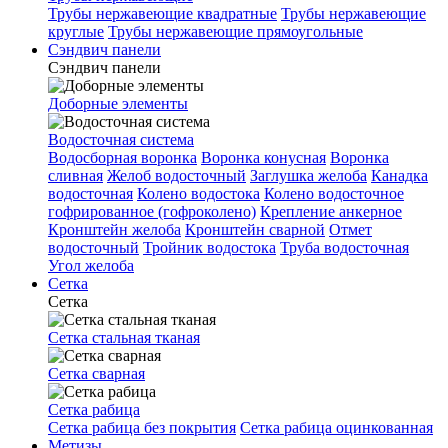
Трубы нержавеющие квадратные
Трубы нержавеющие
круглые
Трубы нержавеющие прямоугольные
Сэндвич панели
Сэндвич панели
Доборные элементы
Водосточная система
Водосборная воронка
Воронка конусная
Воронка
сливная
Желоб водосточный
Заглушка желоба
Канадка
водосточная
Колено водостока
Колено водосточное
гофрированное (гофроколено)
Крепление анкерное
Кронштейн желоба
Кронштейн сварной
Отмет
водосточный
Тройник водостока
Труба водосточная
Угол желоба
Сетка
Сетка
Сетка стальная тканая
Сетка сварная
Сетка рабица
Сетка рабица без покрытия
Сетка рабица оцинкованная
Метизы