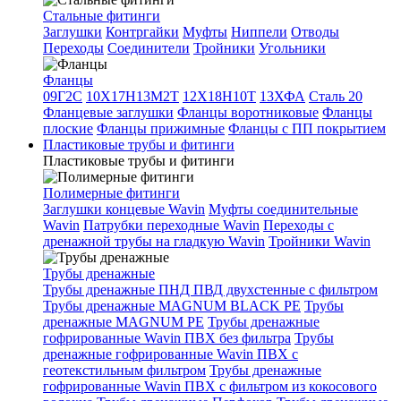
Стальные фитинги
Заглушки
Контргайки
Муфты
Ниппели
Отводы
Переходы
Соединители
Тройники
Угольники
Фланцы
09Г2С
10Х17Н13М2Т
12Х18Н10Т
13ХФА
Сталь 20
Фланцевые заглушки
Фланцы воротниковые
Фланцы
плоские
Фланцы прижимные
Фланцы с ПП покрытием
Пластиковые трубы и фитинги
Пластиковые трубы и фитинги
Полимерные фитинги
Заглушки концевые Wavin
Муфты соединительные
Wavin
Патрубки переходные Wavin
Переходы с
дренажной трубы на гладкую Wavin
Тройники Wavin
Трубы дренажные
Трубы дренажные ПНД ПВД двухстенные с фильтром
Трубы дренажные MAGNUM BLACK PE
Трубы
дренажные MAGNUM PE
Трубы дренажные
гофрированные Wavin ПВХ без фильтра
Трубы
дренажные гофрированные Wavin ПВХ с
геотекстильным фильтром
Трубы дренажные
гофрированные Wavin ПВХ с фильтром из кокосового