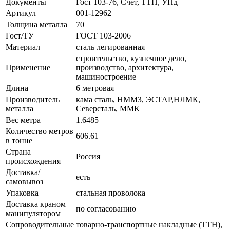
Документы
Гост 103-76, Счет, ТТН, УПд
Артикул
001-12962
Толщина металла
70
Гост/ТУ
ГОСТ 103-2006
Материал
сталь легированная
строительство, кузнечное дело,
Применение
производство, архитектура,
машиностроение
Длина
6 метровая
Производитель
кама сталь, НММЗ, ЭСТАР,НЛМК,
металла
Северсталь, ММК
Вес метра
1.6485
Количество метров
606.61
в тонне
Страна
Россия
происхождения
Доставка/
есть
самовывоз
Упаковка
стальная проволока
Доставка краном
по согласованию
манипулятором
Сопроводительные
товарно-транспортные накладные (ТТН),