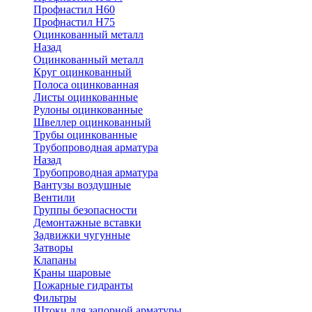
Профнастил Н60
Профнастил Н75
Оцинкованный металл
Назад
Оцинкованный металл
Круг оцинкованный
Полоса оцинкованная
Листы оцинкованные
Рулоны оцинкованные
Швеллер оцинкованный
Трубы оцинкованные
Трубопроводная арматура
Назад
Трубопроводная арматура
Вантузы воздушные
Вентили
Группы безопасности
Демонтажные вставки
Задвижки чугунные
Затворы
Клапаны
Краны шаровые
Пожарные гидранты
Фильтры
Штоки для запорной арматуры