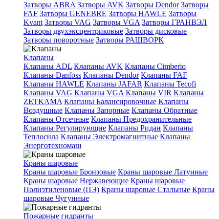
Затворы ABRA
Затворы AVK
Затворы Dendor
Затворы
FAF
Затворы GENEBRE
Затворы HAWLE
Затворы
Kvant
Затворы VAG
Затворы VGA
Затворы ГРАНВЭЛ
Затворы двухэксцентриковые
Затворы дисковые
Затворы поворотные
Затворы РАШВОРК
Клапаны
Клапаны ADL
Клапаны AVK
Клапаны Cimberio
Клапаны Danfoss
Клапаны Dendor
Клапаны FAF
Клапаны HAWLE
Клапаны JAFAR
Клапаны Tecofi
Клапаны VAG
Клапаны VGA
Клапаны VIR
Клапаны
ZETKAMA
Клапаны Балансировочные
Клапаны
Воздушные
Клапаны Запорные
Клапаны Обратные
Клапаны Отсечные
Клапаны Предохранительные
Клапаны Регулирующие
Клапаны Ридан
Клапаны
Теплосила
Клапаны Электромагнитные
Клапаны
Энерготехномаш
Краны шаровые
Краны шаровые Бронзовые
Краны шаровые Латунные
Краны шаровые Нержавеющие
Краны шаровые
Полиэтиленовые (ПЭ)
Краны шаровые Стальные
Краны
шаровые Чугунные
Пожарные гидранты