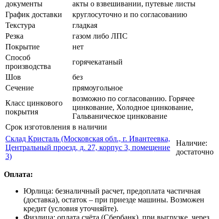
документы
акты о взвешивании, путевые листы
График доставки
круглосуточно и по согласованию
Текстура
гладкая
Резка
газом либо ЛПС
Покрытие
нет
Способ
горячекатаный
производства
Шов
без
Сечение
прямоугольное
возможно по согласованию. Горячее
Класс цинкового
цинкование, Холодное цинкование,
покрытия
Гальваническое цинкование
Срок изготовления
в наличии
Склад Кристаль (Московская обл., г. Ивантеевка,
Наличие:
Центральный проезд, д. 27, корпус 3, помещение
достаточно
3)
Оплата:
Юрлица: безналичный расчет, предоплата частичная
(доставка), остаток – при приезде машины. Возможен
кредит (условия уточняйте).
Физлица: оплата счёта (Сбербанк), при выгрузке, через