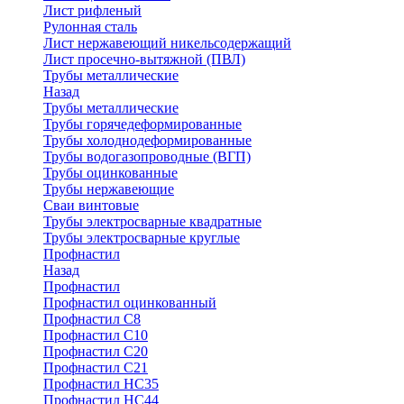
Лист рифленый
Рулонная сталь
Лист нержавеющий никельсодержащий
Лист просечно-вытяжной (ПВЛ)
Трубы металлические
Назад
Трубы металлические
Трубы горячедеформированные
Трубы холоднодеформированные
Трубы водогазопроводные (ВГП)
Трубы оцинкованные
Трубы нержавеющие
Сваи винтовые
Трубы электросварные квадратные
Трубы электросварные круглые
Профнастил
Назад
Профнастил
Профнастил оцинкованный
Профнастил С8
Профнастил С10
Профнастил С20
Профнастил С21
Профнастил НС35
Профнастил НС44