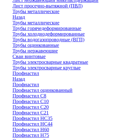
Лист нержавеющий никельсодержащий
Лист просечно-вытяжной (ПВЛ)
Трубы металлические
Назад
Трубы металлические
Трубы горячедеформированные
Трубы холоднодеформированные
Трубы водогазопроводные (ВГП)
Трубы оцинкованные
Трубы нержавеющие
Сваи винтовые
Трубы электросварные квадратные
Трубы электросварные круглые
Профнастил
Назад
Профнастил
Профнастил оцинкованный
Профнастил С8
Профнастил С10
Профнастил С20
Профнастил С21
Профнастил НС35
Профнастил НС44
Профнастил Н60
Профнастил Н75