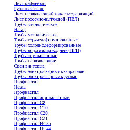
Лист рифленый
Рулонная сталь
Лист нержавеющий никельсодержащий
Лист просечно-вытяжной (ПВЛ)
Трубы металлические
Назад
Трубы металлические
Трубы горячедеформированные
Трубы холоднодеформированные
Трубы водогазопроводные (ВГП)
Трубы оцинкованные
Трубы нержавеющие
Сваи винтовые
Трубы электросварные квадратные
Трубы электросварные круглые
Профнастил
Назад
Профнастил
Профнастил оцинкованный
Профнастил С8
Профнастил С10
Профнастил С20
Профнастил С21
Профнастил НС35
Профнастил НС44