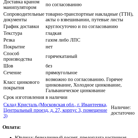
Доставка краном
по согласованию
манипулятором
Сопроводительные
товарно-транспортные накладные (ТТН),
документы
акты о взвешивании, путевые листы
График доставки
круглосуточно и по согласованию
Текстура
гладкая
Резка
газом либо ЛПС
Покрытие
нет
Способ
горячекатаный
производства
Шов
без
Сечение
прямоугольное
возможно по согласованию. Горячее
Класс цинкового
цинкование, Холодное цинкование,
покрытия
Гальваническое цинкование
Срок изготовления
в наличии
Склад Кристаль (Московская обл., г. Ивантеевка,
Наличие:
Центральный проезд, д. 27, корпус 3, помещение
достаточно
3)
Оплата:
Юрлица: безналичный расчет, предоплата частичная