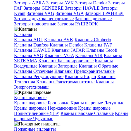
Затворы ABRA
Затворы AVK
Затворы Dendor
Затворы
FAF
Затворы GENEBRE
Затворы HAWLE
Затворы
Kvant
Затворы VAG
Затворы VGA
Затворы ГРАНВЭЛ
Затворы двухэксцентриковые
Затворы дисковые
Затворы поворотные
Затворы РАШВОРК
Клапаны
Клапаны ADL
Клапаны AVK
Клапаны Cimberio
Клапаны Danfoss
Клапаны Dendor
Клапаны FAF
Клапаны HAWLE
Клапаны JAFAR
Клапаны Tecofi
Клапаны VAG
Клапаны VGA
Клапаны VIR
Клапаны
ZETKAMA
Клапаны Балансировочные
Клапаны
Воздушные
Клапаны Запорные
Клапаны Обратные
Клапаны Отсечные
Клапаны Предохранительные
Клапаны Регулирующие
Клапаны Ридан
Клапаны
Теплосила
Клапаны Электромагнитные
Клапаны
Энерготехномаш
Краны шаровые
Краны шаровые Бронзовые
Краны шаровые Латунные
Краны шаровые Нержавеющие
Краны шаровые
Полиэтиленовые (ПЭ)
Краны шаровые Стальные
Краны
шаровые Чугунные
Пожарные гидранты