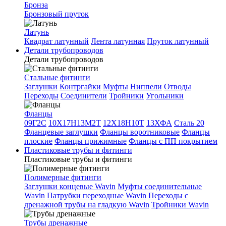
Бронза
Бронзовый пруток
Латунь
Квадрат латунный
Лента латунная
Пруток латунный
Детали трубопроводов
Детали трубопроводов
Стальные фитинги
Заглушки
Контргайки
Муфты
Ниппели
Отводы
Переходы
Соединители
Тройники
Угольники
Фланцы
09Г2С
10Х17Н13М2Т
12Х18Н10Т
13ХФА
Сталь 20
Фланцевые заглушки
Фланцы воротниковые
Фланцы
плоские
Фланцы прижимные
Фланцы с ПП покрытием
Пластиковые трубы и фитинги
Пластиковые трубы и фитинги
Полимерные фитинги
Заглушки концевые Wavin
Муфты соединительные
Wavin
Патрубки переходные Wavin
Переходы с
дренажной трубы на гладкую Wavin
Тройники Wavin
Трубы дренажные