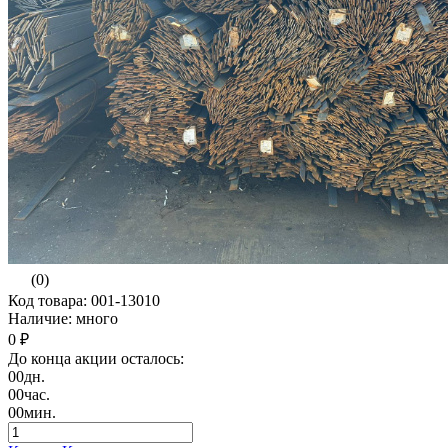
(0)
Код товара: 001-13010
Наличие: много
0 ₽
До конца акции осталось:
00
дн.
00
час.
00
мин.