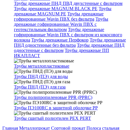
Трубы дренажные ПНД ПВД двухстенные с фильтром
Трубы дренажные MAGNUM BLACK PE
Трубы
дренажные MAGNUM PE
Трубы дренажные
гофрированные Wavin ПВХ без фильтра
Трубы
дренажные гофрированные Wavin ПВХ с
геотекстильным фильтром
Трубы дренажные
гофрированные Wavin ПВХ с фильтром из кокосового
волокна
Трубы дренажные Перфокор
Трубы дренажные
ПНД одностенные без фильтра
Трубы дренажные ПНД
одностенные с фильтром
Трубы дренажные ПП
ИКАПЛАСТ
Трубы металлопластиковые
Трубы ПНД (ПЭ) для воды
Трубы ПНД (ПЭ) для газа
Трубы полипропиленовые PPR (PPRC)
Трубы ПЭ100RC в защитной оболочке PP
Трубы сшитый полиэтилен PEX PERT
Главная
Металлопрокат
Сортовой прокат
Полоса стальная