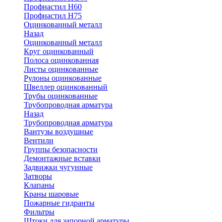
Профнастил Н60
Профнастил Н75
Оцинкованный металл
Назад
Оцинкованный металл
Круг оцинкованный
Полоса оцинкованная
Листы оцинкованные
Рулоны оцинкованные
Швеллер оцинкованный
Трубы оцинкованные
Трубопроводная арматура
Назад
Трубопроводная арматура
Вантузы воздушные
Вентили
Группы безопасности
Демонтажные вставки
Задвижки чугунные
Затворы
Клапаны
Краны шаровые
Пожарные гидранты
Фильтры
Штоки для запорной арматуры