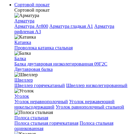
Сортовой прокат
Сортовой прокат
Арматура
Арматура Ат800
Арматура гладкая A1
Арматура
рифленая A3
Катанка
Проволока катанка стальная
Балка
Балка двутавровая низколегированная 09Г2С
Двутавровая балка
Швеллер
Швеллер горячекатаный
Швеллер низколегированный
Уголок
Уголок неравнополочный
Уголок нержавеющий
никельсодержащий
Уголок равнополочный стальной
Полоса стальная
Полоса стальная горячекатаная
Полоса стальная
оцинкованная