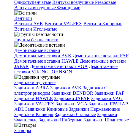
Одноступенчатые
Вантузы воздушные Резьбовые
Вантузы воздушные Фланцевые
Вентили
Вентили AVK
Вентили VALFEX
Вентили Запорные
Вентили Игольчатые
Группы безопасности
Демонтажные вставки
Демонтажные вставки AVK
Демонтажные вставки FAF
Демонтажные вставки HAWLE
Демонтажные вставки
JAFAR
Демонтажные вставки VGA
Демонтажные
вставки VIKING JOHNSON
Задвижки чугунные
Задвижки ABRA
Задвижки AVK
Задвижки C
электроприводом
Задвижки DENDOR
Задвижки FAF
Задвижки HAWLE
Задвижки JAFAR
Задвижки VAG
Задвижки VALFEX
Задвижки VGA
Задвижки ГРАНАР
ADL
Задвижки Клиновые
Задвижки Нержавеющие
Задвижки Рашворк
Задвижки Стальные
Задвижки
Фланцевые
Задвижки Шиберные
Задвижки Шланговые
Затворы