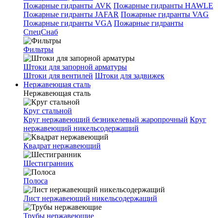
Пожарные гидранты AVK
Пожарные гидранты HAWLE
Пожарные гидранты JAFAR
Пожарные гидранты VAG
Пожарные гидранты VGA
Пожарные гидранты
СпецСнаб
Фильтры
Штоки для запорной арматуры
Штоки для вентилей
Штоки для задвижек
Нержавеющая сталь
Нержавеющая сталь
Круг стальной
Круг нержавеющий безникелевый жаропрочный
Круг
нержавеющий никельсодержащий
Квадрат нержавеющий
Шестигранник
Полоса
Лист нержавеющий никельсодержащий
Трубы нержавеющие