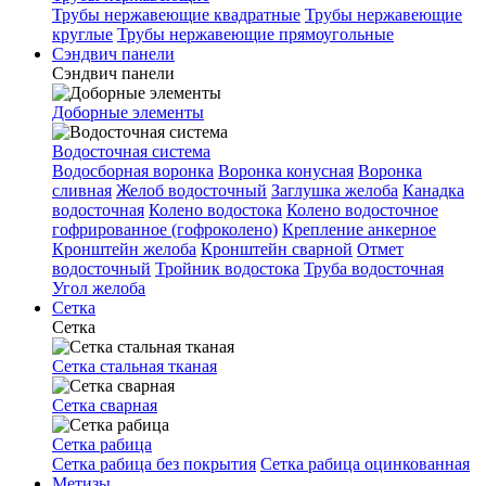
Трубы нержавеющие квадратные
Трубы нержавеющие
круглые
Трубы нержавеющие прямоугольные
Сэндвич панели
Сэндвич панели
Доборные элементы
Водосточная система
Водосборная воронка
Воронка конусная
Воронка
сливная
Желоб водосточный
Заглушка желоба
Канадка
водосточная
Колено водостока
Колено водосточное
гофрированное (гофроколено)
Крепление анкерное
Кронштейн желоба
Кронштейн сварной
Отмет
водосточный
Тройник водостока
Труба водосточная
Угол желоба
Сетка
Сетка
Сетка стальная тканая
Сетка сварная
Сетка рабица
Сетка рабица без покрытия
Сетка рабица оцинкованная
Метизы