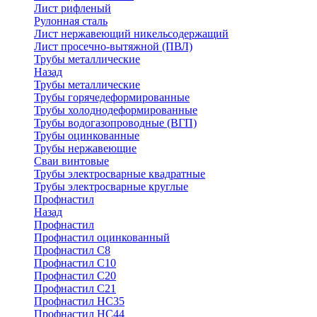
Лист рифленый
Рулонная сталь
Лист нержавеющий никельсодержащий
Лист просечно-вытяжной (ПВЛ)
Трубы металлические
Назад
Трубы металлические
Трубы горячедеформированные
Трубы холоднодеформированные
Трубы водогазопроводные (ВГП)
Трубы оцинкованные
Трубы нержавеющие
Сваи винтовые
Трубы электросварные квадратные
Трубы электросварные круглые
Профнастил
Назад
Профнастил
Профнастил оцинкованный
Профнастил С8
Профнастил С10
Профнастил С20
Профнастил С21
Профнастил НС35
Профнастил НС44