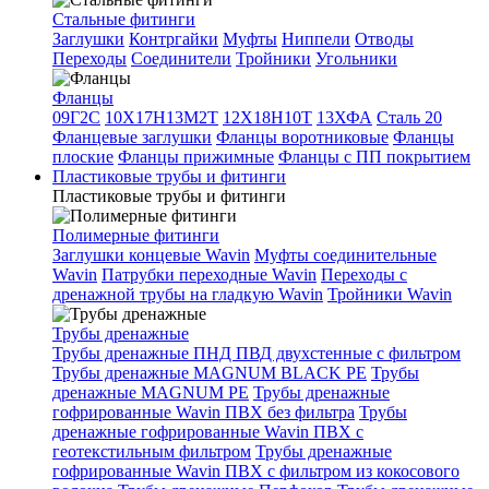
Стальные фитинги
Заглушки
Контргайки
Муфты
Ниппели
Отводы
Переходы
Соединители
Тройники
Угольники
Фланцы
09Г2С
10Х17Н13М2Т
12Х18Н10Т
13ХФА
Сталь 20
Фланцевые заглушки
Фланцы воротниковые
Фланцы
плоские
Фланцы прижимные
Фланцы с ПП покрытием
Пластиковые трубы и фитинги
Пластиковые трубы и фитинги
Полимерные фитинги
Заглушки концевые Wavin
Муфты соединительные
Wavin
Патрубки переходные Wavin
Переходы с
дренажной трубы на гладкую Wavin
Тройники Wavin
Трубы дренажные
Трубы дренажные ПНД ПВД двухстенные с фильтром
Трубы дренажные MAGNUM BLACK PE
Трубы
дренажные MAGNUM PE
Трубы дренажные
гофрированные Wavin ПВХ без фильтра
Трубы
дренажные гофрированные Wavin ПВХ с
геотекстильным фильтром
Трубы дренажные
гофрированные Wavin ПВХ с фильтром из кокосового