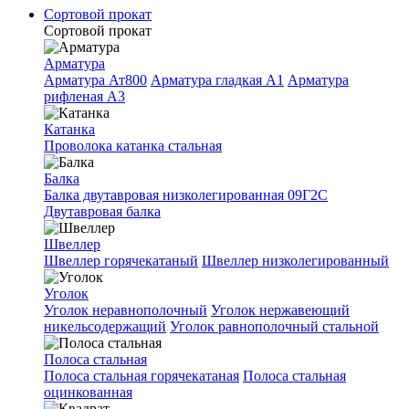
Сортовой прокат
Сортовой прокат
Арматура
Арматура Ат800
Арматура гладкая A1
Арматура
рифленая A3
Катанка
Проволока катанка стальная
Балка
Балка двутавровая низколегированная 09Г2С
Двутавровая балка
Швеллер
Швеллер горячекатаный
Швеллер низколегированный
Уголок
Уголок неравнополочный
Уголок нержавеющий
никельсодержащий
Уголок равнополочный стальной
Полоса стальная
Полоса стальная горячекатаная
Полоса стальная
оцинкованная