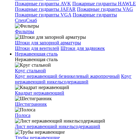
Пожарные гидранты AVK
Пожарные гидранты HAWLE
Пожарные гидранты JAFAR
Пожарные гидранты VAG
Пожарные гидранты VGA
Пожарные гидранты
СпецСнаб
Фильтры
Штоки для запорной арматуры
Штоки для вентилей
Штоки для задвижек
Нержавеющая сталь
Нержавеющая сталь
Круг стальной
Круг нержавеющий безникелевый жаропрочный
Круг
нержавеющий никельсодержащий
Квадрат нержавеющий
Шестигранник
Полоса
Лист нержавеющий никельсодержащий
Трубы нержавеющие