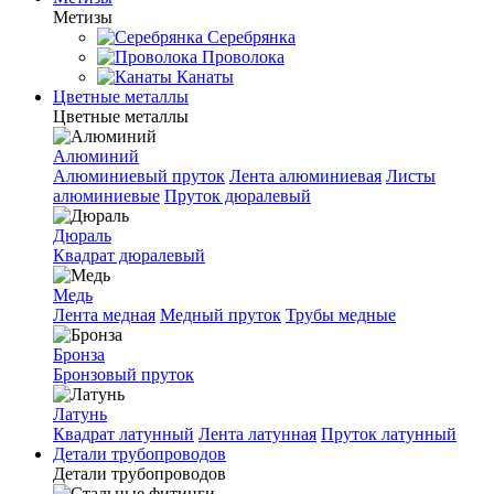
Метизы
Серебрянка
Проволока
Канаты
Цветные металлы
Цветные металлы
Алюминий
Алюминиевый пруток
Лента алюминиевая
Листы
алюминиевые
Пруток дюралевый
Дюраль
Квадрат дюралевый
Медь
Лента медная
Медный пруток
Трубы медные
Бронза
Бронзовый пруток
Латунь
Квадрат латунный
Лента латунная
Пруток латунный
Детали трубопроводов
Детали трубопроводов