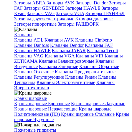
Затворы ABRA
Затворы AVK
Затворы Dendor
Затворы
FAF
Затворы GENEBRE
Затворы HAWLE
Затворы
Kvant
Затворы VAG
Затворы VGA
Затворы ГРАНВЭЛ
Затворы двухэксцентриковые
Затворы дисковые
Затворы поворотные
Затворы РАШВОРК
Клапаны
Клапаны ADL
Клапаны AVK
Клапаны Cimberio
Клапаны Danfoss
Клапаны Dendor
Клапаны FAF
Клапаны HAWLE
Клапаны JAFAR
Клапаны Tecofi
Клапаны VAG
Клапаны VGA
Клапаны VIR
Клапаны
ZETKAMA
Клапаны Балансировочные
Клапаны
Воздушные
Клапаны Запорные
Клапаны Обратные
Клапаны Отсечные
Клапаны Предохранительные
Клапаны Регулирующие
Клапаны Ридан
Клапаны
Теплосила
Клапаны Электромагнитные
Клапаны
Энерготехномаш
Краны шаровые
Краны шаровые Бронзовые
Краны шаровые Латунные
Краны шаровые Нержавеющие
Краны шаровые
Полиэтиленовые (ПЭ)
Краны шаровые Стальные
Краны
шаровые Чугунные
Пожарные гидранты