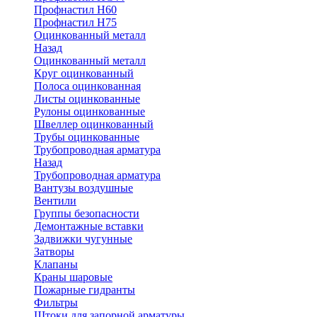
Профнастил Н60
Профнастил Н75
Оцинкованный металл
Назад
Оцинкованный металл
Круг оцинкованный
Полоса оцинкованная
Листы оцинкованные
Рулоны оцинкованные
Швеллер оцинкованный
Трубы оцинкованные
Трубопроводная арматура
Назад
Трубопроводная арматура
Вантузы воздушные
Вентили
Группы безопасности
Демонтажные вставки
Задвижки чугунные
Затворы
Клапаны
Краны шаровые
Пожарные гидранты
Фильтры
Штоки для запорной арматуры