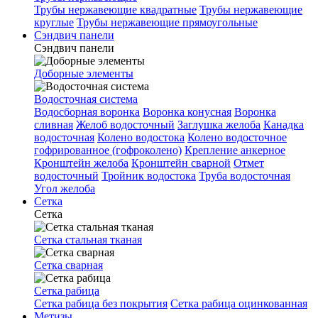
Трубы нержавеющие квадратные
Трубы нержавеющие
круглые
Трубы нержавеющие прямоугольные
Сэндвич панели
Сэндвич панели
Доборные элементы
Водосточная система
Водосборная воронка
Воронка конусная
Воронка
сливная
Желоб водосточный
Заглушка желоба
Канадка
водосточная
Колено водостока
Колено водосточное
гофрированное (гофроколено)
Крепление анкерное
Кронштейн желоба
Кронштейн сварной
Отмет
водосточный
Тройник водостока
Труба водосточная
Угол желоба
Сетка
Сетка
Сетка стальная тканая
Сетка сварная
Сетка рабица
Сетка рабица без покрытия
Сетка рабица оцинкованная
Метизы