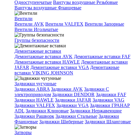
Одноступенчатые
Вантузы воздушные Резьбовые
Вантузы воздушные Фланцевые
Вентили
Вентили AVK
Вентили VALFEX
Вентили Запорные
Вентили Игольчатые
Группы безопасности
Демонтажные вставки
Демонтажные вставки AVK
Демонтажные вставки FAF
Демонтажные вставки HAWLE
Демонтажные вставки
JAFAR
Демонтажные вставки VGA
Демонтажные
вставки VIKING JOHNSON
Задвижки чугунные
Задвижки ABRA
Задвижки AVK
Задвижки C
электроприводом
Задвижки DENDOR
Задвижки FAF
Задвижки HAWLE
Задвижки JAFAR
Задвижки VAG
Задвижки VALFEX
Задвижки VGA
Задвижки ГРАНАР
ADL
Задвижки Клиновые
Задвижки Нержавеющие
Задвижки Рашворк
Задвижки Стальные
Задвижки
Фланцевые
Задвижки Шиберные
Задвижки Шланговые
Затворы