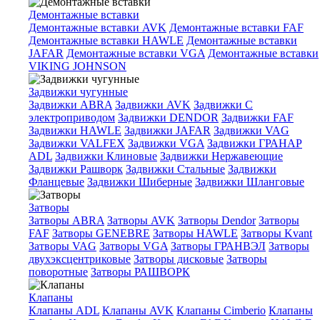
Демонтажные вставки
Демонтажные вставки AVK
Демонтажные вставки FAF
Демонтажные вставки HAWLE
Демонтажные вставки
JAFAR
Демонтажные вставки VGA
Демонтажные вставки
VIKING JOHNSON
Задвижки чугунные
Задвижки ABRA
Задвижки AVK
Задвижки C
электроприводом
Задвижки DENDOR
Задвижки FAF
Задвижки HAWLE
Задвижки JAFAR
Задвижки VAG
Задвижки VALFEX
Задвижки VGA
Задвижки ГРАНАР
ADL
Задвижки Клиновые
Задвижки Нержавеющие
Задвижки Рашворк
Задвижки Стальные
Задвижки
Фланцевые
Задвижки Шиберные
Задвижки Шланговые
Затворы
Затворы ABRA
Затворы AVK
Затворы Dendor
Затворы
FAF
Затворы GENEBRE
Затворы HAWLE
Затворы Kvant
Затворы VAG
Затворы VGA
Затворы ГРАНВЭЛ
Затворы
двухэксцентриковые
Затворы дисковые
Затворы
поворотные
Затворы РАШВОРК
Клапаны
Клапаны ADL
Клапаны AVK
Клапаны Cimberio
Клапаны