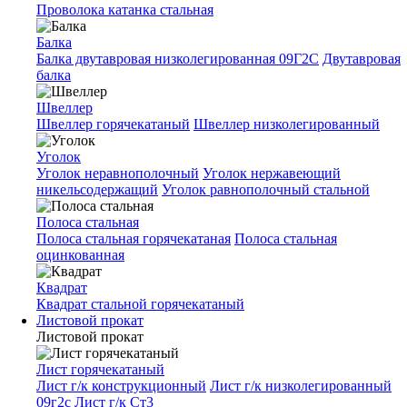
Проволока катанка стальная
Балка
Балка двутавровая низколегированная 09Г2С
Двутавровая
балка
Швеллер
Швеллер горячекатаный
Швеллер низколегированный
Уголок
Уголок неравнополочный
Уголок нержавеющий
никельсодержащий
Уголок равнополочный стальной
Полоса стальная
Полоса стальная горячекатаная
Полоса стальная
оцинкованная
Квадрат
Квадрат стальной горячекатаный
Листовой прокат
Листовой прокат
Лист горячекатаный
Лист г/к конструкционный
Лист г/к низколегированный
09г2с
Лист г/к Ст3