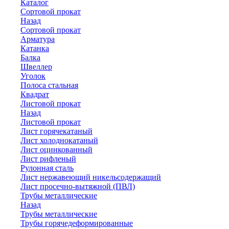
Каталог
Сортовой прокат
Назад
Сортовой прокат
Арматура
Катанка
Балка
Швеллер
Уголок
Полоса стальная
Квадрат
Листовой прокат
Назад
Листовой прокат
Лист горячекатаный
Лист холоднокатаный
Лист оцинкованный
Лист рифленый
Рулонная сталь
Лист нержавеющий никельсодержащий
Лист просечно-вытяжной (ПВЛ)
Трубы металлические
Назад
Трубы металлические
Трубы горячедеформированные