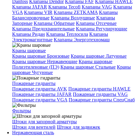
Danfoss
Клапаны Dendor
Клапаны FAF
Клапаны HAWLE
Клапаны JAFAR
Клапаны Tecofi
Клапаны VAG
Клапаны
VGA
Клапаны VIR
Клапаны ZETKAMA
Клапаны
Балансировочные
Клапаны Воздушные
Клапаны
Запорные
Клапаны Обратные
Клапаны Отсечные
Клапаны Предохранительные
Клапаны Регулирующие
Клапаны Ридан
Клапаны Теплосила
Клапаны
Электромагнитные
Клапаны Энерготехномаш
Краны шаровые
Краны шаровые Бронзовые
Краны шаровые Латунные
Краны шаровые Нержавеющие
Краны шаровые
Полиэтиленовые (ПЭ)
Краны шаровые Стальные
Краны
шаровые Чугунные
Пожарные гидранты
Пожарные гидранты AVK
Пожарные гидранты HAWLE
Пожарные гидранты JAFAR
Пожарные гидранты VAG
Пожарные гидранты VGA
Пожарные гидранты СпецСнаб
Фильтры
Штоки для запорной арматуры
Штоки для вентилей
Штоки для задвижек
Нержавеющая сталь