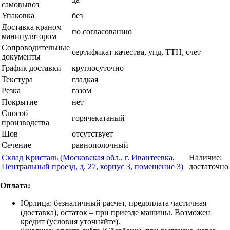
самовывоз
Упаковка
без
Доставка краном
по согласованию
манипулятором
Сопроводительные
сертификат качества, упд, ТТН, счет
документы
График доставки
круглосуточно
Текстура
гладкая
Резка
газом
Покрытие
нет
Способ
горячекатаный
производства
Шов
отсутствует
Сечение
равнополочный
Склад Кристаль (Московская обл., г. Ивантеевка,
Наличие:
Центральный проезд, д. 27, корпус 3, помещение 3)
достаточно
Оплата:
Юрлица: безналичный расчет, предоплата частичная
(доставка), остаток – при приезде машины. Возможен
кредит (условия уточняйте).