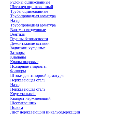
Рулоны оцинкованные
Швеллер оцинкованный
Трубы оцинкованные
Трубопроводная арматура
Назад
Трубопроводная арматура
Вантузы воздушные
Вентили
Группы безопасности
Демонтажные вставки
Задвижки чугунные
Затворы
Клапаны
Краны шаровые
Пожарные гидранты
Фильтры
Штоки для запорной арматуры
Нержавеющая сталь
Назад
Нержавеющая сталь
Круг стальной
Квадрат нержавеющий
Шестигранник
Полоса
Лист нержавеющий никельсодержащий