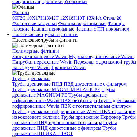
Соединители
Тройники
Угольники
Фланцы
09Г2С
10Х17Н13М2Т
12Х18Н10Т
13ХФА
Сталь 20
Фланцевые заглушки
Фланцы воротниковые
Фланцы
плоские
Фланцы прижимные
Фланцы с ПП покрытием
Пластиковые трубы и фитинги
Пластиковые трубы и фитинги
Полимерные фитинги
Заглушки концевые Wavin
Муфты соединительные Wavin
Патрубки переходные Wavin
Переходы с дренажной трубы
на гладкую Wavin
Тройники Wavin
Трубы дренажные
Трубы дренажные ПНД ПВД двухстенные с фильтром
Трубы дренажные MAGNUM BLACK PE
Трубы
дренажные MAGNUM PE
Трубы дренажные
гофрированные Wavin ПВХ без фильтра
Трубы дренажные
гофрированные Wavin ПВХ с геотекстильным фильтром
Трубы дренажные гофрированные Wavin ПВХ с фильтром
из кокосового волокна
Трубы дренажные Перфокор
Трубы
дренажные ПНД одностенные без фильтра
Трубы
дренажные ПНД одностенные с фильтром
Трубы
дренажные ПП ИКАПЛАСТ