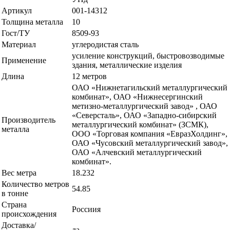
Артикул
001-14312
Толщина металла
10
Гост/ТУ
8509-93
Материал
углеродистая сталь
усиление конструкций, быстровозводимые
Применение
здания, металлические изделия
Длина
12 метров
ОАО «Нижнетагильский металлургический
комбинат», ОАО «Нижнесергинский
метизно-металлургический завод» , ОАО
«Северсталь», ОАО «Западно-сибирский
Производитель
металлургический комбинат» (ЗСМК),
металла
ООО «Торговая компания «ЕвразХолдинг»,
ОАО «Чусовский металлургический завод»,
ОАО «Алчевский металлургический
комбинат».
Вес метра
18.232
Количество метров
54.85
в тонне
Страна
Россиия
происхождения
Доставка/
да