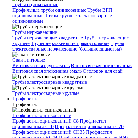
Трубы оцинкованные
Профильные трубы оцинкованные
Трубы ВГП
оцинкованные
Трубы круглые электросварные
оцинкованные
Трубы нержавеющие
Трубы нержавеющие квадратные
Трубы нержавеющие
круглые
Трубы нержавеющие прямоугольные
Трубы
электросварные нержавеющие (большие диаметры)
Сваи винтовые
Винтовая свая грунт-эмаль
Винтовая свая оцинкованная
Винтовая свая эпоксидная эмаль
Оголовок для свай
Трубы электросварные квадратные
Трубы электросварные круглые
Профнастил
Профнастил
Профнастил оцинкованный
Профнастил оцинкованный С8
Профнастил
оцинкованный С10
Профнастил оцинкованный С20
Профнастил оцинкованный СН35
Профнастил
оцинкованный НС44
Профнастил оцинкованный Н60