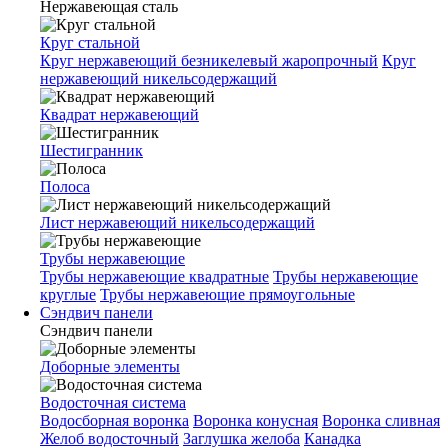
Нержавеющая сталь
Круг стальной
Круг нержавеющий безникелевый жаропрочный
Круг
нержавеющий никельсодержащий
Квадрат нержавеющий
Шестигранник
Полоса
Лист нержавеющий никельсодержащий
Трубы нержавеющие
Трубы нержавеющие квадратные
Трубы нержавеющие
круглые
Трубы нержавеющие прямоугольные
Сэндвич панели
Сэндвич панели
Доборные элементы
Водосточная система
Водосборная воронка
Воронка конусная
Воронка сливная
Желоб водосточный
Заглушка желоба
Канадка