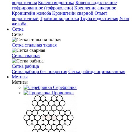
водосточная
Колено водостока
Колено водосточное
гофрированное (гофроколено)
Крепление анкерное
Кронштейн желоба
Кронштейн сварной
Отмет
водосточный
Тройник водостока
Труба водосточная
Угол
желоба
Сетка
Сетка
Сетка стальная тканая
Сетка сварная
Сетка рабица
Сетка рабица без покрытия
Сетка рабица оцинкованная
Метизы
Метизы
Серебрянка
Проволока