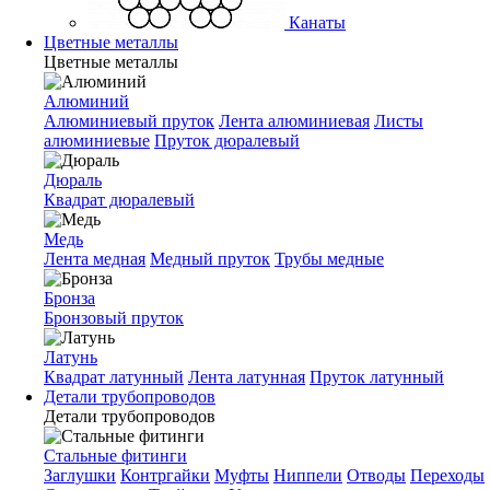
Канаты
Цветные металлы
Цветные металлы
Алюминий
Алюминиевый пруток
Лента алюминиевая
Листы
алюминиевые
Пруток дюралевый
Дюраль
Квадрат дюралевый
Медь
Лента медная
Медный пруток
Трубы медные
Бронза
Бронзовый пруток
Латунь
Квадрат латунный
Лента латунная
Пруток латунный
Детали трубопроводов
Детали трубопроводов
Стальные фитинги
Заглушки
Контргайки
Муфты
Ниппели
Отводы
Переходы