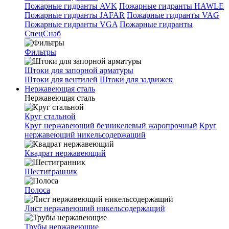
Пожарные гидранты AVK
Пожарные гидранты HAWLE
Пожарные гидранты JAFAR
Пожарные гидранты VAG
Пожарные гидранты VGA
Пожарные гидранты
СпецСнаб
Фильтры
Штоки для запорной арматуры
Штоки для вентилей
Штоки для задвижек
Нержавеющая сталь
Нержавеющая сталь
Круг стальной
Круг нержавеющий безникелевый жаропрочный
Круг
нержавеющий никельсодержащий
Квадрат нержавеющий
Шестигранник
Полоса
Лист нержавеющий никельсодержащий
Трубы нержавеющие