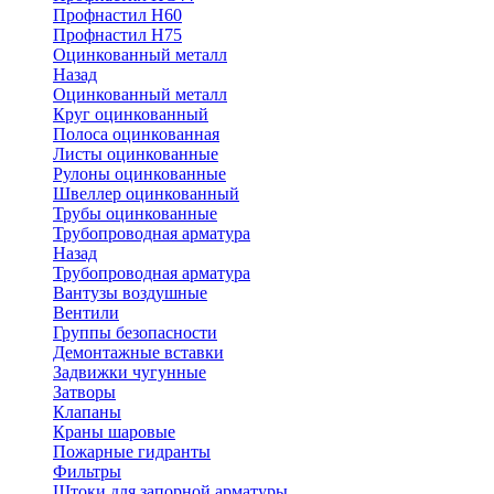
Профнастил Н60
Профнастил Н75
Оцинкованный металл
Назад
Оцинкованный металл
Круг оцинкованный
Полоса оцинкованная
Листы оцинкованные
Рулоны оцинкованные
Швеллер оцинкованный
Трубы оцинкованные
Трубопроводная арматура
Назад
Трубопроводная арматура
Вантузы воздушные
Вентили
Группы безопасности
Демонтажные вставки
Задвижки чугунные
Затворы
Клапаны
Краны шаровые
Пожарные гидранты
Фильтры
Штоки для запорной арматуры