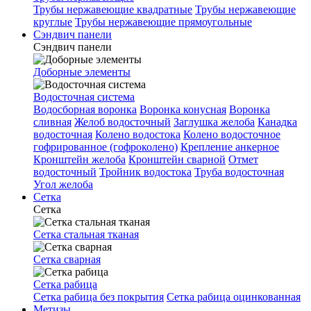
Трубы нержавеющие квадратные
Трубы нержавеющие
круглые
Трубы нержавеющие прямоугольные
Сэндвич панели
Сэндвич панели
Доборные элементы
Водосточная система
Водосборная воронка
Воронка конусная
Воронка
сливная
Желоб водосточный
Заглушка желоба
Канадка
водосточная
Колено водостока
Колено водосточное
гофрированное (гофроколено)
Крепление анкерное
Кронштейн желоба
Кронштейн сварной
Отмет
водосточный
Тройник водостока
Труба водосточная
Угол желоба
Сетка
Сетка
Сетка стальная тканая
Сетка сварная
Сетка рабица
Сетка рабица без покрытия
Сетка рабица оцинкованная
Метизы