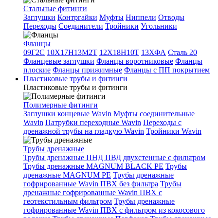
Стальные фитинги
Заглушки
Контргайки
Муфты
Ниппели
Отводы
Переходы
Соединители
Тройники
Угольники
Фланцы
09Г2С
10Х17Н13М2Т
12Х18Н10Т
13ХФА
Сталь 20
Фланцевые заглушки
Фланцы воротниковые
Фланцы
плоские
Фланцы прижимные
Фланцы с ПП покрытием
Пластиковые трубы и фитинги
Пластиковые трубы и фитинги
Полимерные фитинги
Заглушки концевые Wavin
Муфты соединительные
Wavin
Патрубки переходные Wavin
Переходы с
дренажной трубы на гладкую Wavin
Тройники Wavin
Трубы дренажные
Трубы дренажные ПНД ПВД двухстенные с фильтром
Трубы дренажные MAGNUM BLACK PE
Трубы
дренажные MAGNUM PE
Трубы дренажные
гофрированные Wavin ПВХ без фильтра
Трубы
дренажные гофрированные Wavin ПВХ с
геотекстильным фильтром
Трубы дренажные
гофрированные Wavin ПВХ с фильтром из кокосового