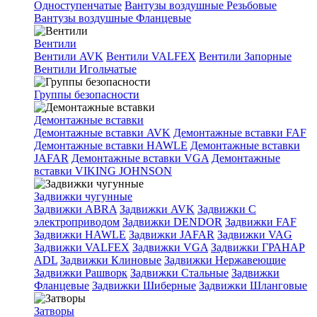
Одноступенчатые
Вантузы воздушные Резьбовые
Вантузы воздушные Фланцевые
Вентили
Вентили AVK
Вентили VALFEX
Вентили Запорные
Вентили Игольчатые
Группы безопасности
Демонтажные вставки
Демонтажные вставки AVK
Демонтажные вставки FAF
Демонтажные вставки HAWLE
Демонтажные вставки
JAFAR
Демонтажные вставки VGA
Демонтажные
вставки VIKING JOHNSON
Задвижки чугунные
Задвижки ABRA
Задвижки AVK
Задвижки C
электроприводом
Задвижки DENDOR
Задвижки FAF
Задвижки HAWLE
Задвижки JAFAR
Задвижки VAG
Задвижки VALFEX
Задвижки VGA
Задвижки ГРАНАР
ADL
Задвижки Клиновые
Задвижки Нержавеющие
Задвижки Рашворк
Задвижки Стальные
Задвижки
Фланцевые
Задвижки Шиберные
Задвижки Шланговые
Затворы