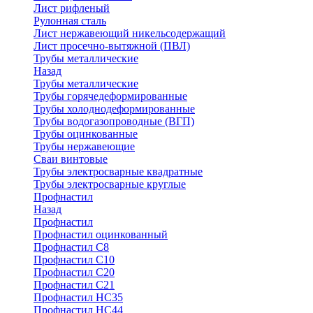
Лист рифленый
Рулонная сталь
Лист нержавеющий никельсодержащий
Лист просечно-вытяжной (ПВЛ)
Трубы металлические
Назад
Трубы металлические
Трубы горячедеформированные
Трубы холоднодеформированные
Трубы водогазопроводные (ВГП)
Трубы оцинкованные
Трубы нержавеющие
Сваи винтовые
Трубы электросварные квадратные
Трубы электросварные круглые
Профнастил
Назад
Профнастил
Профнастил оцинкованный
Профнастил С8
Профнастил С10
Профнастил С20
Профнастил С21
Профнастил НС35
Профнастил НС44