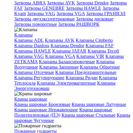
Затворы ABRA
Затворы AVK
Затворы Dendor
Затворы
FAF
Затворы GENEBRE
Затворы HAWLE
Затворы
Kvant
Затворы VAG
Затворы VGA
Затворы ГРАНВЭЛ
Затворы двухэксцентриковые
Затворы дисковые
Затворы поворотные
Затворы РАШВОРК
Клапаны
Клапаны ADL
Клапаны AVK
Клапаны Cimberio
Клапаны Danfoss
Клапаны Dendor
Клапаны FAF
Клапаны HAWLE
Клапаны JAFAR
Клапаны Tecofi
Клапаны VAG
Клапаны VGA
Клапаны VIR
Клапаны
ZETKAMA
Клапаны Балансировочные
Клапаны
Воздушные
Клапаны Запорные
Клапаны Обратные
Клапаны Отсечные
Клапаны Предохранительные
Клапаны Регулирующие
Клапаны Ридан
Клапаны
Теплосила
Клапаны Электромагнитные
Клапаны
Энерготехномаш
Краны шаровые
Краны шаровые Бронзовые
Краны шаровые Латунные
Краны шаровые Нержавеющие
Краны шаровые
Полиэтиленовые (ПЭ)
Краны шаровые Стальные
Краны
шаровые Чугунные
Пожарные гидранты