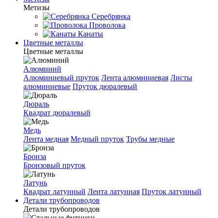
Метизы
Серебрянка
Проволока
Канаты
Цветные металлы
Цветные металлы
Алюминий
Алюминиевый пруток
Лента алюминиевая
Листы
алюминиевые
Пруток дюралевый
Дюраль
Квадрат дюралевый
Медь
Лента медная
Медный пруток
Трубы медные
Бронза
Бронзовый пруток
Латунь
Квадрат латунный
Лента латунная
Пруток латунный
Детали трубопроводов
Детали трубопроводов