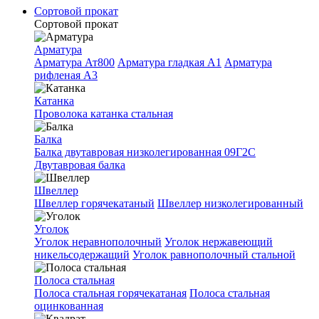
Сортовой прокат
Сортовой прокат
Арматура
Арматура Ат800
Арматура гладкая A1
Арматура
рифленая A3
Катанка
Проволока катанка стальная
Балка
Балка двутавровая низколегированная 09Г2С
Двутавровая балка
Швеллер
Швеллер горячекатаный
Швеллер низколегированный
Уголок
Уголок неравнополочный
Уголок нержавеющий
никельсодержащий
Уголок равнополочный стальной
Полоса стальная
Полоса стальная горячекатаная
Полоса стальная
оцинкованная