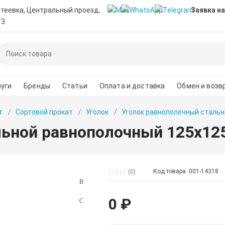
нтеевка, Центральный проезд,
Заявка на
 3
уги
Бренды
Статьи
Оплата и доставка
Обмен и возв
т
Сортовой прокат
Уголок
Уголок равнополочный стальн
льной равнополочный 125х12
Код товара: 001-14318
(0)
0 ₽