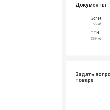
Документы
Schet
156 кб
TTN
359 кб
Задать вопро
товаре