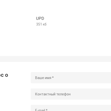
UPD
351 кб
с о