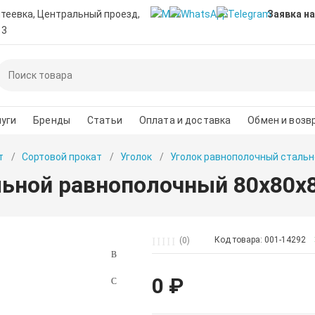
нтеевка, Центральный проезд,
Заявка на
 3
уги
Бренды
Статьи
Оплата и доставка
Обмен и возв
т
Сортовой прокат
Уголок
Уголок равнополочный стальн
льной равнополочный 80х80х
Код товара: 001-14292
(0)
0 ₽