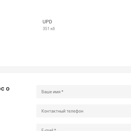
UPD
351 кб
с о