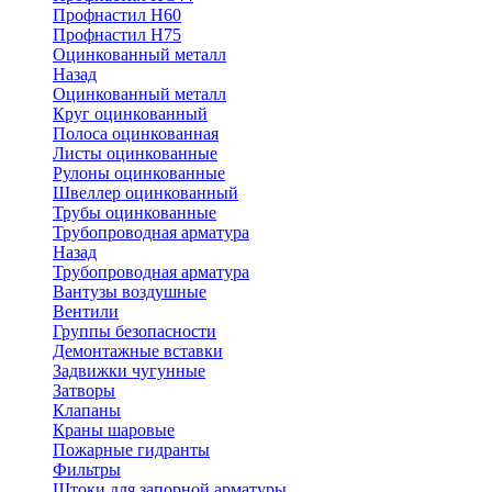
Профнастил Н60
Профнастил Н75
Оцинкованный металл
Назад
Оцинкованный металл
Круг оцинкованный
Полоса оцинкованная
Листы оцинкованные
Рулоны оцинкованные
Швеллер оцинкованный
Трубы оцинкованные
Трубопроводная арматура
Назад
Трубопроводная арматура
Вантузы воздушные
Вентили
Группы безопасности
Демонтажные вставки
Задвижки чугунные
Затворы
Клапаны
Краны шаровые
Пожарные гидранты
Фильтры
Штоки для запорной арматуры