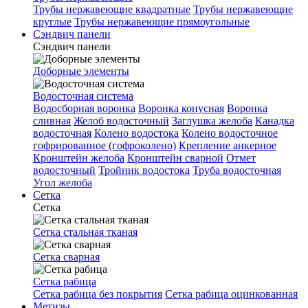
Трубы нержавеющие квадратные
Трубы нержавеющие
круглые
Трубы нержавеющие прямоугольные
Сэндвич панели
Сэндвич панели
Доборные элементы
Водосточная система
Водосборная воронка
Воронка конусная
Воронка
сливная
Желоб водосточный
Заглушка желоба
Канадка
водосточная
Колено водостока
Колено водосточное
гофрированное (гофроколено)
Крепление анкерное
Кронштейн желоба
Кронштейн сварной
Отмет
водосточный
Тройник водостока
Труба водосточная
Угол желоба
Сетка
Сетка
Сетка стальная тканая
Сетка сварная
Сетка рабица
Сетка рабица без покрытия
Сетка рабица оцинкованная
Метизы