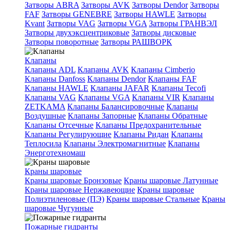
Затворы ABRA
Затворы AVK
Затворы Dendor
Затворы
FAF
Затворы GENEBRE
Затворы HAWLE
Затворы
Kvant
Затворы VAG
Затворы VGA
Затворы ГРАНВЭЛ
Затворы двухэксцентриковые
Затворы дисковые
Затворы поворотные
Затворы РАШВОРК
Клапаны
Клапаны ADL
Клапаны AVK
Клапаны Cimberio
Клапаны Danfoss
Клапаны Dendor
Клапаны FAF
Клапаны HAWLE
Клапаны JAFAR
Клапаны Tecofi
Клапаны VAG
Клапаны VGA
Клапаны VIR
Клапаны
ZETKAMA
Клапаны Балансировочные
Клапаны
Воздушные
Клапаны Запорные
Клапаны Обратные
Клапаны Отсечные
Клапаны Предохранительные
Клапаны Регулирующие
Клапаны Ридан
Клапаны
Теплосила
Клапаны Электромагнитные
Клапаны
Энерготехномаш
Краны шаровые
Краны шаровые Бронзовые
Краны шаровые Латунные
Краны шаровые Нержавеющие
Краны шаровые
Полиэтиленовые (ПЭ)
Краны шаровые Стальные
Краны
шаровые Чугунные
Пожарные гидранты