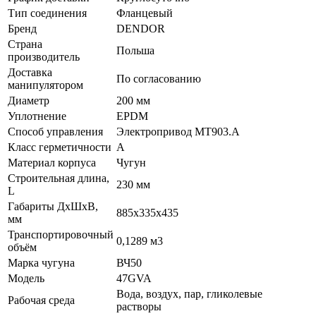
Тип соединения
Фланцевый
Бренд
DENDOR
Страна
Польша
производитель
Доставка
По согласованию
манипулятором
Диаметр
200 мм
Уплотнение
EPDM
Способ управления
Электропривод МТ903.А
Класс герметичности
A
Материал корпуса
Чугун
Строительная длина,
230 мм
L
Габариты ДхШхВ,
885х335х435
мм
Транспортировочный
0,1289 м3
объём
Марка чугуна
ВЧ50
Модель
47GVA
Вода, воздух, пар, гликолевые
Рабочая среда
растворы