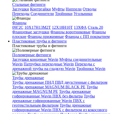
Стальные фитинги
Заглушки
Контргайки
Муфты
Ниппели
Отводы
Переходы
Соединители
Тройники
Угольники
Фланцы
09Г2С
10Х17Н13М2Т
12Х18Н10Т
13ХФА
Сталь 20
Фланцевые заглушки
Фланцы воротниковые
Фланцы
плоские
Фланцы прижимные
Фланцы с ПП покрытием
Пластиковые трубы и фитинги
Пластиковые трубы и фитинги
Полимерные фитинги
Заглушки концевые Wavin
Муфты соединительные
Wavin
Патрубки переходные Wavin
Переходы с
дренажной трубы на гладкую Wavin
Тройники Wavin
Трубы дренажные
Трубы дренажные ПНД ПВД двухстенные с фильтром
Трубы дренажные MAGNUM BLACK PE
Трубы
дренажные MAGNUM PE
Трубы дренажные
гофрированные Wavin ПВХ без фильтра
Трубы
дренажные гофрированные Wavin ПВХ с
геотекстильным фильтром
Трубы дренажные
гофрированные Wavin ПВХ с фильтром из кокосового