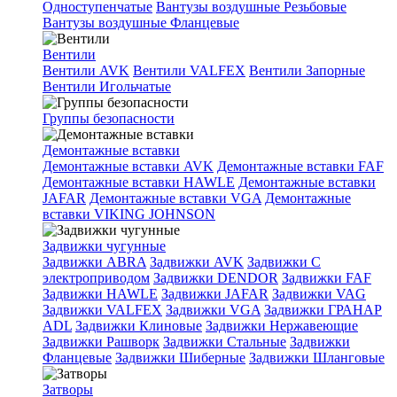
Одноступенчатые
Вантузы воздушные Резьбовые
Вантузы воздушные Фланцевые
Вентили
Вентили AVK
Вентили VALFEX
Вентили Запорные
Вентили Игольчатые
Группы безопасности
Демонтажные вставки
Демонтажные вставки AVK
Демонтажные вставки FAF
Демонтажные вставки HAWLE
Демонтажные вставки
JAFAR
Демонтажные вставки VGA
Демонтажные
вставки VIKING JOHNSON
Задвижки чугунные
Задвижки ABRA
Задвижки AVK
Задвижки C
электроприводом
Задвижки DENDOR
Задвижки FAF
Задвижки HAWLE
Задвижки JAFAR
Задвижки VAG
Задвижки VALFEX
Задвижки VGA
Задвижки ГРАНАР
ADL
Задвижки Клиновые
Задвижки Нержавеющие
Задвижки Рашворк
Задвижки Стальные
Задвижки
Фланцевые
Задвижки Шиберные
Задвижки Шланговые
Затворы