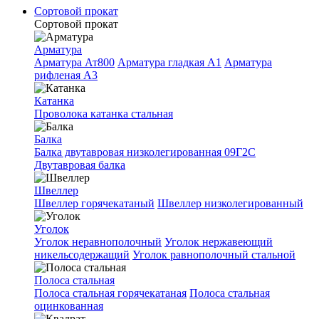
Сортовой прокат
Сортовой прокат
Арматура
Арматура Ат800
Арматура гладкая A1
Арматура
рифленая A3
Катанка
Проволока катанка стальная
Балка
Балка двутавровая низколегированная 09Г2С
Двутавровая балка
Швеллер
Швеллер горячекатаный
Швеллер низколегированный
Уголок
Уголок неравнополочный
Уголок нержавеющий
никельсодержащий
Уголок равнополочный стальной
Полоса стальная
Полоса стальная горячекатаная
Полоса стальная
оцинкованная