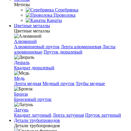
Метизы
Серебрянка
Проволока
Канаты
Цветные металлы
Цветные металлы
Алюминий
Алюминиевый пруток
Лента алюминиевая
Листы
алюминиевые
Пруток дюралевый
Дюраль
Квадрат дюралевый
Медь
Лента медная
Медный пруток
Трубы медные
Бронза
Бронзовый пруток
Латунь
Квадрат латунный
Лента латунная
Пруток латунный
Детали трубопроводов
Детали трубопроводов