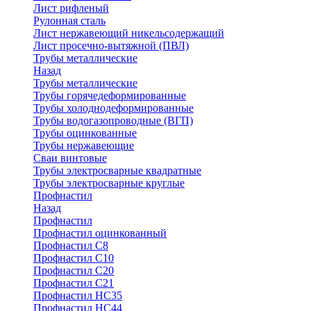
Лист рифленый
Рулонная сталь
Лист нержавеющий никельсодержащий
Лист просечно-вытяжной (ПВЛ)
Трубы металлические
Назад
Трубы металлические
Трубы горячедеформированные
Трубы холоднодеформированные
Трубы водогазопроводные (ВГП)
Трубы оцинкованные
Трубы нержавеющие
Сваи винтовые
Трубы электросварные квадратные
Трубы электросварные круглые
Профнастил
Назад
Профнастил
Профнастил оцинкованный
Профнастил С8
Профнастил С10
Профнастил С20
Профнастил С21
Профнастил НС35
Профнастил НС44