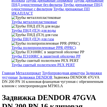
волокна
Трубы дренажные Перфокор
Трубы дренажные
ПНД одностенные без фильтра
Трубы дренажные ПНД
одностенные с фильтром
Трубы дренажные ПП
ИКАПЛАСТ
Трубы металлопластиковые
Трубы ПНД (ПЭ) для воды
Трубы ПНД (ПЭ) для газа
Трубы полипропиленовые PPR (PPRC)
Трубы ПЭ100RC в защитной оболочке PP
Трубы сшитый полиэтилен PEX PERT
Главная
Металлопрокат
Трубопроводная арматура
Задвижки
чугунные
Задвижки DENDOR
Задвижка DENDOR 47GVA
DN 200 PN 16 клиновая фланцевая чугунная с обрезиненным
клином с электроприводом МТ903.А
Задвижка DENDOR 47GVA
DN 200 PN 16 клиновая