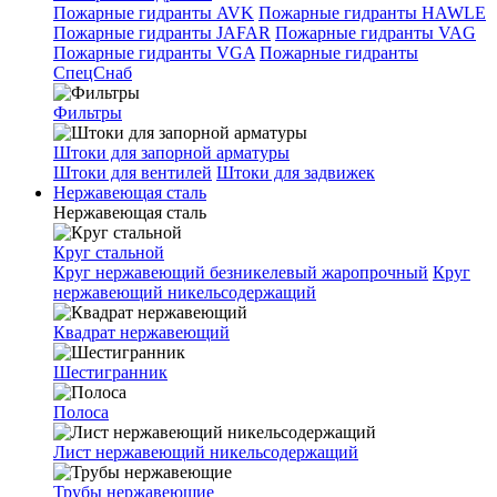
Пожарные гидранты AVK
Пожарные гидранты HAWLE
Пожарные гидранты JAFAR
Пожарные гидранты VAG
Пожарные гидранты VGA
Пожарные гидранты
СпецСнаб
Фильтры
Штоки для запорной арматуры
Штоки для вентилей
Штоки для задвижек
Нержавеющая сталь
Нержавеющая сталь
Круг стальной
Круг нержавеющий безникелевый жаропрочный
Круг
нержавеющий никельсодержащий
Квадрат нержавеющий
Шестигранник
Полоса
Лист нержавеющий никельсодержащий
Трубы нержавеющие