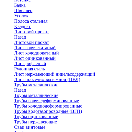
Балка
Швеллер
Уголок
Полоса стальная
Квадрат
Листовой прокат
Назад
Листовой прокат
Лист горячекатаный
Лист холоднокатаный
Лист оцинкованный
Лист рифленый
Рулонная сталь
Лист нержавеющий никельсодержащий
Лист просечно-вытяжной (ПВЛ)
Трубы металлические
Назад
Трубы металлические
Трубы горячедеформированные
Трубы холоднодеформированные
Трубы водогазопроводные (ВГП)
Трубы оцинкованные
Трубы нержавеющие
Сваи винтовые