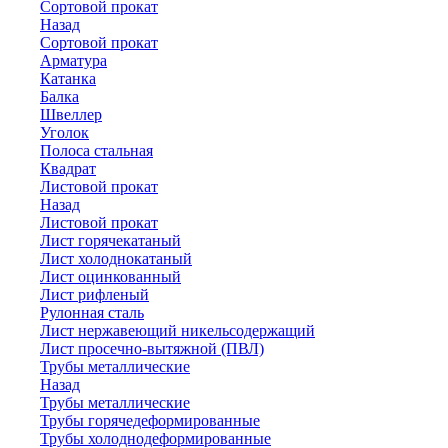
Сортовой прокат
Назад
Сортовой прокат
Арматура
Катанка
Балка
Швеллер
Уголок
Полоса стальная
Квадрат
Листовой прокат
Назад
Листовой прокат
Лист горячекатаный
Лист холоднокатаный
Лист оцинкованный
Лист рифленый
Рулонная сталь
Лист нержавеющий никельсодержащий
Лист просечно-вытяжной (ПВЛ)
Трубы металлические
Назад
Трубы металлические
Трубы горячедеформированные
Трубы холоднодеформированные