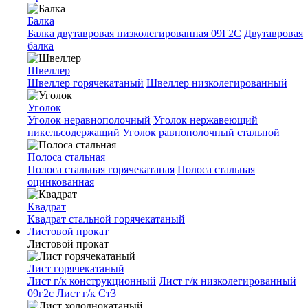
Балка
Балка двутавровая низколегированная 09Г2С
Двутавровая
балка
Швеллер
Швеллер горячекатаный
Швеллер низколегированный
Уголок
Уголок неравнополочный
Уголок нержавеющий
никельсодержащий
Уголок равнополочный стальной
Полоса стальная
Полоса стальная горячекатаная
Полоса стальная
оцинкованная
Квадрат
Квадрат стальной горячекатаный
Листовой прокат
Листовой прокат
Лист горячекатаный
Лист г/к конструкционный
Лист г/к низколегированный
09г2с
Лист г/к Ст3