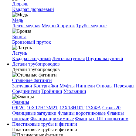
Дюраль
Квадрат дюралевый
Медь
Лента медная
Медный пруток
Трубы медные
Бронза
Бронзовый пруток
Латунь
Квадрат латунный
Лента латунная
Пруток латунный
Детали трубопроводов
Детали трубопроводов
Стальные фитинги
Заглушки
Контргайки
Муфты
Ниппели
Отводы
Переходы
Соединители
Тройники
Угольники
Фланцы
09Г2С
10Х17Н13М2Т
12Х18Н10Т
13ХФА
Сталь 20
Фланцевые заглушки
Фланцы воротниковые
Фланцы
плоские
Фланцы прижимные
Фланцы с ПП покрытием
Пластиковые трубы и фитинги
Пластиковые трубы и фитинги