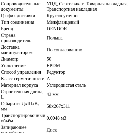
Сопроводительные
УПД, Сертификат, Товарная накладная,
документы
Транспортная накладная
График доставки
Круглосуточно
Тип соединения
Межфланцевый
Бренд
DENDOR
Страна
Польша
производитель
Доставка
По согласованию
манипулятором
Диаметр
50
Уплотнение
EPDM
Способ управления
Редуктор
Класс герметичности
A
Материал корпуса
Углеродистая сталь
Строительная длина,
43 мм
L
Габариты ДхШхВ,
58х267х311
мм
Транспортировочный
0,0048 м3
объём
Запирающее
Диск
устройство