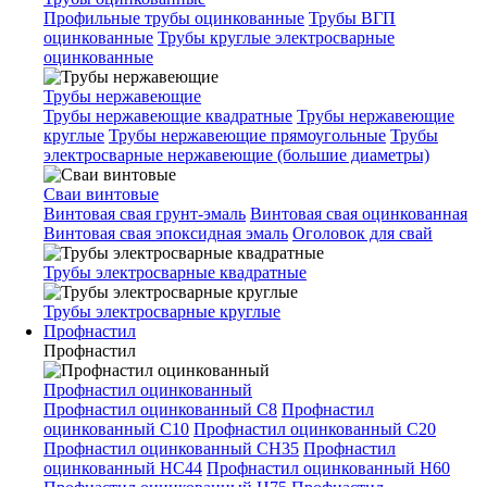
Профильные трубы оцинкованные
Трубы ВГП
оцинкованные
Трубы круглые электросварные
оцинкованные
Трубы нержавеющие
Трубы нержавеющие квадратные
Трубы нержавеющие
круглые
Трубы нержавеющие прямоугольные
Трубы
электросварные нержавеющие (большие диаметры)
Сваи винтовые
Винтовая свая грунт-эмаль
Винтовая свая оцинкованная
Винтовая свая эпоксидная эмаль
Оголовок для свай
Трубы электросварные квадратные
Трубы электросварные круглые
Профнастил
Профнастил
Профнастил оцинкованный
Профнастил оцинкованный С8
Профнастил
оцинкованный С10
Профнастил оцинкованный С20
Профнастил оцинкованный СН35
Профнастил
оцинкованный НС44
Профнастил оцинкованный Н60