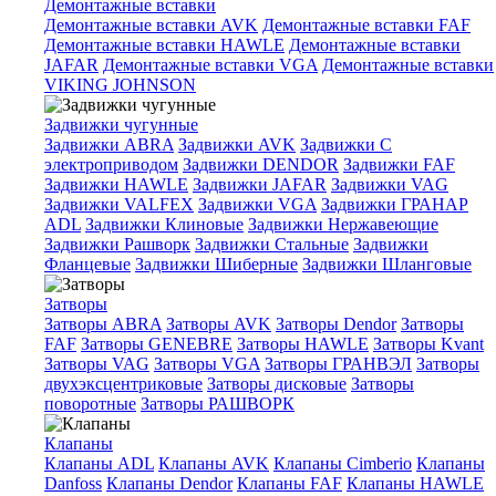
Демонтажные вставки
Демонтажные вставки AVK
Демонтажные вставки FAF
Демонтажные вставки HAWLE
Демонтажные вставки
JAFAR
Демонтажные вставки VGA
Демонтажные вставки
VIKING JOHNSON
Задвижки чугунные
Задвижки ABRA
Задвижки AVK
Задвижки C
электроприводом
Задвижки DENDOR
Задвижки FAF
Задвижки HAWLE
Задвижки JAFAR
Задвижки VAG
Задвижки VALFEX
Задвижки VGA
Задвижки ГРАНАР
ADL
Задвижки Клиновые
Задвижки Нержавеющие
Задвижки Рашворк
Задвижки Стальные
Задвижки
Фланцевые
Задвижки Шиберные
Задвижки Шланговые
Затворы
Затворы ABRA
Затворы AVK
Затворы Dendor
Затворы
FAF
Затворы GENEBRE
Затворы HAWLE
Затворы Kvant
Затворы VAG
Затворы VGA
Затворы ГРАНВЭЛ
Затворы
двухэксцентриковые
Затворы дисковые
Затворы
поворотные
Затворы РАШВОРК
Клапаны
Клапаны ADL
Клапаны AVK
Клапаны Cimberio
Клапаны
Danfoss
Клапаны Dendor
Клапаны FAF
Клапаны HAWLE