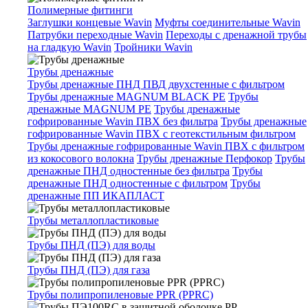
Полимерные фитинги
Заглушки концевые Wavin
Муфты соединительные Wavin
Патрубки переходные Wavin
Переходы с дренажной трубы
на гладкую Wavin
Тройники Wavin
Трубы дренажные
Трубы дренажные ПНД ПВД двухстенные с фильтром
Трубы дренажные MAGNUM BLACK PE
Трубы
дренажные MAGNUM PE
Трубы дренажные
гофрированные Wavin ПВХ без фильтра
Трубы дренажные
гофрированные Wavin ПВХ с геотекстильным фильтром
Трубы дренажные гофрированные Wavin ПВХ с фильтром
из кокосового волокна
Трубы дренажные Перфокор
Трубы
дренажные ПНД одностенные без фильтра
Трубы
дренажные ПНД одностенные с фильтром
Трубы
дренажные ПП ИКАПЛАСТ
Трубы металлопластиковые
Трубы ПНД (ПЭ) для воды
Трубы ПНД (ПЭ) для газа
Трубы полипропиленовые PPR (PPRC)