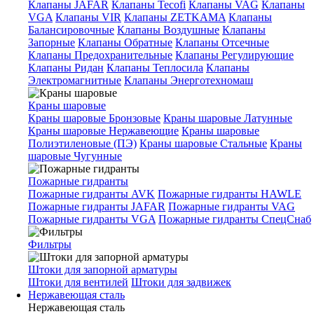
Клапаны JAFAR
Клапаны Tecofi
Клапаны VAG
Клапаны
VGA
Клапаны VIR
Клапаны ZETKAMA
Клапаны
Балансировочные
Клапаны Воздушные
Клапаны
Запорные
Клапаны Обратные
Клапаны Отсечные
Клапаны Предохранительные
Клапаны Регулирующие
Клапаны Ридан
Клапаны Теплосила
Клапаны
Электромагнитные
Клапаны Энерготехномаш
Краны шаровые
Краны шаровые Бронзовые
Краны шаровые Латунные
Краны шаровые Нержавеющие
Краны шаровые
Полиэтиленовые (ПЭ)
Краны шаровые Стальные
Краны
шаровые Чугунные
Пожарные гидранты
Пожарные гидранты AVK
Пожарные гидранты HAWLE
Пожарные гидранты JAFAR
Пожарные гидранты VAG
Пожарные гидранты VGA
Пожарные гидранты СпецСнаб
Фильтры
Штоки для запорной арматуры
Штоки для вентилей
Штоки для задвижек
Нержавеющая сталь
Нержавеющая сталь