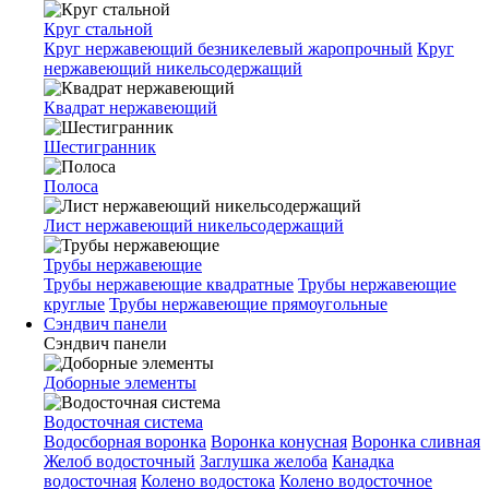
Круг стальной
Круг нержавеющий безникелевый жаропрочный
Круг
нержавеющий никельсодержащий
Квадрат нержавеющий
Шестигранник
Полоса
Лист нержавеющий никельсодержащий
Трубы нержавеющие
Трубы нержавеющие квадратные
Трубы нержавеющие
круглые
Трубы нержавеющие прямоугольные
Сэндвич панели
Сэндвич панели
Доборные элементы
Водосточная система
Водосборная воронка
Воронка конусная
Воронка сливная
Желоб водосточный
Заглушка желоба
Канадка
водосточная
Колено водостока
Колено водосточное