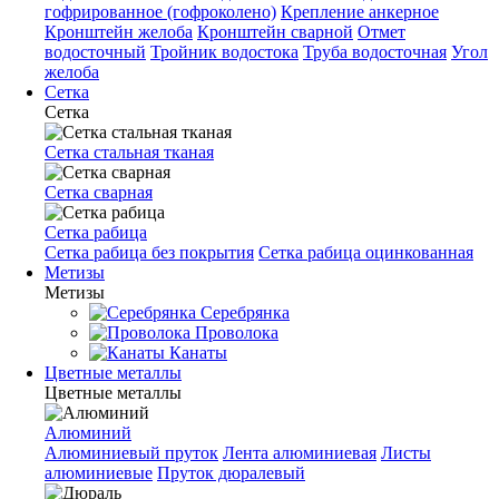
гофрированное (гофроколено)
Крепление анкерное
Кронштейн желоба
Кронштейн сварной
Отмет
водосточный
Тройник водостока
Труба водосточная
Угол
желоба
Сетка
Сетка
Сетка стальная тканая
Сетка сварная
Сетка рабица
Сетка рабица без покрытия
Сетка рабица оцинкованная
Метизы
Метизы
Серебрянка
Проволока
Канаты
Цветные металлы
Цветные металлы
Алюминий
Алюминиевый пруток
Лента алюминиевая
Листы
алюминиевые
Пруток дюралевый