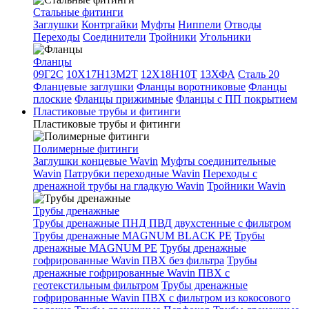
Стальные фитинги
Заглушки
Контргайки
Муфты
Ниппели
Отводы
Переходы
Соединители
Тройники
Угольники
Фланцы
09Г2С
10Х17Н13М2Т
12Х18Н10Т
13ХФА
Сталь 20
Фланцевые заглушки
Фланцы воротниковые
Фланцы
плоские
Фланцы прижимные
Фланцы с ПП покрытием
Пластиковые трубы и фитинги
Пластиковые трубы и фитинги
Полимерные фитинги
Заглушки концевые Wavin
Муфты соединительные
Wavin
Патрубки переходные Wavin
Переходы с
дренажной трубы на гладкую Wavin
Тройники Wavin
Трубы дренажные
Трубы дренажные ПНД ПВД двухстенные с фильтром
Трубы дренажные MAGNUM BLACK PE
Трубы
дренажные MAGNUM PE
Трубы дренажные
гофрированные Wavin ПВХ без фильтра
Трубы
дренажные гофрированные Wavin ПВХ с
геотекстильным фильтром
Трубы дренажные
гофрированные Wavin ПВХ с фильтром из кокосового