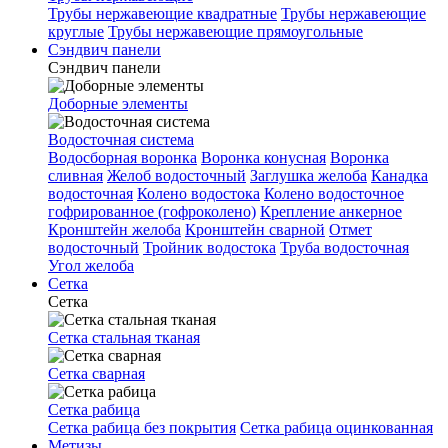
Трубы нержавеющие квадратные
Трубы нержавеющие
круглые
Трубы нержавеющие прямоугольные
Сэндвич панели
Сэндвич панели
Доборные элементы
Водосточная система
Водосборная воронка
Воронка конусная
Воронка
сливная
Желоб водосточный
Заглушка желоба
Канадка
водосточная
Колено водостока
Колено водосточное
гофрированное (гофроколено)
Крепление анкерное
Кронштейн желоба
Кронштейн сварной
Отмет
водосточный
Тройник водостока
Труба водосточная
Угол желоба
Сетка
Сетка
Сетка стальная тканая
Сетка сварная
Сетка рабица
Сетка рабица без покрытия
Сетка рабица оцинкованная
Метизы