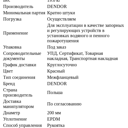
Вес
19.6 кг
Производитель
DENDOR
Минимальная партия
Кратно штуки
Погрузка
Осуществляем
Для эксплуатации в качестве запорных
и регулирующих устройств в
Применение
установках водяного и пенного
пожаротушения
Упаковка
Под заказ
Сопроводительные
УПД, Сертификат, Товарная
документы
накладная, Транспортная накладная
График доставки
Круглосуточно
Цвет
Красный
Тип соединения
Межфланцевый
Бренд
DENDOR
Страна
Польша
производитель
Доставка
По согласованию
манипулятором
Диаметр
200 мм
Уплотнение
EPDM
Способ управления
Рукоятка