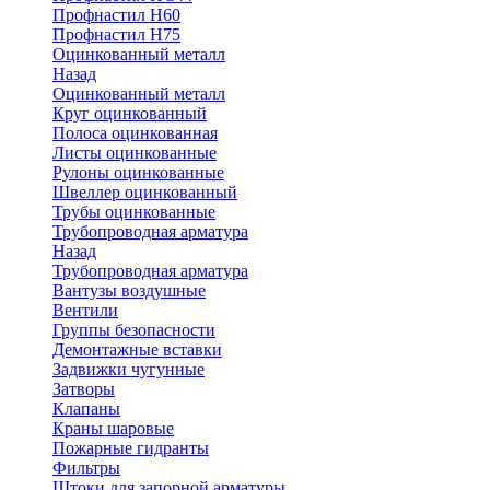
Профнастил Н60
Профнастил Н75
Оцинкованный металл
Назад
Оцинкованный металл
Круг оцинкованный
Полоса оцинкованная
Листы оцинкованные
Рулоны оцинкованные
Швеллер оцинкованный
Трубы оцинкованные
Трубопроводная арматура
Назад
Трубопроводная арматура
Вантузы воздушные
Вентили
Группы безопасности
Демонтажные вставки
Задвижки чугунные
Затворы
Клапаны
Краны шаровые
Пожарные гидранты
Фильтры
Штоки для запорной арматуры