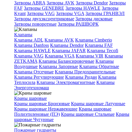
Затворы ABRA
Затворы AVK
Затворы Dendor
Затворы
FAF
Затворы GENEBRE
Затворы HAWLE
Затворы
Kvant
Затворы VAG
Затворы VGA
Затворы ГРАНВЭЛ
Затворы двухэксцентриковые
Затворы дисковые
Затворы поворотные
Затворы РАШВОРК
Клапаны
Клапаны ADL
Клапаны AVK
Клапаны Cimberio
Клапаны Danfoss
Клапаны Dendor
Клапаны FAF
Клапаны HAWLE
Клапаны JAFAR
Клапаны Tecofi
Клапаны VAG
Клапаны VGA
Клапаны VIR
Клапаны
ZETKAMA
Клапаны Балансировочные
Клапаны
Воздушные
Клапаны Запорные
Клапаны Обратные
Клапаны Отсечные
Клапаны Предохранительные
Клапаны Регулирующие
Клапаны Ридан
Клапаны
Теплосила
Клапаны Электромагнитные
Клапаны
Энерготехномаш
Краны шаровые
Краны шаровые Бронзовые
Краны шаровые Латунные
Краны шаровые Нержавеющие
Краны шаровые
Полиэтиленовые (ПЭ)
Краны шаровые Стальные
Краны
шаровые Чугунные
Пожарные гидранты