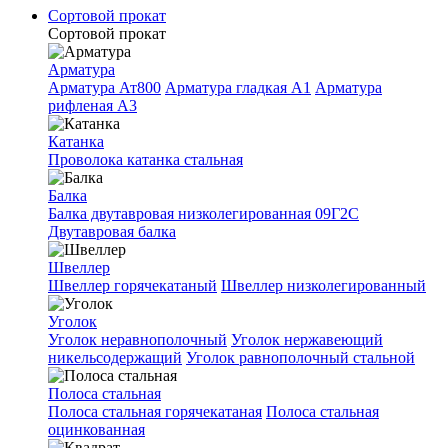
Сортовой прокат
Сортовой прокат
Арматура
Арматура Ат800
Арматура гладкая A1
Арматура
рифленая A3
Катанка
Проволока катанка стальная
Балка
Балка двутавровая низколегированная 09Г2С
Двутавровая балка
Швеллер
Швеллер горячекатаный
Швеллер низколегированный
Уголок
Уголок неравнополочный
Уголок нержавеющий
никельсодержащий
Уголок равнополочный стальной
Полоса стальная
Полоса стальная горячекатаная
Полоса стальная
оцинкованная