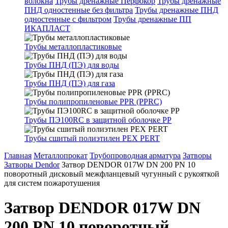
волокна
Трубы дренажные Перфокор
Трубы дренажные
ПНД одностенные без фильтра
Трубы дренажные ПНД
одностенные с фильтром
Трубы дренажные ПП
ИКАПЛАСТ
Трубы металлопластиковые
Трубы ПНД (ПЭ) для воды
Трубы ПНД (ПЭ) для газа
Трубы полипропиленовые PPR (PPRC)
Трубы ПЭ100RC в защитной оболочке PP
Трубы сшитый полиэтилен PEX PERT
Главная
Металлопрокат
Трубопроводная арматура
Затворы
Затворы Dendor
Затвор DENDOR 017W DN 200 PN 10
поворотный дисковый межфланцевый чугунный с рукояткой
для систем пожаротушения
Затвор DENDOR 017W DN
200 PN 10 поворотный