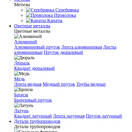
Метизы
Серебрянка
Проволока
Канаты
Цветные металлы
Цветные металлы
Алюминий
Алюминиевый пруток
Лента алюминиевая
Листы
алюминиевые
Пруток дюралевый
Дюраль
Квадрат дюралевый
Медь
Лента медная
Медный пруток
Трубы медные
Бронза
Бронзовый пруток
Латунь
Квадрат латунный
Лента латунная
Пруток латунный
Детали трубопроводов
Детали трубопроводов