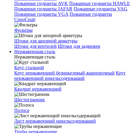
Пожарные гидранты AVK
Пожарные гидранты HAWLE
Пожарные гидранты JAFAR
Пожарные гидранты VAG
Пожарные гидранты VGA
Пожарные гидранты
СпецСнаб
Фильтры
Штоки для запорной арматуры
Штоки для вентилей
Штоки для задвижек
Нержавеющая сталь
Нержавеющая сталь
Круг стальной
Круг нержавеющий безникелевый жаропрочный
Круг
нержавеющий никельсодержащий
Квадрат нержавеющий
Шестигранник
Полоса
Лист нержавеющий никельсодержащий
Трубы нержавеющие