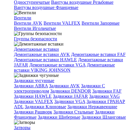
Одноступенчатые
Вантузы воздушные Резьбовые
Вантузы воздушные Фланцевые
Вентили
Вентили AVK
Вентили VALFEX
Вентили Запорные
Вентили Игольчатые
Группы безопасности
Демонтажные вставки
Демонтажные вставки AVK
Демонтажные вставки FAF
Демонтажные вставки HAWLE
Демонтажные вставки
JAFAR
Демонтажные вставки VGA
Демонтажные
вставки VIKING JOHNSON
Задвижки чугунные
Задвижки ABRA
Задвижки AVK
Задвижки C
электроприводом
Задвижки DENDOR
Задвижки FAF
Задвижки HAWLE
Задвижки JAFAR
Задвижки VAG
Задвижки VALFEX
Задвижки VGA
Задвижки ГРАНАР
ADL
Задвижки Клиновые
Задвижки Нержавеющие
Задвижки Рашворк
Задвижки Стальные
Задвижки
Фланцевые
Задвижки Шиберные
Задвижки Шланговые
Затворы