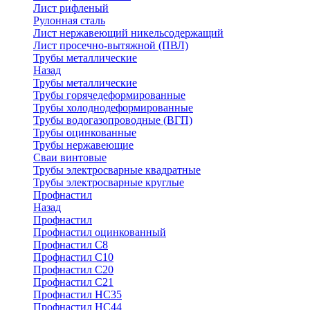
Лист рифленый
Рулонная сталь
Лист нержавеющий никельсодержащий
Лист просечно-вытяжной (ПВЛ)
Трубы металлические
Назад
Трубы металлические
Трубы горячедеформированные
Трубы холоднодеформированные
Трубы водогазопроводные (ВГП)
Трубы оцинкованные
Трубы нержавеющие
Сваи винтовые
Трубы электросварные квадратные
Трубы электросварные круглые
Профнастил
Назад
Профнастил
Профнастил оцинкованный
Профнастил С8
Профнастил С10
Профнастил С20
Профнастил С21
Профнастил НС35
Профнастил НС44