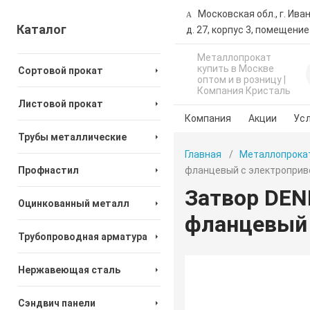
Московская обл., г. Ива
Каталог
д. 27, корпус 3, помещение
Металлопрокат
купить в Москве
Сортовой прокат
оптом и в розницу |
Компания Кристаль
Листовой прокат
Компания
Акции
Усл
Трубы металлические
Главная
Металлопрока
Профнастил
фланцевый с электропри
Затвор DEN
Оцинкованный металл
фланцевый 
Трубопроводная арматура
Нержавеющая сталь
Сэндвич панели