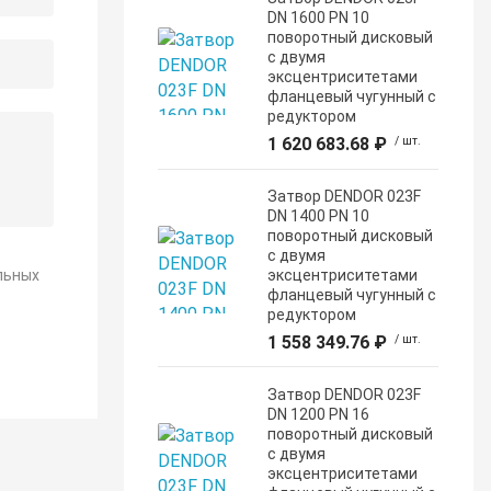
DN 1600 PN 10
поворотный дисковый
c двумя
эксцентриситетами
фланцевый чугунный с
редуктором
1 620 683.68 ₽
/ шт.
Затвор DENDOR 023F
DN 1400 PN 10
поворотный дисковый
c двумя
льных
эксцентриситетами
фланцевый чугунный с
редуктором
1 558 349.76 ₽
/ шт.
Затвор DENDOR 023F
DN 1200 PN 16
поворотный дисковый
c двумя
эксцентриситетами