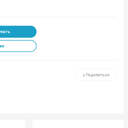
упить
ик
Поделиться