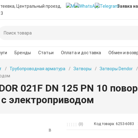
нтеевка, Центральный проезд,
Заявка на
 3
уги
Бренды
Статьи
Оплата и доставка
Обмен и возв
т
Трубопроводная арматура
Затворы
Затворы Dendor
водом
DOR 021F DN 125 PN 10 пово
с электроприводом
Код товара: 6253-6083
(0)