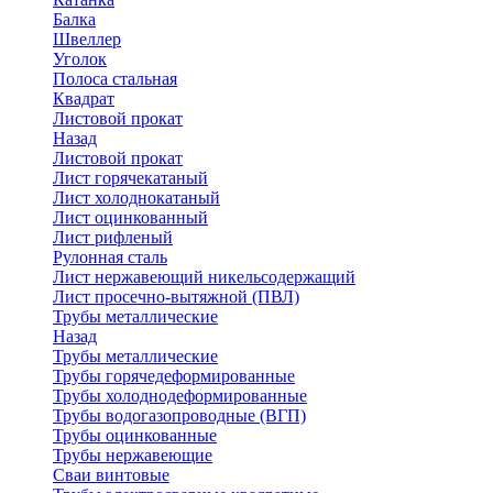
Балка
Швеллер
Уголок
Полоса стальная
Квадрат
Листовой прокат
Назад
Листовой прокат
Лист горячекатаный
Лист холоднокатаный
Лист оцинкованный
Лист рифленый
Рулонная сталь
Лист нержавеющий никельсодержащий
Лист просечно-вытяжной (ПВЛ)
Трубы металлические
Назад
Трубы металлические
Трубы горячедеформированные
Трубы холоднодеформированные
Трубы водогазопроводные (ВГП)
Трубы оцинкованные
Трубы нержавеющие
Сваи винтовые