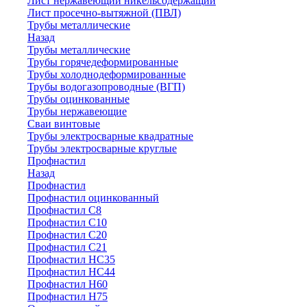
Лист нержавеющий никельсодержащий
Лист просечно-вытяжной (ПВЛ)
Трубы металлические
Назад
Трубы металлические
Трубы горячедеформированные
Трубы холоднодеформированные
Трубы водогазопроводные (ВГП)
Трубы оцинкованные
Трубы нержавеющие
Сваи винтовые
Трубы электросварные квадратные
Трубы электросварные круглые
Профнастил
Назад
Профнастил
Профнастил оцинкованный
Профнастил С8
Профнастил С10
Профнастил С20
Профнастил С21
Профнастил НС35
Профнастил НС44
Профнастил Н60
Профнастил Н75