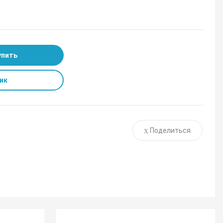
упить
ик
Поделиться