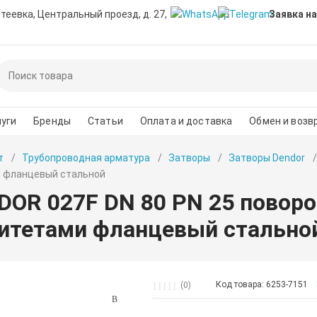
нтеевка, Центральный проезд, д. 27,
Заявка на
уги
Бренды
Статьи
Оплата и доставка
Обмен и возв
т
Трубопроводная арматура
Затворы
Затворы Dendor
 фланцевый стальной
DOR 027F DN 80 PN 25 повор
итетами фланцевый стально
Код товара: 6253-7151
(0)