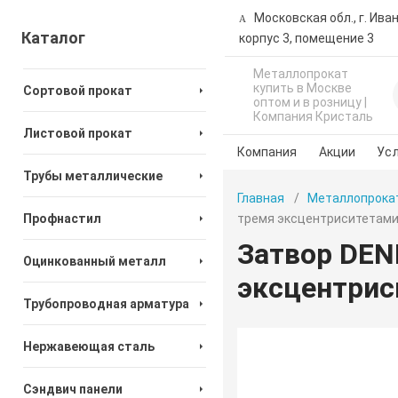
Московская обл., г. Ива
Каталог
корпус 3, помещение 3
Металлопрокат
купить в Москве
Сортовой прокат
оптом и в розницу |
Компания Кристаль
Листовой прокат
Компания
Акции
Усл
Трубы металлические
Главная
Металлопрока
Профнастил
тремя эксцентриситетами
Затвор DEN
Оцинкованный металл
эксцентрис
Трубопроводная арматура
Нержавеющая сталь
Сэндвич панели