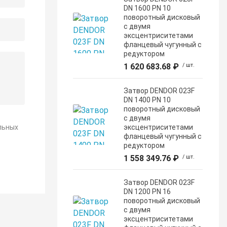
DN 1600 PN 10
поворотный дисковый
c двумя
эксцентриситетами
фланцевый чугунный с
редуктором
1 620 683.68 ₽
/ шт.
Затвор DENDOR 023F
DN 1400 PN 10
поворотный дисковый
c двумя
льных
эксцентриситетами
фланцевый чугунный с
редуктором
1 558 349.76 ₽
/ шт.
Затвор DENDOR 023F
DN 1200 PN 16
поворотный дисковый
c двумя
эксцентриситетами