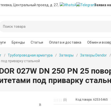
нтеевка, Центральный проезд, д. 27,
Заявка на
уги
Бренды
Статьи
Оплата и доставка
Обмен и возв
т
Трубопроводная арматура
Затворы
Затворы Dendor
 под приварку стальной
DOR 027W DN 250 PN 25 пово
итетами под приварку сталь
Код товара: 6253-5465
(0)