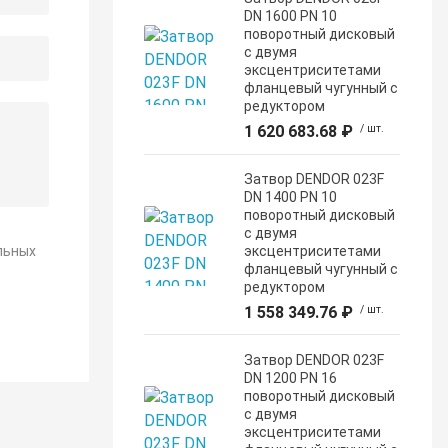
DN 1600 PN 10
поворотный дисковый
c двумя
эксцентриситетами
фланцевый чугунный с
редуктором
1 620 683.68 ₽
/ шт.
Затвор DENDOR 023F
DN 1400 PN 10
поворотный дисковый
c двумя
льных
эксцентриситетами
фланцевый чугунный с
редуктором
1 558 349.76 ₽
/ шт.
Затвор DENDOR 023F
DN 1200 PN 16
поворотный дисковый
c двумя
эксцентриситетами