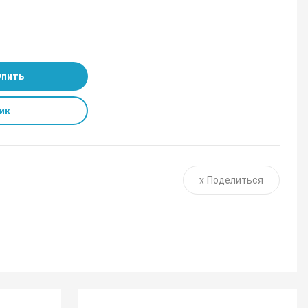
упить
ик
Поделиться