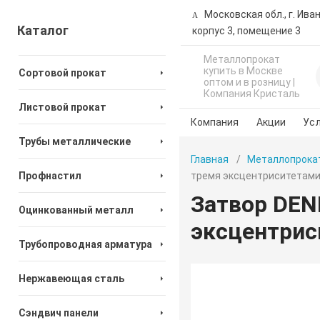
Московская обл., г. Ива
Каталог
корпус 3, помещение 3
Металлопрокат
купить в Москве
Сортовой прокат
оптом и в розницу |
Компания Кристаль
Листовой прокат
Компания
Акции
Усл
Трубы металлические
Главная
Металлопрока
Профнастил
тремя эксцентриситетами
Затвор DEN
Оцинкованный металл
эксцентрис
Трубопроводная арматура
Нержавеющая сталь
Сэндвич панели