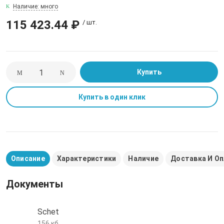
никельсодерж
Наличие: много
дная арматура
115 423.44 ₽
Полоса стальн
Лист нержаве
Сваи винтовые
Профнастил НС
Трубы оцинков
Затворы
Трубы полипро
/ шт.
никельсодерж
Трубы нержав
(PPRC)
ая сталь
Квадрат
Трубы электро
Профнастил НС
Клапаны
Лист просечно
квадратные
Трубы ПЭ100RC
Купить
оболочке PP
нели
Профнастил Н6
Краны шаровы
Трубы электро
Купить в один клик
Трубы сшитый 
Профнастил Н7
Пожарные гид
PERT
Фильтры
Описание
Характеристики
Наличие
Доставка И О
еталлы
Штоки для зап
Документы
бопроводов
Schet
156 кб