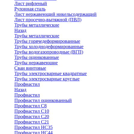
Лист рифленый
Рулонная сталь
Лист нержавеющий никельсодержащий
Лист просечно-вытяжной (ПВЛ)
Трубы металлические
Назад
Трубы металлические
Трубы горячедеформированные
Трубы холоднодеформированные
Трубы водогазопроводные (ВГП)
Трубы оцинкованные
Трубы нержавеющие
Сваи винтовые
Трубы электросварные квадратные
Трубы электросварные круглые
Профнастил
Назад
Профнастил
Профнастил оцинкованный
Профнастил С8
Профнастил С10
Профнастил С20
Профнастил С21
Профнастил НС35
Профнастил НС44