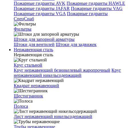
Пожарные гидранты AVK
Пожарные гидранты HAWLE
Пожарные гидранты JAFAR
Пожарные гидранты VAG
Пожарные гидранты VGA
Пожарные гидранты
СпецСнаб
Фильтры
Штоки для запорной арматуры
Штоки для вентилей
Штоки для задвижек
Нержавеющая сталь
Нержавеющая сталь
Круг стальной
Круг нержавеющий безникелевый жаропрочный
Круг
нержавеющий никельсодержащий
Квадрат нержавеющий
Шестигранник
Полоса
Лист нержавеющий никельсодержащий
Трубы нержавеющие