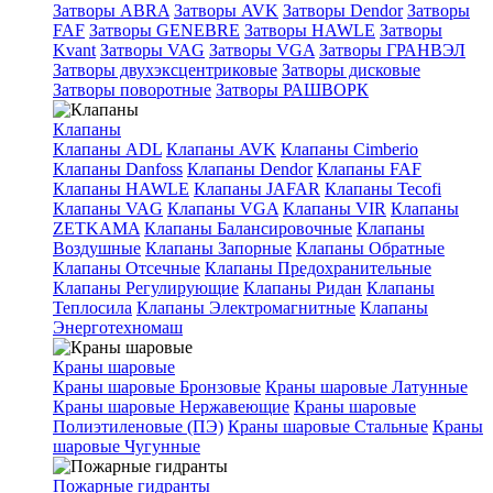
Затворы ABRA
Затворы AVK
Затворы Dendor
Затворы
FAF
Затворы GENEBRE
Затворы HAWLE
Затворы
Kvant
Затворы VAG
Затворы VGA
Затворы ГРАНВЭЛ
Затворы двухэксцентриковые
Затворы дисковые
Затворы поворотные
Затворы РАШВОРК
Клапаны
Клапаны ADL
Клапаны AVK
Клапаны Cimberio
Клапаны Danfoss
Клапаны Dendor
Клапаны FAF
Клапаны HAWLE
Клапаны JAFAR
Клапаны Tecofi
Клапаны VAG
Клапаны VGA
Клапаны VIR
Клапаны
ZETKAMA
Клапаны Балансировочные
Клапаны
Воздушные
Клапаны Запорные
Клапаны Обратные
Клапаны Отсечные
Клапаны Предохранительные
Клапаны Регулирующие
Клапаны Ридан
Клапаны
Теплосила
Клапаны Электромагнитные
Клапаны
Энерготехномаш
Краны шаровые
Краны шаровые Бронзовые
Краны шаровые Латунные
Краны шаровые Нержавеющие
Краны шаровые
Полиэтиленовые (ПЭ)
Краны шаровые Стальные
Краны
шаровые Чугунные
Пожарные гидранты