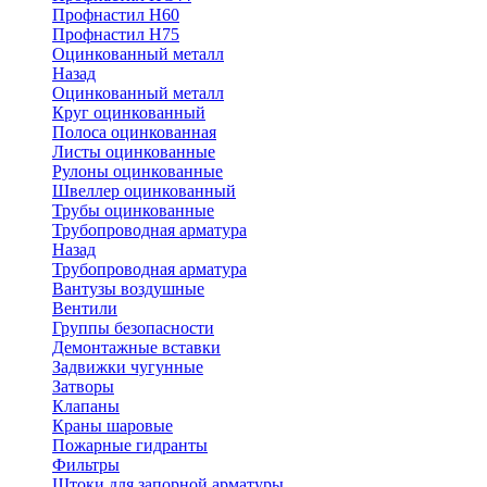
Профнастил Н60
Профнастил Н75
Оцинкованный металл
Назад
Оцинкованный металл
Круг оцинкованный
Полоса оцинкованная
Листы оцинкованные
Рулоны оцинкованные
Швеллер оцинкованный
Трубы оцинкованные
Трубопроводная арматура
Назад
Трубопроводная арматура
Вантузы воздушные
Вентили
Группы безопасности
Демонтажные вставки
Задвижки чугунные
Затворы
Клапаны
Краны шаровые
Пожарные гидранты
Фильтры
Штоки для запорной арматуры