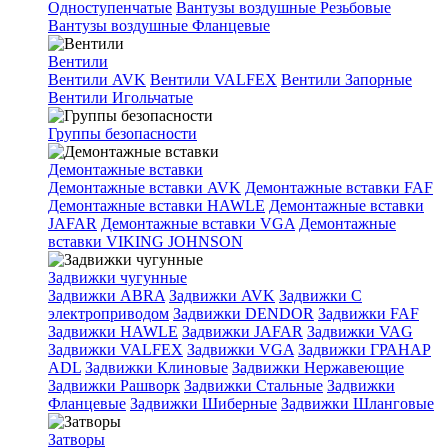
Одноступенчатые
Вантузы воздушные Резьбовые
Вантузы воздушные Фланцевые
Вентили
Вентили AVK
Вентили VALFEX
Вентили Запорные
Вентили Игольчатые
Группы безопасности
Демонтажные вставки
Демонтажные вставки AVK
Демонтажные вставки FAF
Демонтажные вставки HAWLE
Демонтажные вставки
JAFAR
Демонтажные вставки VGA
Демонтажные
вставки VIKING JOHNSON
Задвижки чугунные
Задвижки ABRA
Задвижки AVK
Задвижки C
электроприводом
Задвижки DENDOR
Задвижки FAF
Задвижки HAWLE
Задвижки JAFAR
Задвижки VAG
Задвижки VALFEX
Задвижки VGA
Задвижки ГРАНАР
ADL
Задвижки Клиновые
Задвижки Нержавеющие
Задвижки Рашворк
Задвижки Стальные
Задвижки
Фланцевые
Задвижки Шиберные
Задвижки Шланговые
Затворы