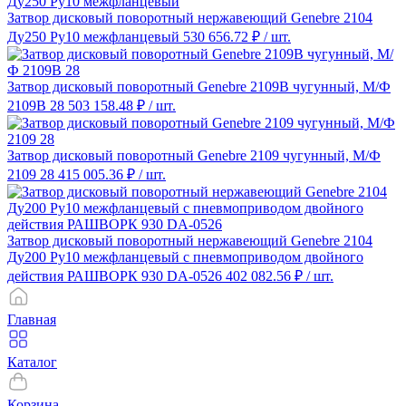
Затвор дисковый поворотный нержавеющий Genebre 2104
Ду250 Ру10 межфланцевый
530 656.72 ₽
/ шт.
Затвор дисковый поворотный Genebre 2109B чугунный, М/Ф
2109B 28
503 158.48 ₽
/ шт.
Затвор дисковый поворотный Genebre 2109 чугунный, М/Ф
2109 28
415 005.36 ₽
/ шт.
Затвор дисковый поворотный нержавеющий Genebre 2104
Ду200 Ру10 межфланцевый с пневмоприводом двойного
действия РАШВОРК 930 DA-0526
402 082.56 ₽
/ шт.
Главная
Каталог
Корзина