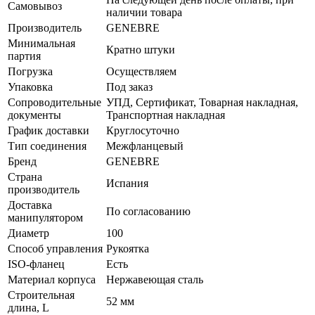
Самовывоз
наличии товара
Производитель
GENEBRE
Минимальная
Кратно штуки
партия
Погрузка
Осуществляем
Упаковка
Под заказ
Сопроводительные
УПД, Сертификат, Товарная накладная,
документы
Транспортная накладная
График доставки
Круглосуточно
Тип соединения
Межфланцевый
Бренд
GENEBRE
Страна
Испания
производитель
Доставка
По согласованию
манипулятором
Диаметр
100
Способ управления
Рукоятка
ISO-фланец
Есть
Материал корпуса
Нержавеющая сталь
Строительная
52 мм
длина, L