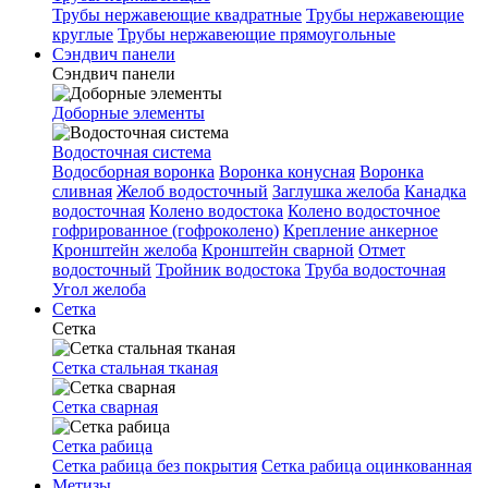
Трубы нержавеющие квадратные
Трубы нержавеющие
круглые
Трубы нержавеющие прямоугольные
Сэндвич панели
Сэндвич панели
Доборные элементы
Водосточная система
Водосборная воронка
Воронка конусная
Воронка
сливная
Желоб водосточный
Заглушка желоба
Канадка
водосточная
Колено водостока
Колено водосточное
гофрированное (гофроколено)
Крепление анкерное
Кронштейн желоба
Кронштейн сварной
Отмет
водосточный
Тройник водостока
Труба водосточная
Угол желоба
Сетка
Сетка
Сетка стальная тканая
Сетка сварная
Сетка рабица
Сетка рабица без покрытия
Сетка рабица оцинкованная
Метизы