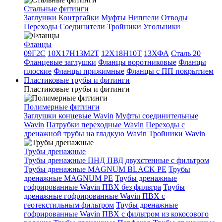
Стальные фитинги
Заглушки
Контргайки
Муфты
Ниппели
Отводы
Переходы
Соединители
Тройники
Угольники
Фланцы
09Г2С
10Х17Н13М2Т
12Х18Н10Т
13ХФА
Сталь 20
Фланцевые заглушки
Фланцы воротниковые
Фланцы
плоские
Фланцы прижимные
Фланцы с ПП покрытием
Пластиковые трубы и фитинги
Пластиковые трубы и фитинги
Полимерные фитинги
Заглушки концевые Wavin
Муфты соединительные
Wavin
Патрубки переходные Wavin
Переходы с
дренажной трубы на гладкую Wavin
Тройники Wavin
Трубы дренажные
Трубы дренажные ПНД ПВД двухстенные с фильтром
Трубы дренажные MAGNUM BLACK PE
Трубы
дренажные MAGNUM PE
Трубы дренажные
гофрированные Wavin ПВХ без фильтра
Трубы
дренажные гофрированные Wavin ПВХ с
геотекстильным фильтром
Трубы дренажные
гофрированные Wavin ПВХ с фильтром из кокосового