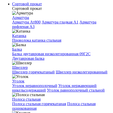
Сортовой прокат
Сортовой прокат
Арматура
Арматура Ат800
Арматура гладкая A1
Арматура
рифленая A3
Катанка
Проволока катанка стальная
Балка
Балка двутавровая низколегированная 09Г2С
Двутавровая балка
Швеллер
Швеллер горячекатаный
Швеллер низколегированный
Уголок
Уголок неравнополочный
Уголок нержавеющий
никельсодержащий
Уголок равнополочный стальной
Полоса стальная
Полоса стальная горячекатаная
Полоса стальная
оцинкованная