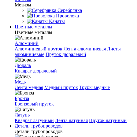
Метизы
Серебрянка
Проволока
Канаты
Цветные металлы
Цветные металлы
Алюминий
Алюминиевый пруток
Лента алюминиевая
Листы
алюминиевые
Пруток дюралевый
Дюраль
Квадрат дюралевый
Медь
Лента медная
Медный пруток
Трубы медные
Бронза
Бронзовый пруток
Латунь
Квадрат латунный
Лента латунная
Пруток латунный
Детали трубопроводов
Детали трубопроводов