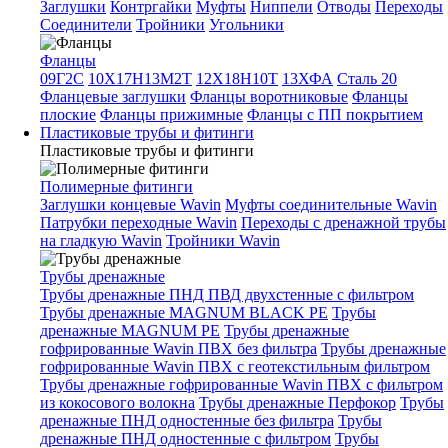
Заглушки
Контргайки
Муфты
Ниппели
Отводы
Переходы
Соединители
Тройники
Угольники
Фланцы
09Г2С
10Х17Н13М2Т
12Х18Н10Т
13ХФА
Сталь 20
Фланцевые заглушки
Фланцы воротниковые
Фланцы
плоские
Фланцы прижимные
Фланцы с ПП покрытием
Пластиковые трубы и фитинги
Пластиковые трубы и фитинги
Полимерные фитинги
Заглушки концевые Wavin
Муфты соединительные Wavin
Патрубки переходные Wavin
Переходы с дренажной трубы
на гладкую Wavin
Тройники Wavin
Трубы дренажные
Трубы дренажные ПНД ПВД двухстенные с фильтром
Трубы дренажные MAGNUM BLACK PE
Трубы
дренажные MAGNUM PE
Трубы дренажные
гофрированные Wavin ПВХ без фильтра
Трубы дренажные
гофрированные Wavin ПВХ с геотекстильным фильтром
Трубы дренажные гофрированные Wavin ПВХ с фильтром
из кокосового волокна
Трубы дренажные Перфокор
Трубы
дренажные ПНД одностенные без фильтра
Трубы
дренажные ПНД одностенные с фильтром
Трубы