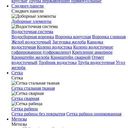
круглые
Трубы нержавеющие прямоугольные
Сэндвич панели
Сэндвич панели
Доборные элементы
Водосточная система
Водосборная воронка
Воронка конусная
Воронка сливная
Желоб водосточный
Заглушка желоба
Канадка
водосточная
Колено водостока
Колено водосточное
гофрированное (гофроколено)
Крепление анкерное
Кронштейн желоба
Кронштейн сварной
Отмет
водосточный
Тройник водостока
Труба водосточная
Угол
желоба
Сетка
Сетка
Сетка стальная тканая
Сетка сварная
Сетка рабица
Сетка рабица без покрытия
Сетка рабица оцинкованная
Метизы
Метизы