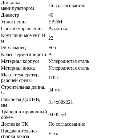
Доставка
По согласованию
манипулятором
Диаметр
40
Уплотнение
EPDM
Способ управления
Рукоятка
Крутящий момент, H-
22
м
ISO-фланец
F05
Класс герметичности
А
Материал корпуса
Углеродистая сталь
Материал диска
Углеродистая сталь
Макс. температура
110°С
рабочей среды
Строительная длина,
34 мм
L
Габариты ДхШхВ,
314х68х221
мм
Транспортировочный
0.005 м3
объём
Доставка ТК
По согласованию
Предварительная
Есть
сборка заказа