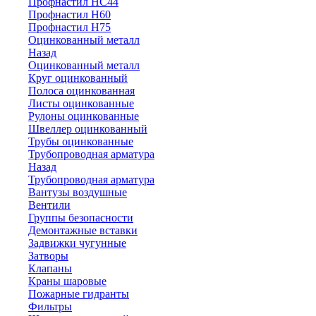
Профнастил НС44
Профнастил Н60
Профнастил Н75
Оцинкованный металл
Назад
Оцинкованный металл
Круг оцинкованный
Полоса оцинкованная
Листы оцинкованные
Рулоны оцинкованные
Швеллер оцинкованный
Трубы оцинкованные
Трубопроводная арматура
Назад
Трубопроводная арматура
Вантузы воздушные
Вентили
Группы безопасности
Демонтажные вставки
Задвижки чугунные
Затворы
Клапаны
Краны шаровые
Пожарные гидранты
Фильтры