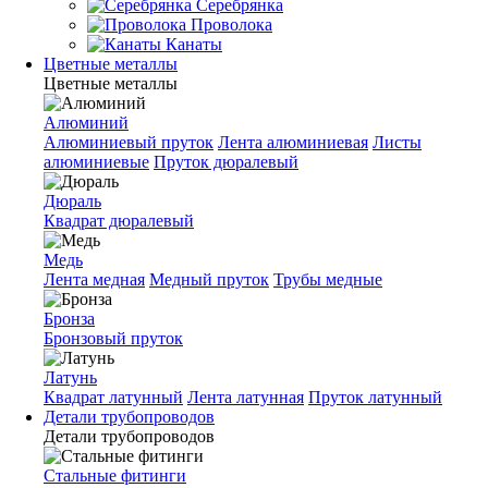
Серебрянка
Проволока
Канаты
Цветные металлы
Цветные металлы
Алюминий
Алюминиевый пруток
Лента алюминиевая
Листы
алюминиевые
Пруток дюралевый
Дюраль
Квадрат дюралевый
Медь
Лента медная
Медный пруток
Трубы медные
Бронза
Бронзовый пруток
Латунь
Квадрат латунный
Лента латунная
Пруток латунный
Детали трубопроводов
Детали трубопроводов
Стальные фитинги