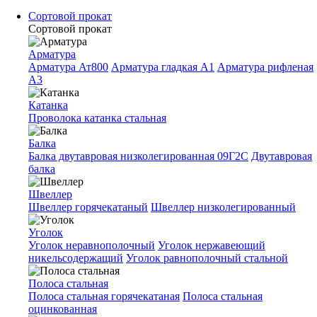
Сортовой прокат
Сортовой прокат
Арматура
Арматура Ат800
Арматура гладкая A1
Арматура рифленая
A3
Катанка
Проволока катанка стальная
Балка
Балка двутавровая низколегированная 09Г2С
Двутавровая
балка
Швеллер
Швеллер горячекатаный
Швеллер низколегированный
Уголок
Уголок неравнополочный
Уголок нержавеющий
никельсодержащий
Уголок равнополочный стальной
Полоса стальная
Полоса стальная горячекатаная
Полоса стальная
оцинкованная