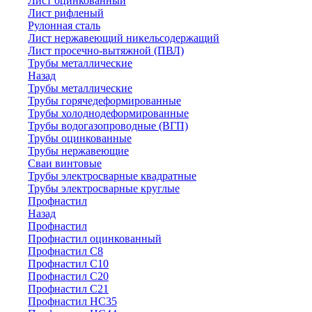
Лист оцинкованный
Лист рифленый
Рулонная сталь
Лист нержавеющий никельсодержащий
Лист просечно-вытяжной (ПВЛ)
Трубы металлические
Назад
Трубы металлические
Трубы горячедеформированные
Трубы холоднодеформированные
Трубы водогазопроводные (ВГП)
Трубы оцинкованные
Трубы нержавеющие
Сваи винтовые
Трубы электросварные квадратные
Трубы электросварные круглые
Профнастил
Назад
Профнастил
Профнастил оцинкованный
Профнастил С8
Профнастил С10
Профнастил С20
Профнастил С21
Профнастил НС35