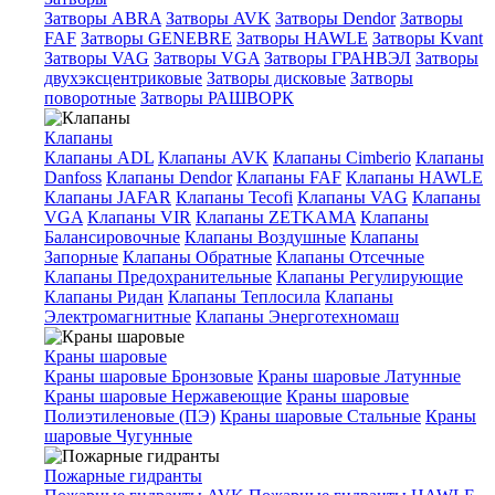
Затворы ABRA
Затворы AVK
Затворы Dendor
Затворы
FAF
Затворы GENEBRE
Затворы HAWLE
Затворы Kvant
Затворы VAG
Затворы VGA
Затворы ГРАНВЭЛ
Затворы
двухэксцентриковые
Затворы дисковые
Затворы
поворотные
Затворы РАШВОРК
Клапаны
Клапаны ADL
Клапаны AVK
Клапаны Cimberio
Клапаны
Danfoss
Клапаны Dendor
Клапаны FAF
Клапаны HAWLE
Клапаны JAFAR
Клапаны Tecofi
Клапаны VAG
Клапаны
VGA
Клапаны VIR
Клапаны ZETKAMA
Клапаны
Балансировочные
Клапаны Воздушные
Клапаны
Запорные
Клапаны Обратные
Клапаны Отсечные
Клапаны Предохранительные
Клапаны Регулирующие
Клапаны Ридан
Клапаны Теплосила
Клапаны
Электромагнитные
Клапаны Энерготехномаш
Краны шаровые
Краны шаровые Бронзовые
Краны шаровые Латунные
Краны шаровые Нержавеющие
Краны шаровые
Полиэтиленовые (ПЭ)
Краны шаровые Стальные
Краны
шаровые Чугунные
Пожарные гидранты