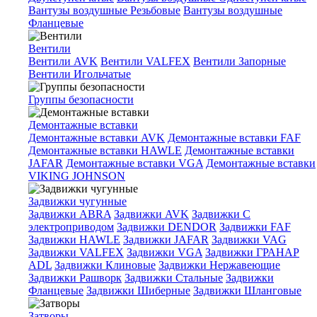
Вантузы воздушные Резьбовые
Вантузы воздушные
Фланцевые
Вентили
Вентили AVK
Вентили VALFEX
Вентили Запорные
Вентили Игольчатые
Группы безопасности
Демонтажные вставки
Демонтажные вставки AVK
Демонтажные вставки FAF
Демонтажные вставки HAWLE
Демонтажные вставки
JAFAR
Демонтажные вставки VGA
Демонтажные вставки
VIKING JOHNSON
Задвижки чугунные
Задвижки ABRA
Задвижки AVK
Задвижки C
электроприводом
Задвижки DENDOR
Задвижки FAF
Задвижки HAWLE
Задвижки JAFAR
Задвижки VAG
Задвижки VALFEX
Задвижки VGA
Задвижки ГРАНАР
ADL
Задвижки Клиновые
Задвижки Нержавеющие
Задвижки Рашворк
Задвижки Стальные
Задвижки
Фланцевые
Задвижки Шиберные
Задвижки Шланговые
Затворы