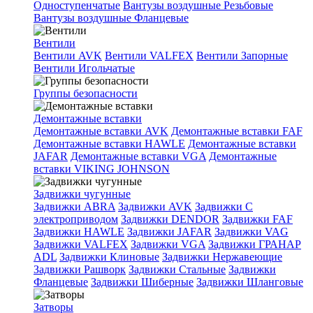
Одноступенчатые
Вантузы воздушные Резьбовые
Вантузы воздушные Фланцевые
Вентили
Вентили AVK
Вентили VALFEX
Вентили Запорные
Вентили Игольчатые
Группы безопасности
Демонтажные вставки
Демонтажные вставки AVK
Демонтажные вставки FAF
Демонтажные вставки HAWLE
Демонтажные вставки
JAFAR
Демонтажные вставки VGA
Демонтажные
вставки VIKING JOHNSON
Задвижки чугунные
Задвижки ABRA
Задвижки AVK
Задвижки C
электроприводом
Задвижки DENDOR
Задвижки FAF
Задвижки HAWLE
Задвижки JAFAR
Задвижки VAG
Задвижки VALFEX
Задвижки VGA
Задвижки ГРАНАР
ADL
Задвижки Клиновые
Задвижки Нержавеющие
Задвижки Рашворк
Задвижки Стальные
Задвижки
Фланцевые
Задвижки Шиберные
Задвижки Шланговые
Затворы