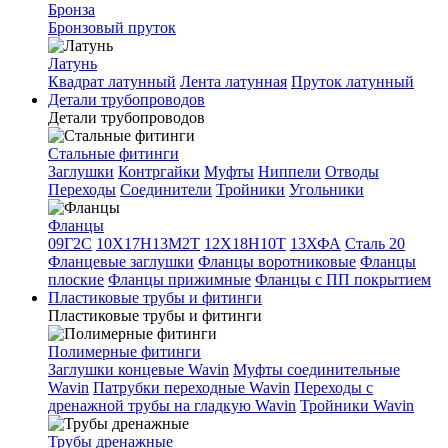
Бронза
Бронзовый пруток
Латунь
Квадрат латунный
Лента латунная
Пруток латунный
Детали трубопроводов
Детали трубопроводов
Стальные фитинги
Заглушки
Контргайки
Муфты
Ниппели
Отводы
Переходы
Соединители
Тройники
Угольники
Фланцы
09Г2С
10Х17Н13М2Т
12Х18Н10Т
13ХФА
Сталь 20
Фланцевые заглушки
Фланцы воротниковые
Фланцы
плоские
Фланцы прижимные
Фланцы с ПП покрытием
Пластиковые трубы и фитинги
Пластиковые трубы и фитинги
Полимерные фитинги
Заглушки концевые Wavin
Муфты соединительные
Wavin
Патрубки переходные Wavin
Переходы с
дренажной трубы на гладкую Wavin
Тройники Wavin
Трубы дренажные