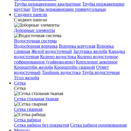
Трубы нержавеющие квадратные
Трубы нержавеющие
круглые
Трубы нержавеющие прямоугольные
Сэндвич панели
Сэндвич панели
Доборные элементы
Водосточная система
Водосборная воронка
Воронка конусная
Воронка
сливная
Желоб водосточный
Заглушка желоба
Канадка
водосточная
Колено водостока
Колено водосточное
гофрированное (гофроколено)
Крепление анкерное
Кронштейн желоба
Кронштейн сварной
Отмет
водосточный
Тройник водостока
Труба водосточная
Угол желоба
Сетка
Сетка
Сетка стальная тканая
Сетка сварная
Сетка рабица
Сетка рабица без покрытия
Сетка рабица оцинкованная
Метизы