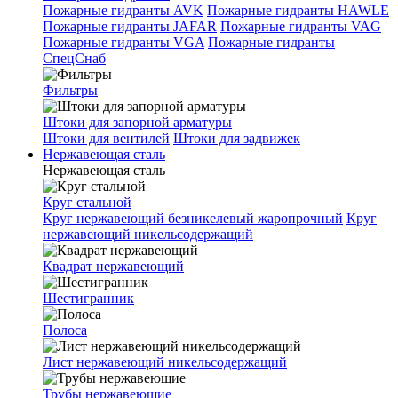
Пожарные гидранты AVK
Пожарные гидранты HAWLE
Пожарные гидранты JAFAR
Пожарные гидранты VAG
Пожарные гидранты VGA
Пожарные гидранты
СпецСнаб
Фильтры
Штоки для запорной арматуры
Штоки для вентилей
Штоки для задвижек
Нержавеющая сталь
Нержавеющая сталь
Круг стальной
Круг нержавеющий безникелевый жаропрочный
Круг
нержавеющий никельсодержащий
Квадрат нержавеющий
Шестигранник
Полоса
Лист нержавеющий никельсодержащий
Трубы нержавеющие