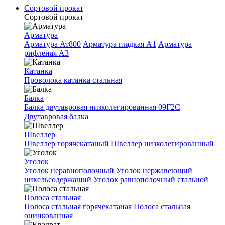
Сортовой прокат
Сортовой прокат
Арматура
Арматура Ат800
Арматура гладкая A1
Арматура
рифленая A3
Катанка
Проволока катанка стальная
Балка
Балка двутавровая низколегированная 09Г2С
Двутавровая балка
Швеллер
Швеллер горячекатаный
Швеллер низколегированный
Уголок
Уголок неравнополочный
Уголок нержавеющий
никельсодержащий
Уголок равнополочный стальной
Полоса стальная
Полоса стальная горячекатаная
Полоса стальная
оцинкованная