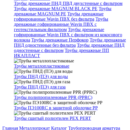
Трубы дренажные ПНД ПВД двухстенные с фильтром
Трубы дренажные MAGNUM BLACK PE
Трубы
дренажные MAGNUM PE
Трубы дренажные
гофрированные Wavin ПВХ без фильтра
Трубы
дренажные гофрированные Wavin ПВХ с
геотекстильным фильтром
Трубы дренажные
гофрированные Wavin ПВХ с фильтром из кокосового
волокна
Трубы дренажные Перфокор
Трубы дренажные
ПНД одностенные без фильтра
Трубы дренажные ПНД
одностенные с фильтром
Трубы дренажные ПП
ИКАПЛАСТ
Трубы металлопластиковые
Трубы ПНД (ПЭ) для воды
Трубы ПНД (ПЭ) для газа
Трубы полипропиленовые PPR (PPRC)
Трубы ПЭ100RC в защитной оболочке PP
Трубы сшитый полиэтилен PEX PERT
Главная
Металлопрокат
Каталог
Трубопроводная арматура