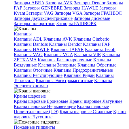
Затворы ABRA
Затворы AVK
Затворы Dendor
Затворы
FAF
Затворы GENEBRE
Затворы HAWLE
Затворы
Kvant
Затворы VAG
Затворы VGA
Затворы ГРАНВЭЛ
Затворы двухэксцентриковые
Затворы дисковые
Затворы поворотные
Затворы РАШВОРК
Клапаны
Клапаны ADL
Клапаны AVK
Клапаны Cimberio
Клапаны Danfoss
Клапаны Dendor
Клапаны FAF
Клапаны HAWLE
Клапаны JAFAR
Клапаны Tecofi
Клапаны VAG
Клапаны VGA
Клапаны VIR
Клапаны
ZETKAMA
Клапаны Балансировочные
Клапаны
Воздушные
Клапаны Запорные
Клапаны Обратные
Клапаны Отсечные
Клапаны Предохранительные
Клапаны Регулирующие
Клапаны Ридан
Клапаны
Теплосила
Клапаны Электромагнитные
Клапаны
Энерготехномаш
Краны шаровые
Краны шаровые Бронзовые
Краны шаровые Латунные
Краны шаровые Нержавеющие
Краны шаровые
Полиэтиленовые (ПЭ)
Краны шаровые Стальные
Краны
шаровые Чугунные
Пожарные гидранты