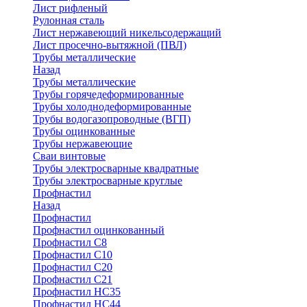
Лист рифленый
Рулонная сталь
Лист нержавеющий никельсодержащий
Лист просечно-вытяжной (ПВЛ)
Трубы металлические
Назад
Трубы металлические
Трубы горячедеформированные
Трубы холоднодеформированные
Трубы водогазопроводные (ВГП)
Трубы оцинкованные
Трубы нержавеющие
Сваи винтовые
Трубы электросварные квадратные
Трубы электросварные круглые
Профнастил
Назад
Профнастил
Профнастил оцинкованный
Профнастил С8
Профнастил С10
Профнастил С20
Профнастил С21
Профнастил НС35
Профнастил НС44