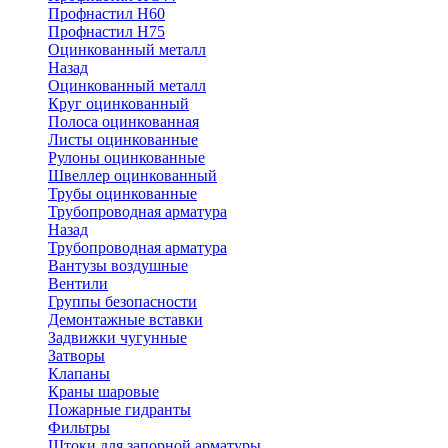
Профнастил Н60
Профнастил Н75
Оцинкованный металл
Назад
Оцинкованный металл
Круг оцинкованный
Полоса оцинкованная
Листы оцинкованные
Рулоны оцинкованные
Швеллер оцинкованный
Трубы оцинкованные
Трубопроводная арматура
Назад
Трубопроводная арматура
Вантузы воздушные
Вентили
Группы безопасности
Демонтажные вставки
Задвижки чугунные
Затворы
Клапаны
Краны шаровые
Пожарные гидранты
Фильтры
Штоки для запорной арматуры