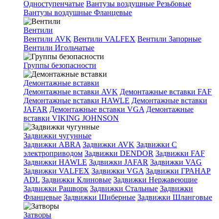
Одноступенчатые
Вантузы воздушные Резьбовые
Вантузы воздушные Фланцевые
Вентили
Вентили AVK
Вентили VALFEX
Вентили Запорные
Вентили Игольчатые
Группы безопасности
Демонтажные вставки
Демонтажные вставки AVK
Демонтажные вставки FAF
Демонтажные вставки HAWLE
Демонтажные вставки
JAFAR
Демонтажные вставки VGA
Демонтажные
вставки VIKING JOHNSON
Задвижки чугунные
Задвижки ABRA
Задвижки AVK
Задвижки C
электроприводом
Задвижки DENDOR
Задвижки FAF
Задвижки HAWLE
Задвижки JAFAR
Задвижки VAG
Задвижки VALFEX
Задвижки VGA
Задвижки ГРАНАР
ADL
Задвижки Клиновые
Задвижки Нержавеющие
Задвижки Рашворк
Задвижки Стальные
Задвижки
Фланцевые
Задвижки Шиберные
Задвижки Шланговые
Затворы