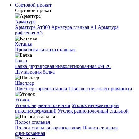
Сортовой прокат
Сортовой прокат
Арматура
Арматура Ат800
Арматура гладкая A1
Арматура
рифленая A3
Катанка
Проволока катанка стальная
Балка
Балка двутавровая низколегированная 09Г2С
Двутавровая балка
Швеллер
Швеллер горячекатаный
Швеллер низколегированный
Уголок
Уголок неравнополочный
Уголок нержавеющий
никельсодержащий
Уголок равнополочный стальной
Полоса стальная
Полоса стальная горячекатаная
Полоса стальная
оцинкованная