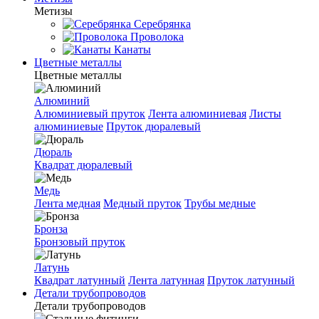
Метизы
Серебрянка
Проволока
Канаты
Цветные металлы
Цветные металлы
Алюминий
Алюминиевый пруток
Лента алюминиевая
Листы
алюминиевые
Пруток дюралевый
Дюраль
Квадрат дюралевый
Медь
Лента медная
Медный пруток
Трубы медные
Бронза
Бронзовый пруток
Латунь
Квадрат латунный
Лента латунная
Пруток латунный
Детали трубопроводов
Детали трубопроводов