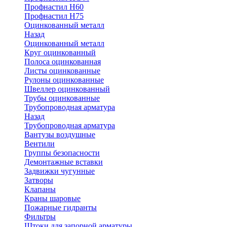
Профнастил Н60
Профнастил Н75
Оцинкованный металл
Назад
Оцинкованный металл
Круг оцинкованный
Полоса оцинкованная
Листы оцинкованные
Рулоны оцинкованные
Швеллер оцинкованный
Трубы оцинкованные
Трубопроводная арматура
Назад
Трубопроводная арматура
Вантузы воздушные
Вентили
Группы безопасности
Демонтажные вставки
Задвижки чугунные
Затворы
Клапаны
Краны шаровые
Пожарные гидранты
Фильтры
Штоки для запорной арматуры