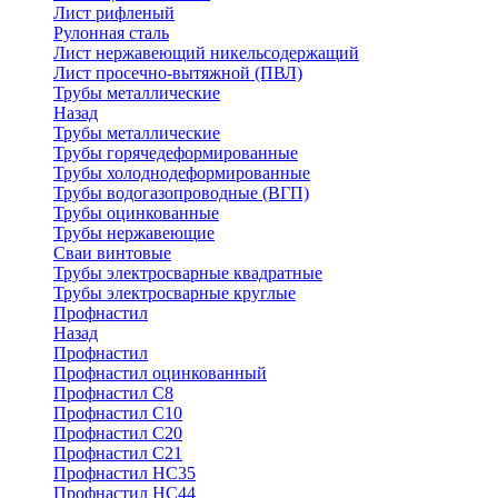
Лист рифленый
Рулонная сталь
Лист нержавеющий никельсодержащий
Лист просечно-вытяжной (ПВЛ)
Трубы металлические
Назад
Трубы металлические
Трубы горячедеформированные
Трубы холоднодеформированные
Трубы водогазопроводные (ВГП)
Трубы оцинкованные
Трубы нержавеющие
Сваи винтовые
Трубы электросварные квадратные
Трубы электросварные круглые
Профнастил
Назад
Профнастил
Профнастил оцинкованный
Профнастил С8
Профнастил С10
Профнастил С20
Профнастил С21
Профнастил НС35
Профнастил НС44