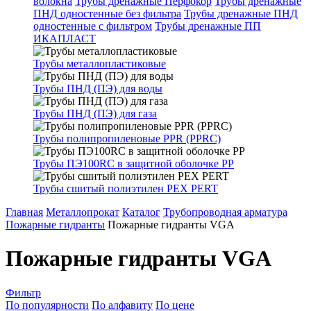
волокна
Трубы дренажные Перфокор
Трубы дренажные
ПНД одностенные без фильтра
Трубы дренажные ПНД
одностенные с фильтром
Трубы дренажные ПП
ИКАПЛАСТ
Трубы металлопластиковые
Трубы ПНД (ПЭ) для воды
Трубы ПНД (ПЭ) для газа
Трубы полипропиленовые PPR (PPRC)
Трубы ПЭ100RC в защитной оболочке PP
Трубы сшитый полиэтилен PEX PERT
Главная
Металлопрокат
Каталог
Трубопроводная арматура
Пожарные гидранты
Пожарные гидранты VGA
Пожарные гидранты VGA
Фильтр
По популярности
По алфавиту
По цене