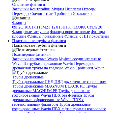
Стальные фитинги
Заглушки
Контргайки
Муфты
Ниппели
Отводы
Переходы
Соединители
Тройники
Угольники
Фланцы
09Г2С
10Х17Н13М2Т
12Х18Н10Т
13ХФА
Сталь 20
Фланцевые заглушки
Фланцы воротниковые
Фланцы
плоские
Фланцы прижимные
Фланцы с ПП покрытием
Пластиковые трубы и фитинги
Пластиковые трубы и фитинги
Полимерные фитинги
Заглушки концевые Wavin
Муфты соединительные
Wavin
Патрубки переходные Wavin
Переходы с
дренажной трубы на гладкую Wavin
Тройники Wavin
Трубы дренажные
Трубы дренажные ПНД ПВД двухстенные с фильтром
Трубы дренажные MAGNUM BLACK PE
Трубы
дренажные MAGNUM PE
Трубы дренажные
гофрированные Wavin ПВХ без фильтра
Трубы
дренажные гофрированные Wavin ПВХ с
геотекстильным фильтром
Трубы дренажные
гофрированные Wavin ПВХ с фильтром из кокосового