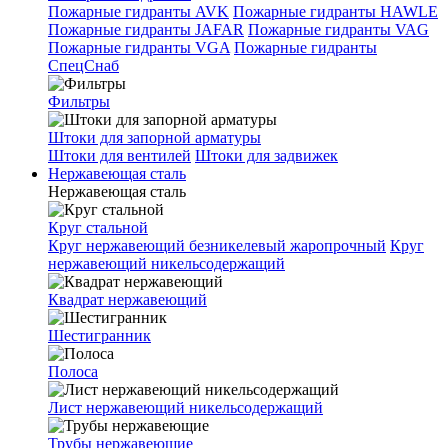
Пожарные гидранты AVK
Пожарные гидранты HAWLE
Пожарные гидранты JAFAR
Пожарные гидранты VAG
Пожарные гидранты VGA
Пожарные гидранты
СпецСнаб
Фильтры
Штоки для запорной арматуры
Штоки для вентилей
Штоки для задвижек
Нержавеющая сталь
Нержавеющая сталь
Круг стальной
Круг нержавеющий безникелевый жаропрочный
Круг
нержавеющий никельсодержащий
Квадрат нержавеющий
Шестигранник
Полоса
Лист нержавеющий никельсодержащий
Трубы нержавеющие