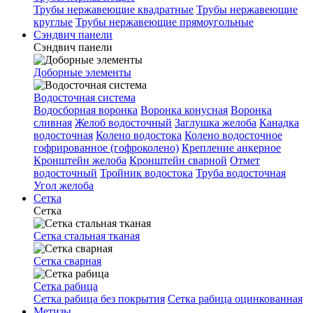
Трубы нержавеющие квадратные
Трубы нержавеющие
круглые
Трубы нержавеющие прямоугольные
Сэндвич панели
Сэндвич панели
Доборные элементы
Водосточная система
Водосборная воронка
Воронка конусная
Воронка
сливная
Желоб водосточный
Заглушка желоба
Канадка
водосточная
Колено водостока
Колено водосточное
гофрированное (гофроколено)
Крепление анкерное
Кронштейн желоба
Кронштейн сварной
Отмет
водосточный
Тройник водостока
Труба водосточная
Угол желоба
Сетка
Сетка
Сетка стальная тканая
Сетка сварная
Сетка рабица
Сетка рабица без покрытия
Сетка рабица оцинкованная
Метизы