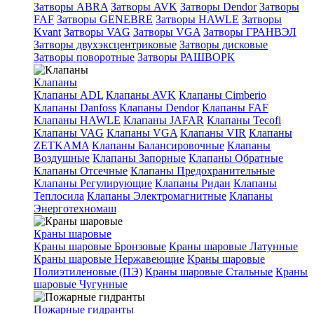
Затворы ABRA
Затворы AVK
Затворы Dendor
Затворы
FAF
Затворы GENEBRE
Затворы HAWLE
Затворы
Kvant
Затворы VAG
Затворы VGA
Затворы ГРАНВЭЛ
Затворы двухэксцентриковые
Затворы дисковые
Затворы поворотные
Затворы РАШВОРК
Клапаны
Клапаны ADL
Клапаны AVK
Клапаны Cimberio
Клапаны Danfoss
Клапаны Dendor
Клапаны FAF
Клапаны HAWLE
Клапаны JAFAR
Клапаны Tecofi
Клапаны VAG
Клапаны VGA
Клапаны VIR
Клапаны
ZETKAMA
Клапаны Балансировочные
Клапаны
Воздушные
Клапаны Запорные
Клапаны Обратные
Клапаны Отсечные
Клапаны Предохранительные
Клапаны Регулирующие
Клапаны Ридан
Клапаны
Теплосила
Клапаны Электромагнитные
Клапаны
Энерготехномаш
Краны шаровые
Краны шаровые Бронзовые
Краны шаровые Латунные
Краны шаровые Нержавеющие
Краны шаровые
Полиэтиленовые (ПЭ)
Краны шаровые Стальные
Краны
шаровые Чугунные
Пожарные гидранты