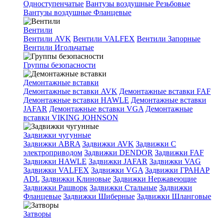
Одноступенчатые
Вантузы воздушные Резьбовые
Вантузы воздушные Фланцевые
Вентили
Вентили AVK
Вентили VALFEX
Вентили Запорные
Вентили Игольчатые
Группы безопасности
Демонтажные вставки
Демонтажные вставки AVK
Демонтажные вставки FAF
Демонтажные вставки HAWLE
Демонтажные вставки
JAFAR
Демонтажные вставки VGA
Демонтажные
вставки VIKING JOHNSON
Задвижки чугунные
Задвижки ABRA
Задвижки AVK
Задвижки C
электроприводом
Задвижки DENDOR
Задвижки FAF
Задвижки HAWLE
Задвижки JAFAR
Задвижки VAG
Задвижки VALFEX
Задвижки VGA
Задвижки ГРАНАР
ADL
Задвижки Клиновые
Задвижки Нержавеющие
Задвижки Рашворк
Задвижки Стальные
Задвижки
Фланцевые
Задвижки Шиберные
Задвижки Шланговые
Затворы