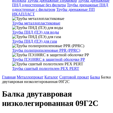
волокна
Трубы дренажные Перфокор
Трубы дренажные
ПНД одностенные без фильтра
Трубы дренажные ПНД
одностенные с фильтром
Трубы дренажные ПП
ИКАПЛАСТ
Трубы металлопластиковые
Трубы ПНД (ПЭ) для воды
Трубы ПНД (ПЭ) для газа
Трубы полипропиленовые PPR (PPRC)
Трубы ПЭ100RC в защитной оболочке PP
Трубы сшитый полиэтилен PEX PERT
Главная
Металлопрокат
Каталог
Сортовой прокат
Балка
Балка
двутавровая низколегированная 09Г2С
Балка двутавровая
низколегированная 09Г2С