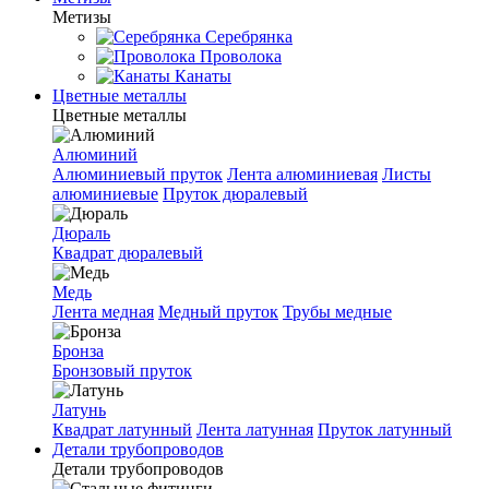
Метизы
Серебрянка
Проволока
Канаты
Цветные металлы
Цветные металлы
Алюминий
Алюминиевый пруток
Лента алюминиевая
Листы
алюминиевые
Пруток дюралевый
Дюраль
Квадрат дюралевый
Медь
Лента медная
Медный пруток
Трубы медные
Бронза
Бронзовый пруток
Латунь
Квадрат латунный
Лента латунная
Пруток латунный
Детали трубопроводов
Детали трубопроводов