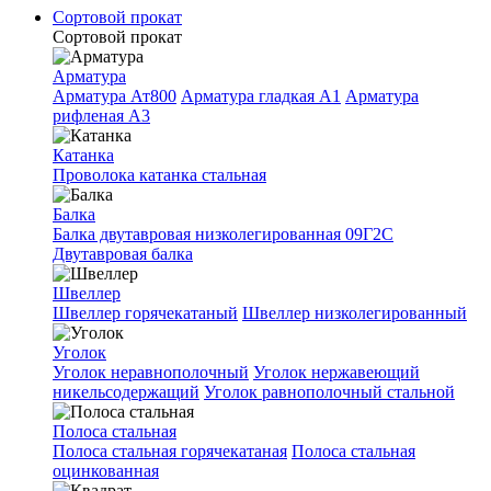
Сортовой прокат
Сортовой прокат
Арматура
Арматура Ат800
Арматура гладкая A1
Арматура
рифленая A3
Катанка
Проволока катанка стальная
Балка
Балка двутавровая низколегированная 09Г2С
Двутавровая балка
Швеллер
Швеллер горячекатаный
Швеллер низколегированный
Уголок
Уголок неравнополочный
Уголок нержавеющий
никельсодержащий
Уголок равнополочный стальной
Полоса стальная
Полоса стальная горячекатаная
Полоса стальная
оцинкованная