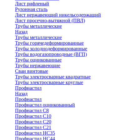
Лист рифленый
Рулонная сталь
Лист нержавеющий никельсодержащий
Лист просечно-вытяжной (ПВЛ)
Трубы металлические
Назад
Трубы металлические
Трубы горячедеформированные
Трубы холоднодеформированные
Трубы водогазопроводные (ВГП)
Трубы оцинкованные
Трубы нержавеющие
Сваи винтовые
Трубы электросварные квадратные
Трубы электросварные круглые
Профнастил
Назад
Профнастил
Профнастил оцинкованный
Профнастил С8
Профнастил С10
Профнастил С20
Профнастил С21
Профнастил НС35
Профнастил НС44