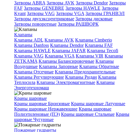
Затворы ABRA
Затворы AVK
Затворы Dendor
Затворы
FAF
Затворы GENEBRE
Затворы HAWLE
Затворы
Kvant
Затворы VAG
Затворы VGA
Затворы ГРАНВЭЛ
Затворы двухэксцентриковые
Затворы дисковые
Затворы поворотные
Затворы РАШВОРК
Клапаны
Клапаны ADL
Клапаны AVK
Клапаны Cimberio
Клапаны Danfoss
Клапаны Dendor
Клапаны FAF
Клапаны HAWLE
Клапаны JAFAR
Клапаны Tecofi
Клапаны VAG
Клапаны VGA
Клапаны VIR
Клапаны
ZETKAMA
Клапаны Балансировочные
Клапаны
Воздушные
Клапаны Запорные
Клапаны Обратные
Клапаны Отсечные
Клапаны Предохранительные
Клапаны Регулирующие
Клапаны Ридан
Клапаны
Теплосила
Клапаны Электромагнитные
Клапаны
Энерготехномаш
Краны шаровые
Краны шаровые Бронзовые
Краны шаровые Латунные
Краны шаровые Нержавеющие
Краны шаровые
Полиэтиленовые (ПЭ)
Краны шаровые Стальные
Краны
шаровые Чугунные
Пожарные гидранты