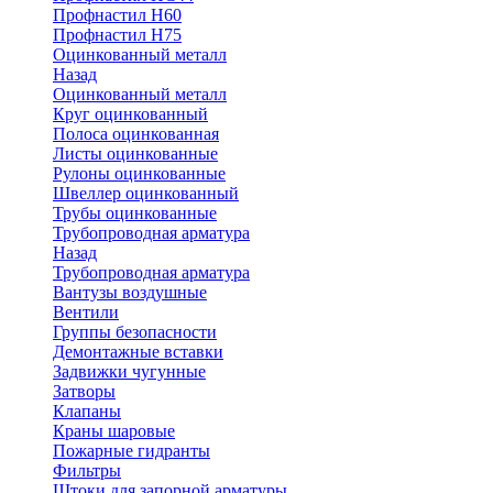
Профнастил Н60
Профнастил Н75
Оцинкованный металл
Назад
Оцинкованный металл
Круг оцинкованный
Полоса оцинкованная
Листы оцинкованные
Рулоны оцинкованные
Швеллер оцинкованный
Трубы оцинкованные
Трубопроводная арматура
Назад
Трубопроводная арматура
Вантузы воздушные
Вентили
Группы безопасности
Демонтажные вставки
Задвижки чугунные
Затворы
Клапаны
Краны шаровые
Пожарные гидранты
Фильтры
Штоки для запорной арматуры