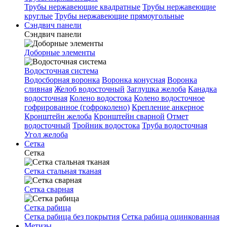
Трубы нержавеющие квадратные
Трубы нержавеющие
круглые
Трубы нержавеющие прямоугольные
Сэндвич панели
Сэндвич панели
Доборные элементы
Водосточная система
Водосборная воронка
Воронка конусная
Воронка
сливная
Желоб водосточный
Заглушка желоба
Канадка
водосточная
Колено водостока
Колено водосточное
гофрированное (гофроколено)
Крепление анкерное
Кронштейн желоба
Кронштейн сварной
Отмет
водосточный
Тройник водостока
Труба водосточная
Угол желоба
Сетка
Сетка
Сетка стальная тканая
Сетка сварная
Сетка рабица
Сетка рабица без покрытия
Сетка рабица оцинкованная
Метизы