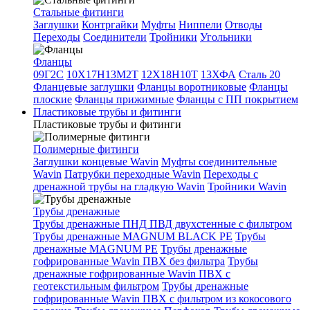
Стальные фитинги
Заглушки
Контргайки
Муфты
Ниппели
Отводы
Переходы
Соединители
Тройники
Угольники
Фланцы
09Г2С
10Х17Н13М2Т
12Х18Н10Т
13ХФА
Сталь 20
Фланцевые заглушки
Фланцы воротниковые
Фланцы
плоские
Фланцы прижимные
Фланцы с ПП покрытием
Пластиковые трубы и фитинги
Пластиковые трубы и фитинги
Полимерные фитинги
Заглушки концевые Wavin
Муфты соединительные
Wavin
Патрубки переходные Wavin
Переходы с
дренажной трубы на гладкую Wavin
Тройники Wavin
Трубы дренажные
Трубы дренажные ПНД ПВД двухстенные с фильтром
Трубы дренажные MAGNUM BLACK PE
Трубы
дренажные MAGNUM PE
Трубы дренажные
гофрированные Wavin ПВХ без фильтра
Трубы
дренажные гофрированные Wavin ПВХ с
геотекстильным фильтром
Трубы дренажные
гофрированные Wavin ПВХ с фильтром из кокосового