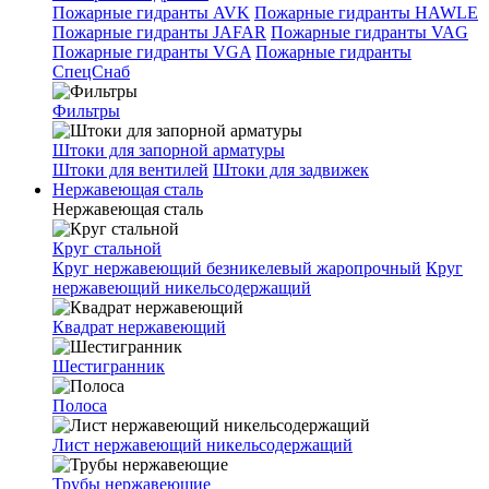
Пожарные гидранты AVK
Пожарные гидранты HAWLE
Пожарные гидранты JAFAR
Пожарные гидранты VAG
Пожарные гидранты VGA
Пожарные гидранты
СпецСнаб
Фильтры
Штоки для запорной арматуры
Штоки для вентилей
Штоки для задвижек
Нержавеющая сталь
Нержавеющая сталь
Круг стальной
Круг нержавеющий безникелевый жаропрочный
Круг
нержавеющий никельсодержащий
Квадрат нержавеющий
Шестигранник
Полоса
Лист нержавеющий никельсодержащий
Трубы нержавеющие