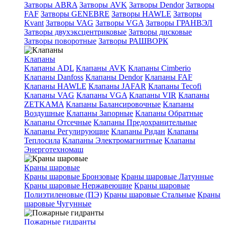
Затворы ABRA
Затворы AVK
Затворы Dendor
Затворы
FAF
Затворы GENEBRE
Затворы HAWLE
Затворы
Kvant
Затворы VAG
Затворы VGA
Затворы ГРАНВЭЛ
Затворы двухэксцентриковые
Затворы дисковые
Затворы поворотные
Затворы РАШВОРК
Клапаны
Клапаны ADL
Клапаны AVK
Клапаны Cimberio
Клапаны Danfoss
Клапаны Dendor
Клапаны FAF
Клапаны HAWLE
Клапаны JAFAR
Клапаны Tecofi
Клапаны VAG
Клапаны VGA
Клапаны VIR
Клапаны
ZETKAMA
Клапаны Балансировочные
Клапаны
Воздушные
Клапаны Запорные
Клапаны Обратные
Клапаны Отсечные
Клапаны Предохранительные
Клапаны Регулирующие
Клапаны Ридан
Клапаны
Теплосила
Клапаны Электромагнитные
Клапаны
Энерготехномаш
Краны шаровые
Краны шаровые Бронзовые
Краны шаровые Латунные
Краны шаровые Нержавеющие
Краны шаровые
Полиэтиленовые (ПЭ)
Краны шаровые Стальные
Краны
шаровые Чугунные
Пожарные гидранты