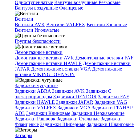
Одноступенчатые
Вантузы воздушные Резьбовые
Вантузы воздушные Фланцевые
Вентили
Вентили AVK
Вентили VALFEX
Вентили Запорные
Вентили Игольчатые
Группы безопасности
Демонтажные вставки
Демонтажные вставки AVK
Демонтажные вставки FAF
Демонтажные вставки HAWLE
Демонтажные вставки
JAFAR
Демонтажные вставки VGA
Демонтажные
вставки VIKING JOHNSON
Задвижки чугунные
Задвижки ABRA
Задвижки AVK
Задвижки C
электроприводом
Задвижки DENDOR
Задвижки FAF
Задвижки HAWLE
Задвижки JAFAR
Задвижки VAG
Задвижки VALFEX
Задвижки VGA
Задвижки ГРАНАР
ADL
Задвижки Клиновые
Задвижки Нержавеющие
Задвижки Рашворк
Задвижки Стальные
Задвижки
Фланцевые
Задвижки Шиберные
Задвижки Шланговые
Затворы