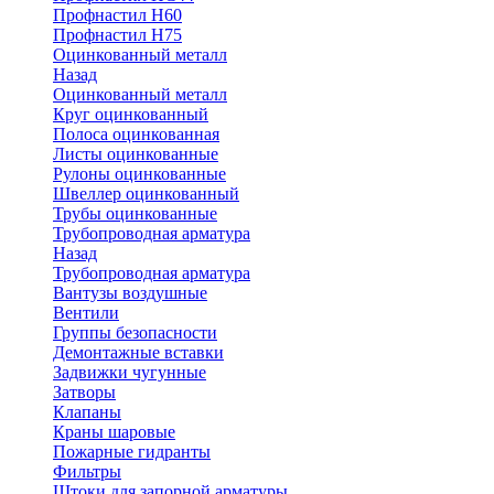
Профнастил Н60
Профнастил Н75
Оцинкованный металл
Назад
Оцинкованный металл
Круг оцинкованный
Полоса оцинкованная
Листы оцинкованные
Рулоны оцинкованные
Швеллер оцинкованный
Трубы оцинкованные
Трубопроводная арматура
Назад
Трубопроводная арматура
Вантузы воздушные
Вентили
Группы безопасности
Демонтажные вставки
Задвижки чугунные
Затворы
Клапаны
Краны шаровые
Пожарные гидранты
Фильтры
Штоки для запорной арматуры