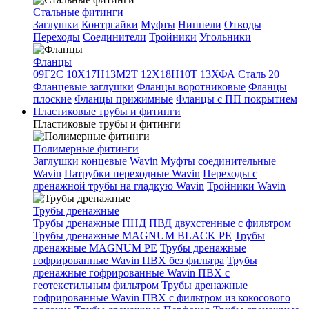
Стальные фитинги
Заглушки
Контргайки
Муфты
Ниппели
Отводы
Переходы
Соединители
Тройники
Угольники
Фланцы
09Г2С
10Х17Н13М2Т
12Х18Н10Т
13ХФА
Сталь 20
Фланцевые заглушки
Фланцы воротниковые
Фланцы
плоские
Фланцы прижимные
Фланцы с ПП покрытием
Пластиковые трубы и фитинги
Пластиковые трубы и фитинги
Полимерные фитинги
Заглушки концевые Wavin
Муфты соединительные
Wavin
Патрубки переходные Wavin
Переходы с
дренажной трубы на гладкую Wavin
Тройники Wavin
Трубы дренажные
Трубы дренажные ПНД ПВД двухстенные с фильтром
Трубы дренажные MAGNUM BLACK PE
Трубы
дренажные MAGNUM PE
Трубы дренажные
гофрированные Wavin ПВХ без фильтра
Трубы
дренажные гофрированные Wavin ПВХ с
геотекстильным фильтром
Трубы дренажные
гофрированные Wavin ПВХ с фильтром из кокосового