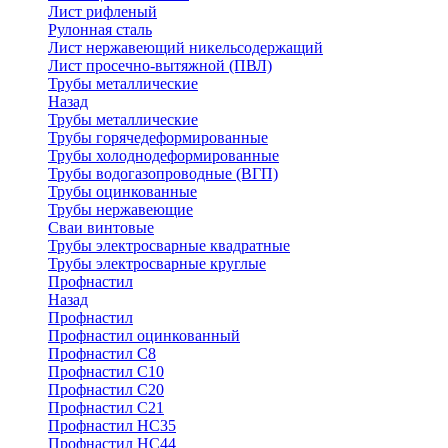
Лист рифленый
Рулонная сталь
Лист нержавеющий никельсодержащий
Лист просечно-вытяжной (ПВЛ)
Трубы металлические
Назад
Трубы металлические
Трубы горячедеформированные
Трубы холоднодеформированные
Трубы водогазопроводные (ВГП)
Трубы оцинкованные
Трубы нержавеющие
Сваи винтовые
Трубы электросварные квадратные
Трубы электросварные круглые
Профнастил
Назад
Профнастил
Профнастил оцинкованный
Профнастил С8
Профнастил С10
Профнастил С20
Профнастил С21
Профнастил НС35
Профнастил НС44