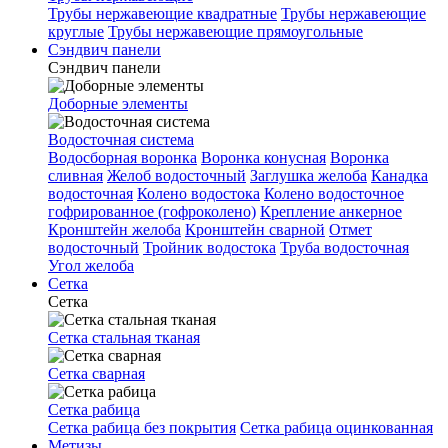
Трубы нержавеющие квадратные
Трубы нержавеющие
круглые
Трубы нержавеющие прямоугольные
Сэндвич панели
Сэндвич панели
Доборные элементы
Водосточная система
Водосборная воронка
Воронка конусная
Воронка
сливная
Желоб водосточный
Заглушка желоба
Канадка
водосточная
Колено водостока
Колено водосточное
гофрированное (гофроколено)
Крепление анкерное
Кронштейн желоба
Кронштейн сварной
Отмет
водосточный
Тройник водостока
Труба водосточная
Угол желоба
Сетка
Сетка
Сетка стальная тканая
Сетка сварная
Сетка рабица
Сетка рабица без покрытия
Сетка рабица оцинкованная
Метизы