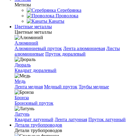
Метизы
Серебрянка
Проволока
Канаты
Цветные металлы
Цветные металлы
Алюминий
Алюминиевый пруток
Лента алюминиевая
Листы
алюминиевые
Пруток дюралевый
Дюраль
Квадрат дюралевый
Медь
Лента медная
Медный пруток
Трубы медные
Бронза
Бронзовый пруток
Латунь
Квадрат латунный
Лента латунная
Пруток латунный
Детали трубопроводов
Детали трубопроводов