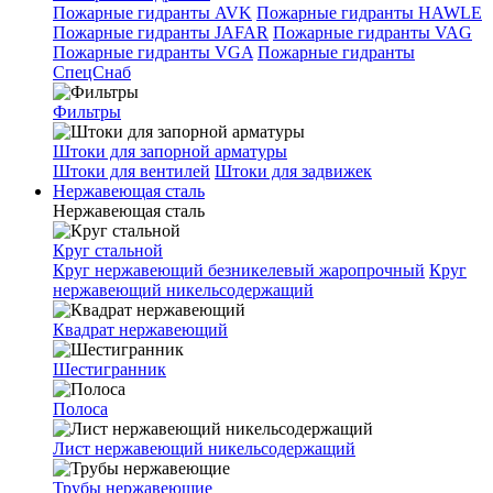
Пожарные гидранты AVK
Пожарные гидранты HAWLE
Пожарные гидранты JAFAR
Пожарные гидранты VAG
Пожарные гидранты VGA
Пожарные гидранты
СпецСнаб
Фильтры
Штоки для запорной арматуры
Штоки для вентилей
Штоки для задвижек
Нержавеющая сталь
Нержавеющая сталь
Круг стальной
Круг нержавеющий безникелевый жаропрочный
Круг
нержавеющий никельсодержащий
Квадрат нержавеющий
Шестигранник
Полоса
Лист нержавеющий никельсодержащий
Трубы нержавеющие