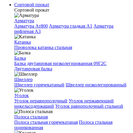
Сортовой прокат
Сортовой прокат
Арматура
Арматура Ат800
Арматура гладкая A1
Арматура
рифленая A3
Катанка
Проволока катанка стальная
Балка
Балка двутавровая низколегированная 09Г2С
Двутавровая балка
Швеллер
Швеллер горячекатаный
Швеллер низколегированный
Уголок
Уголок неравнополочный
Уголок нержавеющий
никельсодержащий
Уголок равнополочный стальной
Полоса стальная
Полоса стальная горячекатаная
Полоса стальная
оцинкованная