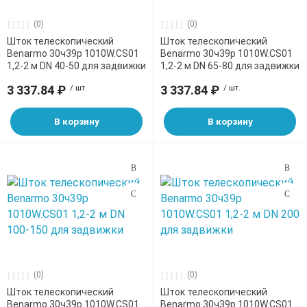
никельсодерж
(0)
(0)
дная арматура
Полоса стальн
Лист нержаве
Сваи винтовые
Профнастил НС
Трубы оцинков
Затворы
Трубы полипро
Шток телескопический
Диаметр, мм
Шток телескопический
никельсодерж
Трубы нержав
(PPRC)
Benarmo 30ч39р 1010W.CS01
Benarmo 30ч39р 1010W.CS01
1,2-2 м DN 40-50 для задвижки
1,2-2 м DN 65-80 для задвижки
100-150 (
2
)
ая сталь
Квадрат
Трубы электро
Профнастил НС
Клапаны
Лист просечно
квадратные
Трубы ПЭ100RC
3 337.84 ₽
/ шт.
3 337.84 ₽
/ шт.
200 (
2
)
оболочке PP
250-400 (
2
)
нели
Профнастил Н6
Краны шаровы
В корзину
В корзину
Трубы электро
40-50 (
2
)
Трубы сшитый 
65-80 (
2
)
Профнастил Н7
Пожарные гид
PERT
Фильтры
еталлы
Штоки для зап
(0)
(0)
бопроводов
Шток телескопический
Шток телескопический
Benarmo 30ч39р 1010W.CS01
Benarmo 30ч39р 1010W.CS01