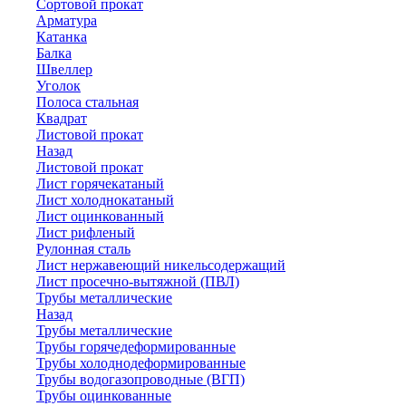
Сортовой прокат
Арматура
Катанка
Балка
Швеллер
Уголок
Полоса стальная
Квадрат
Листовой прокат
Назад
Листовой прокат
Лист горячекатаный
Лист холоднокатаный
Лист оцинкованный
Лист рифленый
Рулонная сталь
Лист нержавеющий никельсодержащий
Лист просечно-вытяжной (ПВЛ)
Трубы металлические
Назад
Трубы металлические
Трубы горячедеформированные
Трубы холоднодеформированные
Трубы водогазопроводные (ВГП)
Трубы оцинкованные