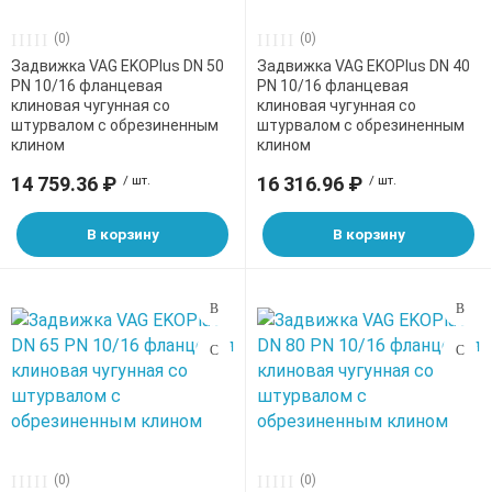
никельсодерж
(0)
(0)
дная арматура
Полоса стальн
Лист нержаве
Сваи винтовые
Профнастил НС
Трубы оцинков
Затворы
Трубы полипро
Задвижка VAG EKOPlus DN 50
Задвижка VAG EKOPlus DN 40
никельсодерж
Трубы нержав
(PPRC)
PN 10/16 фланцевая
PN 10/16 фланцевая
клиновая чугунная со
клиновая чугунная со
ая сталь
Квадрат
Трубы электро
Профнастил НС
Клапаны
штурвалом с обрезиненным
штурвалом с обрезиненным
Лист просечно
квадратные
Трубы ПЭ100RC
клином
клином
оболочке PP
14 759.36 ₽
/ шт.
16 316.96 ₽
/ шт.
нели
Профнастил Н6
Краны шаровы
Трубы электро
Трубы сшитый 
В корзину
В корзину
Профнастил Н7
Пожарные гид
PERT
Фильтры
еталлы
Штоки для зап
бопроводов
(0)
(0)