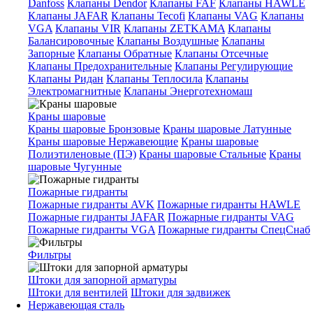
Danfoss
Клапаны Dendor
Клапаны FAF
Клапаны HAWLE
Клапаны JAFAR
Клапаны Tecofi
Клапаны VAG
Клапаны
VGA
Клапаны VIR
Клапаны ZETKAMA
Клапаны
Балансировочные
Клапаны Воздушные
Клапаны
Запорные
Клапаны Обратные
Клапаны Отсечные
Клапаны Предохранительные
Клапаны Регулирующие
Клапаны Ридан
Клапаны Теплосила
Клапаны
Электромагнитные
Клапаны Энерготехномаш
Краны шаровые
Краны шаровые Бронзовые
Краны шаровые Латунные
Краны шаровые Нержавеющие
Краны шаровые
Полиэтиленовые (ПЭ)
Краны шаровые Стальные
Краны
шаровые Чугунные
Пожарные гидранты
Пожарные гидранты AVK
Пожарные гидранты HAWLE
Пожарные гидранты JAFAR
Пожарные гидранты VAG
Пожарные гидранты VGA
Пожарные гидранты СпецСнаб
Фильтры
Штоки для запорной арматуры
Штоки для вентилей
Штоки для задвижек
Нержавеющая сталь