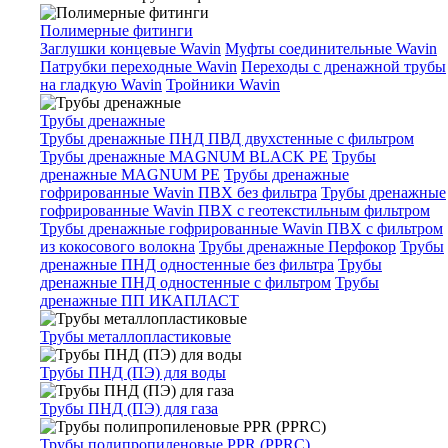
Полимерные фитинги
Заглушки концевые Wavin
Муфты соединительные Wavin
Патрубки переходные Wavin
Переходы с дренажной трубы
на гладкую Wavin
Тройники Wavin
Трубы дренажные
Трубы дренажные ПНД ПВД двухстенные с фильтром
Трубы дренажные MAGNUM BLACK PE
Трубы
дренажные MAGNUM PE
Трубы дренажные
гофрированные Wavin ПВХ без фильтра
Трубы дренажные
гофрированные Wavin ПВХ с геотекстильным фильтром
Трубы дренажные гофрированные Wavin ПВХ с фильтром
из кокосового волокна
Трубы дренажные Перфокор
Трубы
дренажные ПНД одностенные без фильтра
Трубы
дренажные ПНД одностенные с фильтром
Трубы
дренажные ПП ИКАПЛАСТ
Трубы металлопластиковые
Трубы ПНД (ПЭ) для воды
Трубы ПНД (ПЭ) для газа
Трубы полипропиленовые PPR (PPRC)