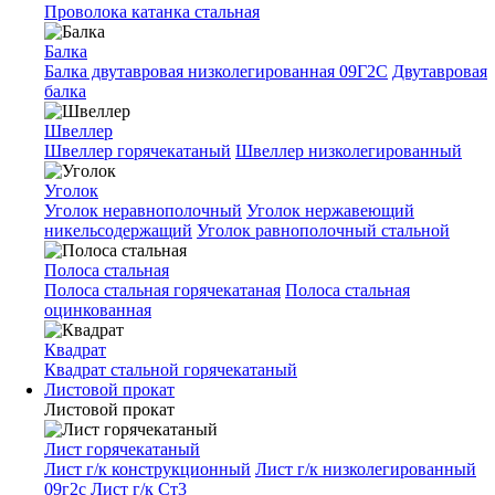
Проволока катанка стальная
Балка
Балка двутавровая низколегированная 09Г2С
Двутавровая
балка
Швеллер
Швеллер горячекатаный
Швеллер низколегированный
Уголок
Уголок неравнополочный
Уголок нержавеющий
никельсодержащий
Уголок равнополочный стальной
Полоса стальная
Полоса стальная горячекатаная
Полоса стальная
оцинкованная
Квадрат
Квадрат стальной горячекатаный
Листовой прокат
Листовой прокат
Лист горячекатаный
Лист г/к конструкционный
Лист г/к низколегированный
09г2с
Лист г/к Ст3