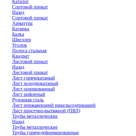
Каталог
Сортовой прокат
Назад
Сортовой прокат
Арматура
Катанка
Балка
Швеллер
Уголок
Полоса стальная
Квадрат
Листовой прокат
Назад
Листовой прокат
Лист горячекатаный
Лист холоднокатаный
Лист оцинкованный
Лист рифленый
Рулонная сталь
Лист нержавеющий никельсодержащий
Лист просечно-вытяжной (ПВЛ)
Трубы металлические
Назад
Трубы металлические
Трубы горячедеформированные