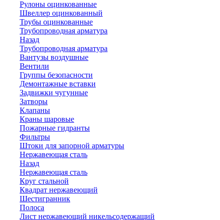
Рулоны оцинкованные
Швеллер оцинкованный
Трубы оцинкованные
Трубопроводная арматура
Назад
Трубопроводная арматура
Вантузы воздушные
Вентили
Группы безопасности
Демонтажные вставки
Задвижки чугунные
Затворы
Клапаны
Краны шаровые
Пожарные гидранты
Фильтры
Штоки для запорной арматуры
Нержавеющая сталь
Назад
Нержавеющая сталь
Круг стальной
Квадрат нержавеющий
Шестигранник
Полоса
Лист нержавеющий никельсодержащий