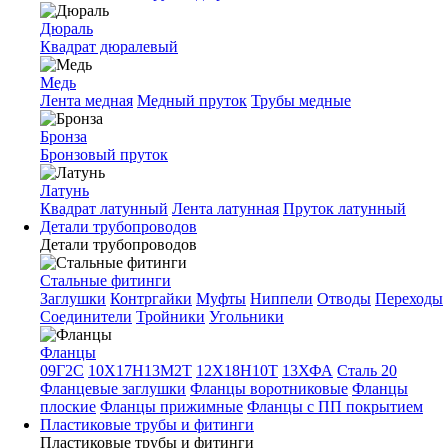
Дюраль
Квадрат дюралевый
Медь
Лента медная
Медный пруток
Трубы медные
Бронза
Бронзовый пруток
Латунь
Квадрат латунный
Лента латунная
Пруток латунный
Детали трубопроводов
Детали трубопроводов
Стальные фитинги
Заглушки
Контргайки
Муфты
Ниппели
Отводы
Переходы
Соединители
Тройники
Угольники
Фланцы
09Г2С
10Х17Н13М2Т
12Х18Н10Т
13ХФА
Сталь 20
Фланцевые заглушки
Фланцы воротниковые
Фланцы
плоские
Фланцы прижимные
Фланцы с ПП покрытием
Пластиковые трубы и фитинги
Пластиковые трубы и фитинги