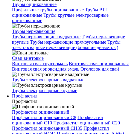
Трубы оцинкованные
Профильные трубы оцинкованные
Трубы ВГП
оцинкованные
Трубы круглые электросварные
оцинкованные
Трубы нержавеющие
Трубы нержавеющие квадратные
Трубы нержавеющие
круглые
Трубы нержавеющие прямоугольные
Трубы
электросварные нержавеющие (большие диаметры)
Сваи винтовые
Винтовая свая грунт-эмаль
Винтовая свая оцинкованная
Винтовая свая эпоксидная эмаль
Оголовок для свай
Трубы электросварные квадратные
Трубы электросварные круглые
Профнастил
Профнастил
Профнастил оцинкованный
Профнастил оцинкованный С8
Профнастил
оцинкованный С10
Профнастил оцинкованный С20
Профнастил оцинкованный СН35
Профнастил
оцинкованный НС44
Профнастил оцинкованный Н60