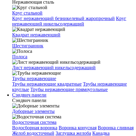
Нержавеющая сталь
Круг стальной
Круг нержавеющий безникелевый жаропрочный
Круг
нержавеющий никельсодержащий
Квадрат нержавеющий
Шестигранник
Полоса
Лист нержавеющий никельсодержащий
Трубы нержавеющие
Трубы нержавеющие квадратные
Трубы нержавеющие
круглые
Трубы нержавеющие прямоугольные
Сэндвич панели
Сэндвич панели
Доборные элементы
Водосточная система
Водосборная воронка
Воронка конусная
Воронка сливная
Желоб водосточный
Заглушка желоба
Канадка