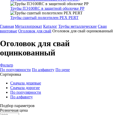
Трубы ПЭ100RC в защитной оболочке PP
Трубы сшитый полиэтилен PEX PERT
Главная
Металлопрокат
Каталог
Трубы металлические
Сваи
винтовые
Оголовок для свай
Оголовок для свай оцинкованный
Оголовок для свай
оцинкованный
Фильтр
По популярности
По алфавиту
По цене
Сортировка
Сначала дешевые
Сначала дорогие
По популярности
По алфавиту
Подбор параметров
Розничная цена