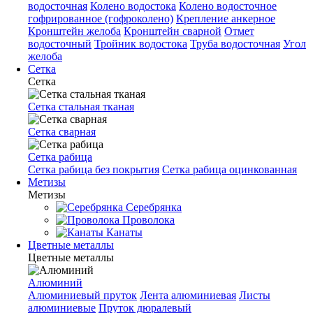
водосточная
Колено водостока
Колено водосточное
гофрированное (гофроколено)
Крепление анкерное
Кронштейн желоба
Кронштейн сварной
Отмет
водосточный
Тройник водостока
Труба водосточная
Угол
желоба
Сетка
Сетка
Сетка стальная тканая
Сетка сварная
Сетка рабица
Сетка рабица без покрытия
Сетка рабица оцинкованная
Метизы
Метизы
Серебрянка
Проволока
Канаты
Цветные металлы
Цветные металлы
Алюминий
Алюминиевый пруток
Лента алюминиевая
Листы
алюминиевые
Пруток дюралевый