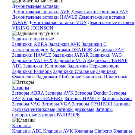
Демонтажные вставки
Демонтажные вставки AVK
Демонтажные вставки FAF
Демонтажные вставки HAWLE
Демонтажные вставки
JAFAR
Демонтажные вставки VGA
Демонтажные вставки
VIKING JOHNSON
Задвижки чугунные
Задвижки ABRA
Задвижки AVK
Задвижки C
электроприводом
Задвижки DENDOR
Задвижки FAF
Задвижки HAWLE
Задвижки JAFAR
Задвижки VAG
Задвижки VALFEX
Задвижки VGA
Задвижки ГРАНАР
ADL
Задвижки Клиновые
Задвижки Нержавеющие
Задвижки Рашворк
Задвижки Стальные
Задвижки
Фланцевые
Задвижки Шиберные
Задвижки Шланговые
Затворы
Затворы ABRA
Затворы AVK
Затворы Dendor
Затворы
FAF
Затворы GENEBRE
Затворы HAWLE
Затворы Kvant
Затворы VAG
Затворы VGA
Затворы ГРАНВЭЛ
Затворы
двухэксцентриковые
Затворы дисковые
Затворы
поворотные
Затворы РАШВОРК
Клапаны
Клапаны ADL
Клапаны AVK
Клапаны Cimberio
Клапаны