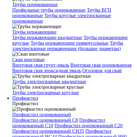
Трубы оцинкованные
Профильные трубы оцинкованные
Трубы ВГП
оцинкованные
Трубы круглые электросварные
оцинкованные
Трубы нержавеющие
Трубы нержавеющие квадратные
Трубы нержавеющие
круглые
Трубы нержавеющие прямоугольные
Трубы
электросварные нержавеющие (большие диаметры)
Сваи винтовые
Винтовая свая грунт-эмаль
Винтовая свая оцинкованная
Винтовая свая эпоксидная эмаль
Оголовок для свай
Трубы электросварные квадратные
Трубы электросварные круглые
Профнастил
Профнастил
Профнастил оцинкованный
Профнастил оцинкованный С8
Профнастил
оцинкованный С10
Профнастил оцинкованный С20
Профнастил оцинкованный СН35
Профнастил
оцинкованный НС44
Профнастил оцинкованный Н60