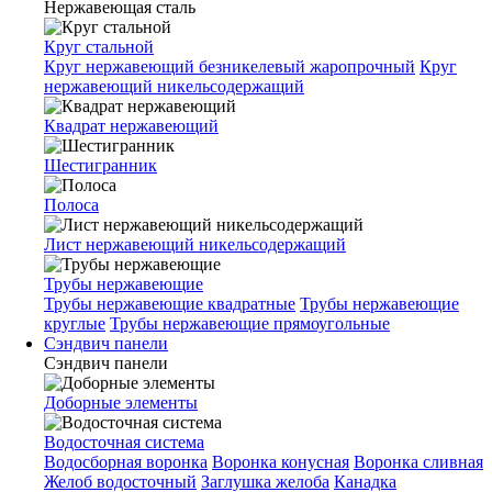
Нержавеющая сталь
Круг стальной
Круг нержавеющий безникелевый жаропрочный
Круг
нержавеющий никельсодержащий
Квадрат нержавеющий
Шестигранник
Полоса
Лист нержавеющий никельсодержащий
Трубы нержавеющие
Трубы нержавеющие квадратные
Трубы нержавеющие
круглые
Трубы нержавеющие прямоугольные
Сэндвич панели
Сэндвич панели
Доборные элементы
Водосточная система
Водосборная воронка
Воронка конусная
Воронка сливная
Желоб водосточный
Заглушка желоба
Канадка