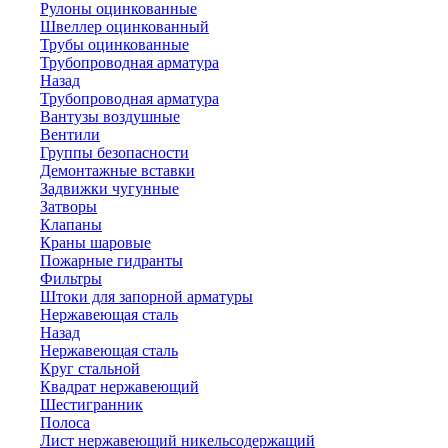
Рулоны оцинкованные
Швеллер оцинкованный
Трубы оцинкованные
Трубопроводная арматура
Назад
Трубопроводная арматура
Вантузы воздушные
Вентили
Группы безопасности
Демонтажные вставки
Задвижки чугунные
Затворы
Клапаны
Краны шаровые
Пожарные гидранты
Фильтры
Штоки для запорной арматуры
Нержавеющая сталь
Назад
Нержавеющая сталь
Круг стальной
Квадрат нержавеющий
Шестигранник
Полоса
Лист нержавеющий никельсодержащий