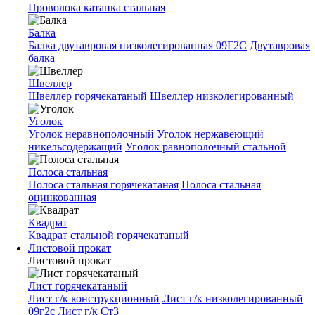
Проволока катанка стальная
Балка
Балка двутавровая низколегированная 09Г2С
Двутавровая
балка
Швеллер
Швеллер горячекатаный
Швеллер низколегированный
Уголок
Уголок неравнополочный
Уголок нержавеющий
никельсодержащий
Уголок равнополочный стальной
Полоса стальная
Полоса стальная горячекатаная
Полоса стальная
оцинкованная
Квадрат
Квадрат стальной горячекатаный
Листовой прокат
Листовой прокат
Лист горячекатаный
Лист г/к конструкционный
Лист г/к низколегированный
09г2с
Лист г/к Ст3