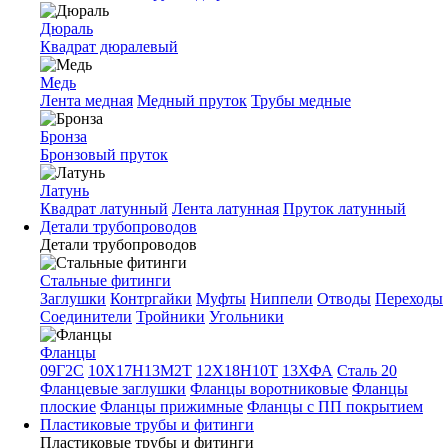
Дюраль
Квадрат дюралевый
Медь
Лента медная
Медный пруток
Трубы медные
Бронза
Бронзовый пруток
Латунь
Квадрат латунный
Лента латунная
Пруток латунный
Детали трубопроводов
Детали трубопроводов
Стальные фитинги
Заглушки
Контргайки
Муфты
Ниппели
Отводы
Переходы
Соединители
Тройники
Угольники
Фланцы
09Г2С
10Х17Н13М2Т
12Х18Н10Т
13ХФА
Сталь 20
Фланцевые заглушки
Фланцы воротниковые
Фланцы
плоские
Фланцы прижимные
Фланцы с ПП покрытием
Пластиковые трубы и фитинги
Пластиковые трубы и фитинги