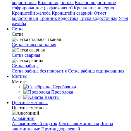
водосточная
Колено водостока
Колено водосточное
гофрированное (гофроколено)
Крепление анкерное
Кронштейн желоба
Кронштейн сварной
Отмет
водосточный
Тройник водостока
Труба водосточная
Угол
желоба
Сетка
Сетка
Сетка стальная тканая
Сетка сварная
Сетка рабица
Сетка рабица без покрытия
Сетка рабица оцинкованная
Метизы
Метизы
Серебрянка
Проволока
Канаты
Цветные металлы
Цветные металлы
Алюминий
Алюминиевый пруток
Лента алюминиевая
Листы
алюминиевые
Пруток дюралевый