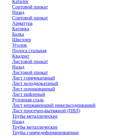
Каталог
Сортовой прокат
Назад
Сортовой прокат
Арматура
Катанка
Балка
Швеллер
Уголок
Полоса стальная
Квадрат
Листовой прокат
Назад
Листовой прокат
Лист горячекатаный
Лист холоднокатаный
Лист оцинкованный
Лист рифленый
Рулонная сталь
Лист нержавеющий никельсодержащий
Лист просечно-вытяжной (ПВЛ)
Трубы металлические
Назад
Трубы металлические
Трубы горячедеформированные