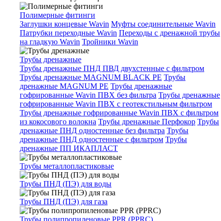
Полимерные фитинги
Заглушки концевые Wavin
Муфты соединительные Wavin
Патрубки переходные Wavin
Переходы с дренажной трубы
на гладкую Wavin
Тройники Wavin
Трубы дренажные
Трубы дренажные ПНД ПВД двухстенные с фильтром
Трубы дренажные MAGNUM BLACK PE
Трубы
дренажные MAGNUM PE
Трубы дренажные
гофрированные Wavin ПВХ без фильтра
Трубы дренажные
гофрированные Wavin ПВХ с геотекстильным фильтром
Трубы дренажные гофрированные Wavin ПВХ с фильтром
из кокосового волокна
Трубы дренажные Перфокор
Трубы
дренажные ПНД одностенные без фильтра
Трубы
дренажные ПНД одностенные с фильтром
Трубы
дренажные ПП ИКАПЛАСТ
Трубы металлопластиковые
Трубы ПНД (ПЭ) для воды
Трубы ПНД (ПЭ) для газа
Трубы полипропиленовые PPR (PPRC)