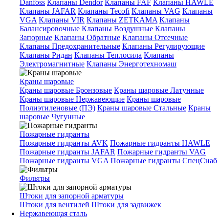
Danfoss
Клапаны Dendor
Клапаны FAF
Клапаны HAWLE
Клапаны JAFAR
Клапаны Tecofi
Клапаны VAG
Клапаны
VGA
Клапаны VIR
Клапаны ZETKAMA
Клапаны
Балансировочные
Клапаны Воздушные
Клапаны
Запорные
Клапаны Обратные
Клапаны Отсечные
Клапаны Предохранительные
Клапаны Регулирующие
Клапаны Ридан
Клапаны Теплосила
Клапаны
Электромагнитные
Клапаны Энерготехномаш
Краны шаровые
Краны шаровые Бронзовые
Краны шаровые Латунные
Краны шаровые Нержавеющие
Краны шаровые
Полиэтиленовые (ПЭ)
Краны шаровые Стальные
Краны
шаровые Чугунные
Пожарные гидранты
Пожарные гидранты AVK
Пожарные гидранты HAWLE
Пожарные гидранты JAFAR
Пожарные гидранты VAG
Пожарные гидранты VGA
Пожарные гидранты СпецСнаб
Фильтры
Штоки для запорной арматуры
Штоки для вентилей
Штоки для задвижек
Нержавеющая сталь