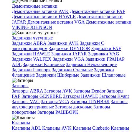
Демонтажные вставки
Демонтажные вставки AVK
Демонтажные вставки FAF
Демонтажные вставки HAWLE
Демонтажные вставки
JAFAR
Демонтажные вставки VGA
Демонтажные вставки
VIKING JOHNSON
Задвижки чугунные
Задвижки ABRA
Задвижки AVK
Задвижки C
электроприводом
Задвижки DENDOR
Задвижки FAF
Задвижки HAWLE
Задвижки JAFAR
Задвижки VAG
Задвижки VALFEX
Задвижки VGA
Задвижки ГРАНАР
ADL
Задвижки Клиновые
Задвижки Нержавеющие
Задвижки Рашворк
Задвижки Стальные
Задвижки
Фланцевые
Задвижки Шиберные
Задвижки Шланговые
Затворы
Затворы ABRA
Затворы AVK
Затворы Dendor
Затворы
FAF
Затворы GENEBRE
Затворы HAWLE
Затворы Kvant
Затворы VAG
Затворы VGA
Затворы ГРАНВЭЛ
Затворы
двухэксцентриковые
Затворы дисковые
Затворы
поворотные
Затворы РАШВОРК
Клапаны
Клапаны ADL
Клапаны AVK
Клапаны Cimberio
Клапаны