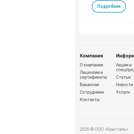
Подробнее
Компания
Информ
О компании
Акции и
спецпре
Лицензии и
сертификаты
Статьи
Вакансии
Новости
Сотрудники
Услуги
Контакты
ОВУЮ ЦЕНУ
2026 © ООО «Кристаль»
мости»