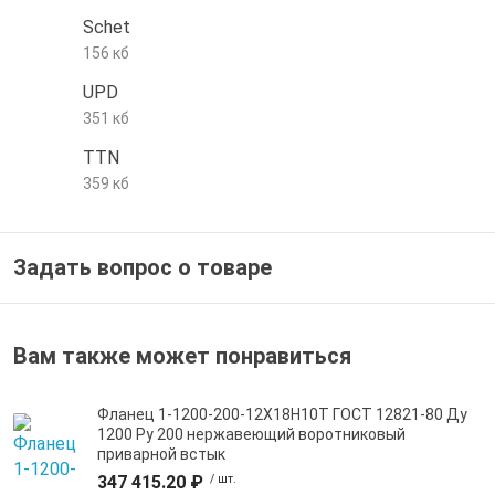
Schet
е трубы и фитинги
156 кб
UPD
351 кб
TTN
359 кб
Задать вопрос о товаре
Вам также может понравиться
Фланец 1-1200-200-12Х18Н10Т ГОСТ 12821-80 Ду
1200 Ру 200 нержавеющий воротниковый
приварной встык
347 415.20 ₽
/ шт.