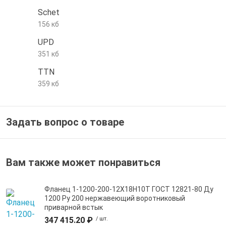
Schet
е трубы и фитинги
156 кб
UPD
351 кб
TTN
359 кб
Задать вопрос о товаре
Вам также может понравиться
Фланец 1-1200-200-12Х18Н10Т ГОСТ 12821-80 Ду
1200 Ру 200 нержавеющий воротниковый
приварной встык
347 415.20 ₽
/ шт.