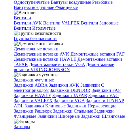
Одноступенчатые
Вантузы воздушные Резьбовые
Вантузы воздушные Фланцевые
Вентили
Вентили AVK
Вентили VALFEX
Вентили Запорные
Вентили Игольчатые
Группы безопасности
Демонтажные вставки
Демонтажные вставки AVK
Демонтажные вставки FAF
Демонтажные вставки HAWLE
Демонтажные вставки
JAFAR
Демонтажные вставки VGA
Демонтажные
вставки VIKING JOHNSON
Задвижки чугунные
Задвижки ABRA
Задвижки AVK
Задвижки C
электроприводом
Задвижки DENDOR
Задвижки FAF
Задвижки HAWLE
Задвижки JAFAR
Задвижки VAG
Задвижки VALFEX
Задвижки VGA
Задвижки ГРАНАР
ADL
Задвижки Клиновые
Задвижки Нержавеющие
Задвижки Рашворк
Задвижки Стальные
Задвижки
Фланцевые
Задвижки Шиберные
Задвижки Шланговые
Затворы