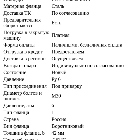
Материал фланца
Сталь
Доставка ТК
По согласованию
Предварительная
Есть
сборка заказа
Погрузка в закрытую
Платная
машину
Форма оплаты
Наличными, безналичная оплата
Отгрузка в кредит
Предоставляем
Доставка в регионы
Осуществляем
Возврат товара
Индивидуально по согласованию
Состояние
Новый
Давление
Ру 6
Тип присоединения
Под приварку
Диаметр болтов и
М30
шпилек
Давление, атм
6
Тип фланца
11
Страна
Россия
Вид фланца
Воротниковый
Толщина фланца, b
42 мм
Tmin раб. среды
-253°C