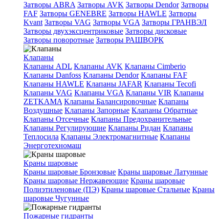
Затворы ABRA
Затворы AVK
Затворы Dendor
Затворы
FAF
Затворы GENEBRE
Затворы HAWLE
Затворы
Kvant
Затворы VAG
Затворы VGA
Затворы ГРАНВЭЛ
Затворы двухэксцентриковые
Затворы дисковые
Затворы поворотные
Затворы РАШВОРК
Клапаны
Клапаны ADL
Клапаны AVK
Клапаны Cimberio
Клапаны Danfoss
Клапаны Dendor
Клапаны FAF
Клапаны HAWLE
Клапаны JAFAR
Клапаны Tecofi
Клапаны VAG
Клапаны VGA
Клапаны VIR
Клапаны
ZETKAMA
Клапаны Балансировочные
Клапаны
Воздушные
Клапаны Запорные
Клапаны Обратные
Клапаны Отсечные
Клапаны Предохранительные
Клапаны Регулирующие
Клапаны Ридан
Клапаны
Теплосила
Клапаны Электромагнитные
Клапаны
Энерготехномаш
Краны шаровые
Краны шаровые Бронзовые
Краны шаровые Латунные
Краны шаровые Нержавеющие
Краны шаровые
Полиэтиленовые (ПЭ)
Краны шаровые Стальные
Краны
шаровые Чугунные
Пожарные гидранты