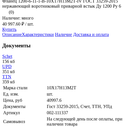
Фланец 1200-6-11-1-В-10Х17Н13М2Т-IV ГОСТ 33259-2015
нержавеющий воротниковый приварной встык Ду 1200 Ру 6
(0)
Наличие: много
40 997.60 ₽
/ шт.
Купить
Описание
Характеристики
Наличие
Доставка и оплата
Документы
Schet
156 кб
UPD
351 кб
TTN
359 кб
Марка стали
10Х17Н13М2Т
Ед. изм.
шт.
Цена, руб
40997.6
Документы
Гост 33259-2015, Счет, ТТН, УПд
Артикул
002-111337
На следующей день после оплаты, при
Самовывоз
наличии товара