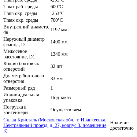
Tmax раб. среды
600°C
Tmin окр. среды
-253°C
Tmax окр. среды
700°C
Внутренний диаметр,
1192 мм
dв
Наружный диаметр
1400 мм
фланца, D
Межосевое
1340 мм
расстояние, D1
Кол-во болтовых
32 шт
отверстий
Диаметр болтового
33 мм
отверстия
Размерный ряд
1
Индивидуальная
Под заказ
упаковка
Погрузка в
Осуществляем
контейнеры
Склад Кристаль (Московская обл., г. Ивантеевка,
Наличие:
Центральный проезд, д. 27, корпус 3, помещение
достаточно
3)