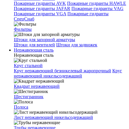
Пожарные гидранты AVK
Пожарные гидранты HAWLE
Пожарные гидранты JAFAR
Пожарные гидранты VAG
Пожарные гидранты VGA
Пожарные гидранты
СпецСнаб
Фильтры
Штоки для запорной арматуры
Штоки для вентилей
Штоки для задвижек
Нержавеющая сталь
Нержавеющая сталь
Круг стальной
Круг нержавеющий безникелевый жаропрочный
Круг
нержавеющий никельсодержащий
Квадрат нержавеющий
Шестигранник
Полоса
Лист нержавеющий никельсодержащий
Трубы нержавеющие