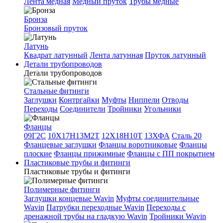
Лента медная
Медный пруток
Трубы медные
Бронза
Бронзовый пруток
Латунь
Квадрат латунный
Лента латунная
Пруток латунный
Детали трубопроводов
Детали трубопроводов
Стальные фитинги
Заглушки
Контргайки
Муфты
Ниппели
Отводы
Переходы
Соединители
Тройники
Угольники
Фланцы
09Г2С
10Х17Н13М2Т
12Х18Н10Т
13ХФА
Сталь 20
Фланцевые заглушки
Фланцы воротниковые
Фланцы
плоские
Фланцы прижимные
Фланцы с ПП покрытием
Пластиковые трубы и фитинги
Пластиковые трубы и фитинги
Полимерные фитинги
Заглушки концевые Wavin
Муфты соединительные
Wavin
Патрубки переходные Wavin
Переходы с
дренажной трубы на гладкую Wavin
Тройники Wavin