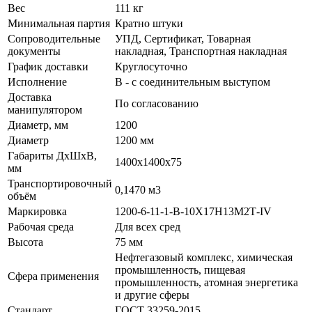
Вес
111 кг
Минимальная партия
Кратно штуки
Сопроводительные
УПД, Сертификат, Товарная
документы
накладная, Транспортная накладная
График доставки
Круглосуточно
Исполнение
В - с соединительным выступом
Доставка
По согласованию
манипулятором
Диаметр, мм
1200
Диаметр
1200 мм
Габариты ДхШхВ,
1400х1400х75
мм
Транспортировочный
0,1470 м3
объём
Маркировка
1200-6-11-1-В-10Х17Н13М2Т-IV
Рабочая среда
Для всех сред
Высота
75 мм
Нефтегазовый комплекс, химическая
промышленность, пищевая
Сфера применения
промышленность, атомная энергетика
и другие сферы
Стандарт
ГОСТ 33259-2015