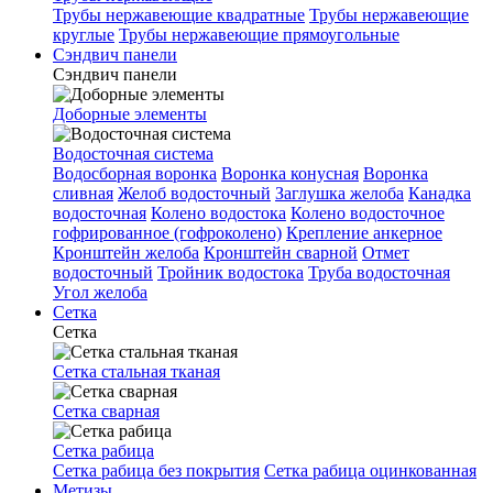
Трубы нержавеющие квадратные
Трубы нержавеющие
круглые
Трубы нержавеющие прямоугольные
Сэндвич панели
Сэндвич панели
Доборные элементы
Водосточная система
Водосборная воронка
Воронка конусная
Воронка
сливная
Желоб водосточный
Заглушка желоба
Канадка
водосточная
Колено водостока
Колено водосточное
гофрированное (гофроколено)
Крепление анкерное
Кронштейн желоба
Кронштейн сварной
Отмет
водосточный
Тройник водостока
Труба водосточная
Угол желоба
Сетка
Сетка
Сетка стальная тканая
Сетка сварная
Сетка рабица
Сетка рабица без покрытия
Сетка рабица оцинкованная
Метизы