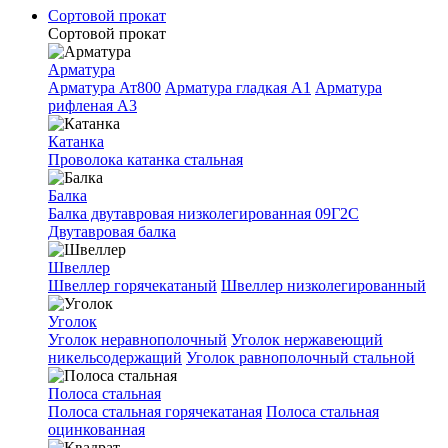
Сортовой прокат
Сортовой прокат
Арматура
Арматура Ат800
Арматура гладкая A1
Арматура
рифленая A3
Катанка
Проволока катанка стальная
Балка
Балка двутавровая низколегированная 09Г2С
Двутавровая балка
Швеллер
Швеллер горячекатаный
Швеллер низколегированный
Уголок
Уголок неравнополочный
Уголок нержавеющий
никельсодержащий
Уголок равнополочный стальной
Полоса стальная
Полоса стальная горячекатаная
Полоса стальная
оцинкованная