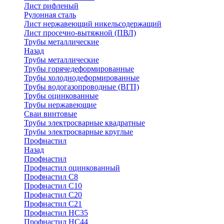
Лист рифленый
Рулонная сталь
Лист нержавеющий никельсодержащий
Лист просечно-вытяжной (ПВЛ)
Трубы металлические
Назад
Трубы металлические
Трубы горячедеформированные
Трубы холоднодеформированные
Трубы водогазопроводные (ВГП)
Трубы оцинкованные
Трубы нержавеющие
Сваи винтовые
Трубы электросварные квадратные
Трубы электросварные круглые
Профнастил
Назад
Профнастил
Профнастил оцинкованный
Профнастил С8
Профнастил С10
Профнастил С20
Профнастил С21
Профнастил НС35
Профнастил НС44