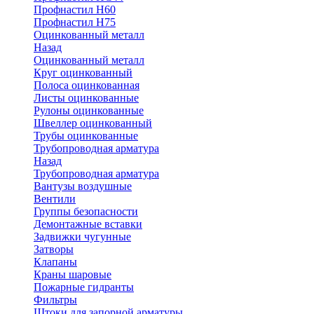
Профнастил Н60
Профнастил Н75
Оцинкованный металл
Назад
Оцинкованный металл
Круг оцинкованный
Полоса оцинкованная
Листы оцинкованные
Рулоны оцинкованные
Швеллер оцинкованный
Трубы оцинкованные
Трубопроводная арматура
Назад
Трубопроводная арматура
Вантузы воздушные
Вентили
Группы безопасности
Демонтажные вставки
Задвижки чугунные
Затворы
Клапаны
Краны шаровые
Пожарные гидранты
Фильтры
Штоки для запорной арматуры